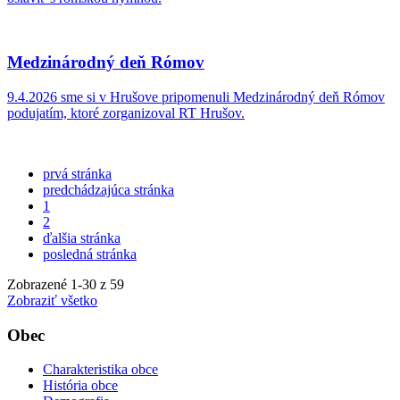
Medzinárodný deň Rómov
9.4.2026 sme si v Hrušove pripomenuli Medzinárodný deň Rómov
podujatím, ktoré zorganizoval RT Hrušov.
prvá stránka
predchádzajúca stránka
1
2
ďalšia stránka
posledná stránka
Zobrazené
1
-
30
z 59
Zobraziť všetko
Obec
Charakteristika obce
História obce