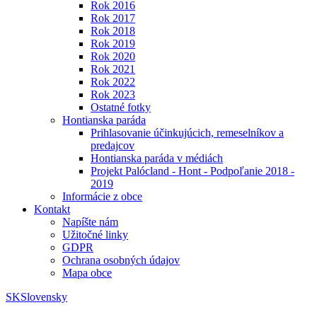
Rok 2016
Rok 2017
Rok 2018
Rok 2019
Rok 2020
Rok 2021
Rok 2022
Rok 2023
Ostatné fotky
Hontianska paráda
Prihlasovanie účinkujúcich, remeselníkov a
predajcov
Hontianska paráda v médiách
Projekt Palócland - Hont - Podpoľanie 2018 -
2019
Informácie z obce
Kontakt
Napíšte nám
Užitočné linky
GDPR
Ochrana osobných údajov
Mapa obce
SK
Slovensky