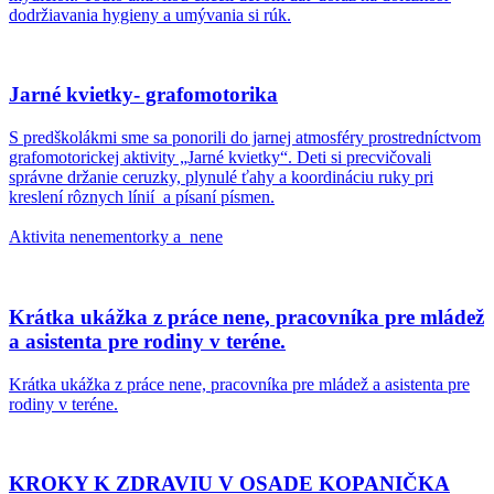
dodržiavania hygieny a umývania si rúk.
Jarné kvietky- grafomotorika
S predškolákmi sme sa ponorili do jarnej atmosféry prostredníctvom
grafomotorickej aktivity „Jarné kvietky“. Deti si precvičovali
správne držanie ceruzky, plynulé ťahy a koordináciu ruky pri
kreslení rôznych línií a písaní písmen.
Aktivita nenementorky a nene
Krátka ukážka z práce nene, pracovníka pre mládež
a asistenta pre rodiny v teréne.
Krátka ukážka z práce nene, pracovníka pre mládež a asistenta pre
rodiny v teréne.
KROKY K ZDRAVIU V OSADE KOPANIČKA