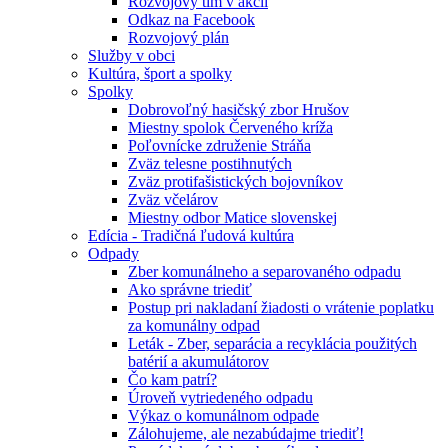
Rozvojový tím v akcii
Odkaz na Facebook
Rozvojový plán
Služby v obci
Kultúra, šport a spolky
Spolky
Dobrovoľný hasičský zbor Hrušov
Miestny spolok Červeného kríža
Poľovnícke združenie Stráňa
Zväz telesne postihnutých
Zväz protifašistických bojovníkov
Zväz včelárov
Miestny odbor Matice slovenskej
Edícia - Tradičná ľudová kultúra
Odpady
Zber komunálneho a separovaného odpadu
Ako správne triediť
Postup pri nakladaní žiadosti o vrátenie poplatku
za komunálny odpad
Leták - Zber, separácia a recyklácia použitých
batérií a akumulátorov
Čo kam patrí?
Úroveň vytriedeného odpadu
Výkaz o komunálnom odpade
Zálohujeme, ale nezabúdajme triediť!