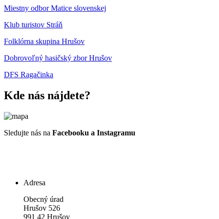
Miestny odbor Matice slovenskej
Klub turistov Stráň
Folklórna skupina Hrušov
Dobrovoľný hasičský zbor Hrušov
DFS Ragačinka
Kde nás nájdete?
Sledujte nás na
Facebooku a Instagramu
Adresa
Obecný úrad
Hrušov 526
991 42 Hrušov