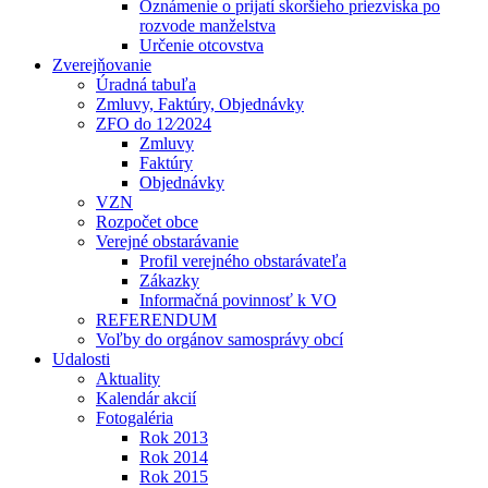
Oznámenie o prijatí skoršieho priezviska po
rozvode manželstva
Určenie otcovstva
Zverejňovanie
Úradná tabuľa
Zmluvy, Faktúry, Objednávky
ZFO do 12⁄2024
Zmluvy
Faktúry
Objednávky
VZN
Rozpočet obce
Verejné obstarávanie
Profil verejného obstarávateľa
Zákazky
Informačná povinnosť k VO
REFERENDUM
Voľby do orgánov samosprávy obcí
Udalosti
Aktuality
Kalendár akcií
Fotogaléria
Rok 2013
Rok 2014
Rok 2015