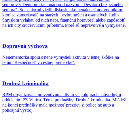
seniorov v Dennom stacionári pod názvom "Desatoro bezpečného
seniora". So seniormi viedli diskusiu ako nenaletieť podvodníkom,
ktorí sa zameriavajú na starých, bezbranných a osamelých ľudí s
úmyslom vylákať od nich napr. finančnú hotovosť, alebo zapôsobiť
na ich city srdcervúcimi príbehmi, ktoré sú nepravdivé a vymyslené.
Dopravná výchova
Nenementorka spolu s nene vymysleli aktivitu v letnej škôlke na
tému "Bezpečnosť v cestnej premávke".
Drobná kriminalita
RPM organizovala preventívnu aktivitu v spolupráci s obvodným
oddelením PZ Vinica. Téma prednášky: Drobná kriminalita. Mládež
na konci prednášky mala možnosť prezrieť si policajné auto a
policajnú výstroj.