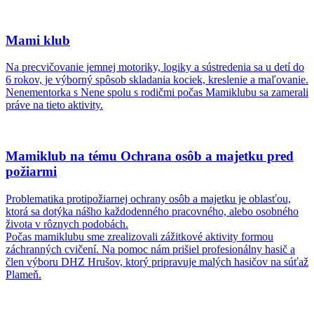
Mami klub
Na precvičovanie jemnej motoriky, logiky a sústredenia sa u detí do
6 rokov, je výborný spôsob skladania kociek, kreslenie a maľovanie.
Nenementorka s Nene spolu s rodičmi počas Mamiklubu sa zamerali
práve na tieto aktivity.
Mamiklub na tému Ochrana osôb a majetku pred
požiarmi
Problematika protipožiarnej ochrany osôb a majetku je oblasťou,
ktorá sa dotýka nášho každodenného pracovného, alebo osobného
života v rôznych podobách.
Počas mamiklubu sme zrealizovali zážitkové aktivity formou
záchranných cvičení. Na pomoc nám prišiel profesionálny hasič a
člen výboru DHZ Hrušov, ktorý pripravuje malých hasičov na súťaž
Plameň.