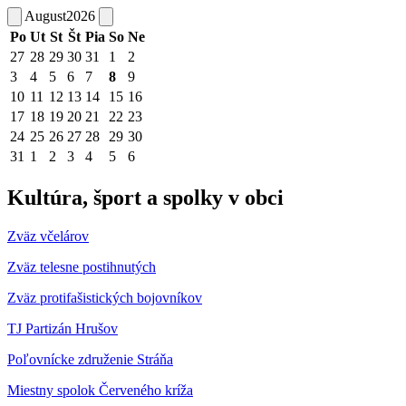
August
2026
Po
Ut
St
Št
Pia
So
Ne
27
28
29
30
31
1
2
3
4
5
6
7
8
9
10
11
12
13
14
15
16
17
18
19
20
21
22
23
24
25
26
27
28
29
30
31
1
2
3
4
5
6
Kultúra, šport a spolky v obci
Zväz včelárov
Zväz telesne postihnutých
Zväz protifašistických bojovníkov
TJ Partizán Hrušov
Poľovnícke združenie Stráňa
Miestny spolok Červeného kríža