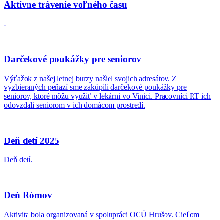
Aktívne trávenie voľného času
-
Darčekové poukážky pre seniorov
Výťažok z našej letnej burzy našiel svojich adresátov. Z
vyzbieraných peňazí sme zakúpili darčekové poukážky pre
seniorov, ktoré môžu využiť v lekárni vo Vinici. Pracovníci RT ich
odovzdali seniorom v ich domácom prostredí.
Deň detí 2025
Deň detí.
Deň Rómov
Aktivita bola organizovaná v spolupráci OCÚ Hrušov. Cieľom