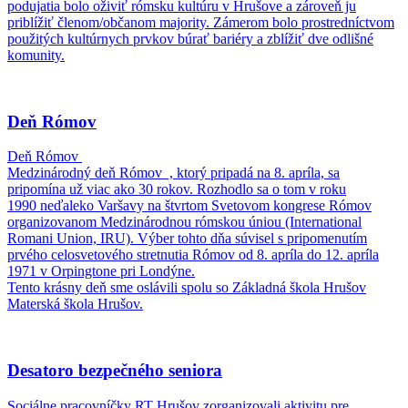
podujatia bolo oživiť rómsku kultúru v Hrušove a zároveň ju
priblížiť členom/občanom majority. Zámerom bolo prostredníctvom
použitých kultúrnych prvkov búrať bariéry a zblížiť dve odlišné
komunity.
Deň Rómov
Deň Rómov
Medzinárodný deň Rómov , ktorý pripadá na 8. apríla, sa
pripomína už viac ako 30 rokov. Rozhodlo sa o tom v roku
1990 neďaleko Varšavy na štvrtom Svetovom kongrese Rómov
organizovanom Medzinárodnou rómskou úniou (International
Romani Union, IRU). Výber tohto dňa súvisel s pripomenutím
prvého celosvetového stretnutia Rómov od 8. apríla do 12. apríla
1971 v Orpingtone pri Londýne.
Tento krásny deň sme oslávili spolu so Základná škola Hrušov
Materská škola Hrušov.
Desatoro bezpečného seniora
Sociálne pracovníčky RT Hrušov zorganizovali aktivitu pre