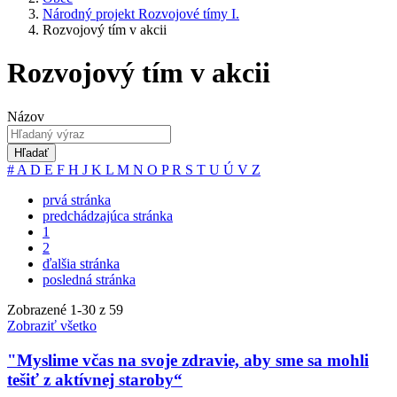
Národný projekt Rozvojové tímy I.
Rozvojový tím v akcii
Rozvojový tím v akcii
Názov
Hľadať
#
A
D
E
F
H
J
K
L
M
N
O
P
R
S
T
U
Ú
V
Z
prvá stránka
predchádzajúca stránka
1
2
ďalšia stránka
posledná stránka
Zobrazené
1
-
30
z 59
Zobraziť všetko
"Myslime včas na svoje zdravie, aby sme sa mohli
tešiť z aktívnej staroby“