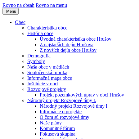
Rovno na obsah
Rovno na menu
Menu
Obec
Charakteristika obce
História obce
Úvodná charakteristika obce Hrušov
Z najstarších dejín Hrušova
Z novších dejín obce Hrušov
Demografia
Symboly
Naša obec v médiách
Spoločenská rubrika
Informačná mapa obce
Inštitúcie v obci
Rozvojové projekty
Projekt pozemkových úprav v obci Hrušov
Národný projekt Rozvojové tímy I.
Národný projekt Rozvojové tímy I.
Informácie o projekte
O čom sú rozvojové tímy
Naše plány
Komunitné fórum
Fokusová skupina