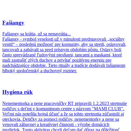
Fašiangy
Fašiangy sa krátia, už sa nenavrátia...
Fašiangy - symbol veselosti už v minulosti predstavovali „sociálny
ventil“ – poslednú možnosť pre komunity, aby sa stretli, oslavovali,
tancovali a zabávali sa pred prísnym obdobím pôstu. Oslavy boli
často sprevádzané ľudovými piesňami, tancami a maskami, ktoré
mali zastrašiť zlých duchov a privítať pozitívnu energiu pre
nadchádzajúce obdobie. Tieto rituály a tradície dodávali fašiangom
hlboký spoločenský a duchovný rozmer.
Hygiena rúk
Nenementorka a nene pracovníčky RT pripravili 1.2.2023 stretnutie
rodičov s deťmi v komunitnom centre s názvom "MAMI CLUB".
Veľmi nás potešila hojná účasť a že sa tohto stretnutia zúčastnili aj
oteckovia. Detičky za pomoci rodičov, nenementorky a nene sa
venovali zábavnej a kreatívnej činnosti - výrobe domácich
mydielok. Touto aktivitou chceli deťom dať dôraz na dôležitosť