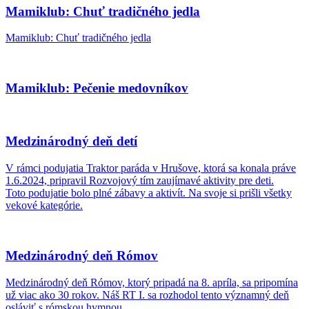
Mamiklub: Chuť tradičného jedla
Mamiklub: Chuť tradičného jedla
Mamiklub: Pečenie medovníkov
Medzinárodný deň detí
V rámci podujatia Traktor paráda v Hrušove, ktorá sa konala práve
1.6.2024, pripravil Rozvojový tím zaujímavé aktivity pre deti.
Toto podujatie bolo plné zábavy a aktivít. Na svoje si prišli všetky
vekové kategórie.
Medzinárodný deň Rómov
Medzinárodný deň Rómov, ktorý pripadá na 8. apríla, sa pripomína
už viac ako 30 rokov. Náš RT I. sa rozhodol tento významný deň
osláviť s rómskou hymnou.