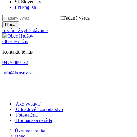
SK
Slovensky
EN
English
Hľadaný výraz
Hľadať
rozšírené vyhľadávanie
Obec
Hrušov
Kontaktujte nás
047/4880122
info@hrusov.sk
Ako vybaviť
Odpadové hospodárstvo
Fotogaléria
Hontianska paráda
Úvodná stránka
Obec