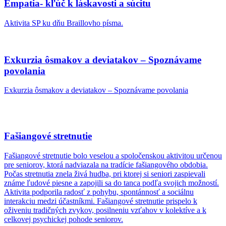
Empatia- kľúč k láskavosti a súcitu
Aktivita SP ku dňu Braillovho písma.
Exkurzia ôsmakov a deviatakov – Spoznávame
povolania
Exkurzia ôsmakov a deviatakov – Spoznávame povolania
Fašiangové stretnutie
Fašiangové stretnutie bolo veselou a spoločenskou aktivitou určenou
pre seniorov, ktorá nadviazala na tradície fašiangového obdobia.
Počas stretnutia znela živá hudba, pri ktorej si seniori zaspievali
známe ľudové piesne a zapojili sa do tanca podľa svojich možností.
Aktivita podporila radosť z pohybu, spontánnosť a sociálnu
interakciu medzi účastníkmi. Fašiangové stretnutie prispelo k
oživeniu tradičných zvykov, posilneniu vzťahov v kolektíve a k
celkovej psychickej pohode seniorov.