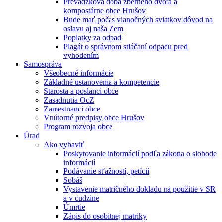
Prevádzková doba zberného dvora a
kompostárne obce Hrušov
Bude mať počas vianočných sviatkov dôvod na
oslavu aj naša Zem
Poplatky za odpad
Plagát o správnom stláčaní odpadu pred
vyhodením
Samospráva
Všeobecné informácie
Základné ustanovenia a kompetencie
Starosta a poslanci obce
Zasadnutia OcZ
Zamestnanci obce
Vnútorné predpisy obce Hrušov
Program rozvoja obce
Úrad
Ako vybaviť
Poskytovanie informácií podľa zákona o slobode
informácií
Podávanie sťažností, petícií
Sobáš
Vystavenie matričného dokladu na použitie v SR
a v cudzine
Úmrtie
Zápis do osobitnej matriky