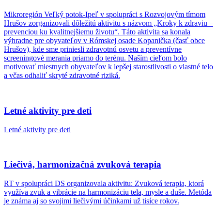
Mikroregión Veľký potok-Ipeľ v spolupráci s Rozvojovým tímom
Hrušov zorganizovali dôležitú aktivitu s názvom „Kroky k zdraviu –
prevenciou ku kvalitnejšiemu životu“. Táto aktivita sa konala
výhradne pre obyvateľov v Rómskej osade Kopanička (časť obce
Hrušov), kde sme priniesli zdravotnú osvetu a preventívne
screeningové merania priamo do terénu. Naším cieľom bolo
motivovať miestnych obyvateľov k lepšej starostlivosti o vlastné telo
a včas odhaliť skryté zdravotné riziká.
Letné aktivity pre deti
Letné aktivity pre deti
Liečivá, harmonizačná zvuková terapia
RT v spolupráci DS organizovala aktivitu: Zvuková terapia, ktorá
využíva zvuk a vibrácie na harmonizáciu tela, mysle a duše. Metóda
je známa aj so svojimi liečivými účinkami už tisíce rokov.