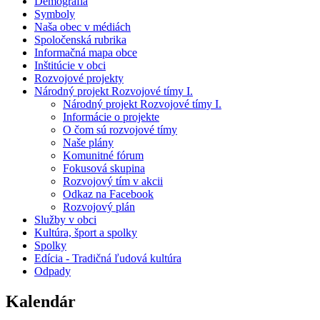
Demografia
Symboly
Naša obec v médiách
Spoločenská rubrika
Informačná mapa obce
Inštitúcie v obci
Rozvojové projekty
Národný projekt Rozvojové tímy I.
Národný projekt Rozvojové tímy I.
Informácie o projekte
O čom sú rozvojové tímy
Naše plány
Komunitné fórum
Fokusová skupina
Rozvojový tím v akcii
Odkaz na Facebook
Rozvojový plán
Služby v obci
Kultúra, šport a spolky
Spolky
Edícia - Tradičná ľudová kultúra
Odpady
Kalendár