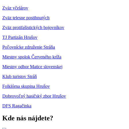
Zväz včelárov
Zväz telesne postihnutých
Zväz protifašistických bojovníkov
TJ Partizán Hrušov
Poľovnícke združenie Stráňa
Miestny spolok Červeného kríža
Miestny odbor Matice slovenskej
Klub turistov Stráň
Folklórna skupina Hrušov
Dobrovoľný hasičský zbor Hrušov
DFS Ragačinka
Kde nás nájdete?