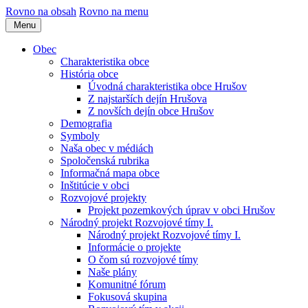
Rovno na obsah
Rovno na menu
Menu
Obec
Charakteristika obce
História obce
Úvodná charakteristika obce Hrušov
Z najstarších dejín Hrušova
Z novších dejín obce Hrušov
Demografia
Symboly
Naša obec v médiách
Spoločenská rubrika
Informačná mapa obce
Inštitúcie v obci
Rozvojové projekty
Projekt pozemkových úprav v obci Hrušov
Národný projekt Rozvojové tímy I.
Národný projekt Rozvojové tímy I.
Informácie o projekte
O čom sú rozvojové tímy
Naše plány
Komunitné fórum
Fokusová skupina