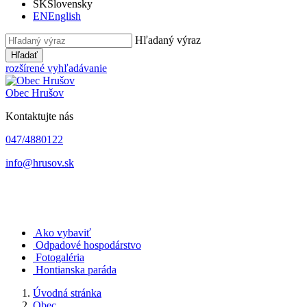
SK
Slovensky
EN
English
Hľadaný výraz
Hľadať
rozšírené vyhľadávanie
Obec
Hrušov
Kontaktujte nás
047/4880122
info@hrusov.sk
Ako vybaviť
Odpadové hospodárstvo
Fotogaléria
Hontianska paráda
Úvodná stránka
Obec