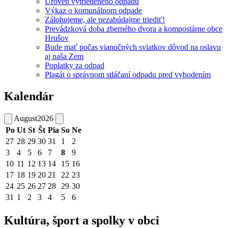
Úroveň vytriedeného odpadu
Výkaz o komunálnom odpade
Zálohujeme, ale nezabúdajme triediť!
Prevádzková doba zberného dvora a kompostárne obce
Hrušov
Bude mať počas vianočných sviatkov dôvod na oslavu
aj naša Zem
Poplatky za odpad
Plagát o správnom stláčaní odpadu pred vyhodením
Kalendár
August
2026
Po
Ut
St
Št
Pia
So
Ne
27
28
29
30
31
1
2
3
4
5
6
7
8
9
10
11
12
13
14
15
16
17
18
19
20
21
22
23
24
25
26
27
28
29
30
31
1
2
3
4
5
6
Kultúra, šport a spolky v obci