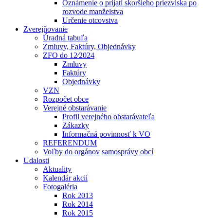
Oznámenie o prijatí skoršieho priezviska po
rozvode manželstva
Určenie otcovstva
Zverejňovanie
Úradná tabuľa
Zmluvy, Faktúry, Objednávky
ZFO do 12⁄2024
Zmluvy
Faktúry
Objednávky
VZN
Rozpočet obce
Verejné obstarávanie
Profil verejného obstarávateľa
Zákazky
Informačná povinnosť k VO
REFERENDUM
Voľby do orgánov samosprávy obcí
Udalosti
Aktuality
Kalendár akcií
Fotogaléria
Rok 2013
Rok 2014
Rok 2015