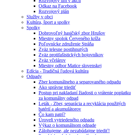
Rozvojový tím v akcii
Odkaz na Facebook
Rozvojový plán
Služby v obci
Kultúra, šport a spolky
Spolky
Dobrovoľný hasičský zbor Hrušov
Miestny spolok Červeného kríža
Poľovnícke združenie Stráňa
Zväz telesne postihnutých
Zväz protifašistických bojovníkov
Zväz včelárov
Miestny odbor Matice slovenskej
Edícia - Tradičná ľudová kultúra
Odpady
Zber komunálneho a separovaného odpadu
Ako správne triediť
Postup pri nakladaní žiadosti o vrátenie poplatku
za komunálny odpad
Leták - Zber, separácia a recyklácia použitých
batérií a akumulátorov
Čo kam patrí?
Úroveň vytriedeného odpadu
Výkaz o komunálnom odpade
Zálohujeme, ale nezabúdajme triediť!