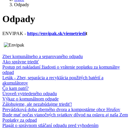
Odpady
Odpady
ENVIPAK -
https://envipak.sk/viemetriedi
t
Zber komunálneho a separovaného odpadu
Ako správne triediť
Postup pri nakladaní žiadosti o vrátenie poplatku za komunálny
odpad
Leták - Zber, separácia a recyklácia použitých batérií a
akumulátorov
Čo kam patrí?
Úroveň vytriedeného odpadu
Výkaz o komunálnom odpade
Zálohujeme, ale nezabúdajme triediť!
Prevádzková doba zberného dvora a kompostárne obce Hrušov
Bude mať počas vianočných sviatkov dôvod na oslavu aj naša Zem
Poplatky za odpad
Plagát o správnom stláčaní odpadu pred vyhodením