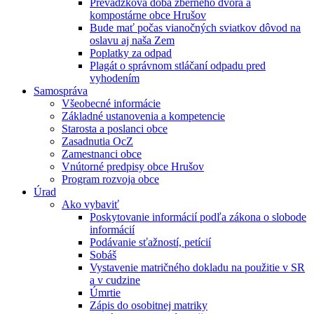
Prevádzková doba zberného dvora a
kompostárne obce Hrušov
Bude mať počas vianočných sviatkov dôvod na
oslavu aj naša Zem
Poplatky za odpad
Plagát o správnom stláčaní odpadu pred
vyhodením
Samospráva
Všeobecné informácie
Základné ustanovenia a kompetencie
Starosta a poslanci obce
Zasadnutia OcZ
Zamestnanci obce
Vnútorné predpisy obce Hrušov
Program rozvoja obce
Úrad
Ako vybaviť
Poskytovanie informácií podľa zákona o slobode
informácií
Podávanie sťažností, petícií
Sobáš
Vystavenie matričného dokladu na použitie v SR
a v cudzine
Úmrtie
Zápis do osobitnej matriky