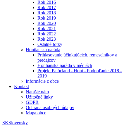
Rok 2016
Rok 2017
Rok 2018
Rok 2019
Rok 2020
Rok 2021
Rok 2022
Rok 2023
Ostatné fotky
Hontianska paráda
Prihlasovanie účinkujúcich, remeselníkov a
predajcov
Hontianska paráda v médiách
Projekt Palócland - Hont - Podpoľanie 2018 -
2019
Informácie z obce
Kontakt
Napíšte nám
Užitočné linky
GDPR
Ochrana osobných údajov
Mapa obce
SK
Slovensky