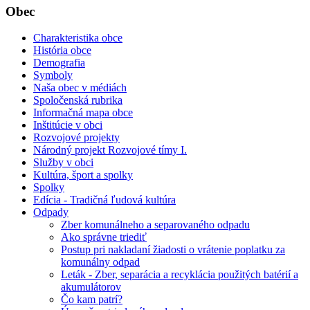
Obec
Charakteristika obce
História obce
Demografia
Symboly
Naša obec v médiách
Spoločenská rubrika
Informačná mapa obce
Inštitúcie v obci
Rozvojové projekty
Národný projekt Rozvojové tímy I.
Služby v obci
Kultúra, šport a spolky
Spolky
Edícia - Tradičná ľudová kultúra
Odpady
Zber komunálneho a separovaného odpadu
Ako správne triediť
Postup pri nakladaní žiadosti o vrátenie poplatku za
komunálny odpad
Leták - Zber, separácia a recyklácia použitých batérií a
akumulátorov
Čo kam patrí?