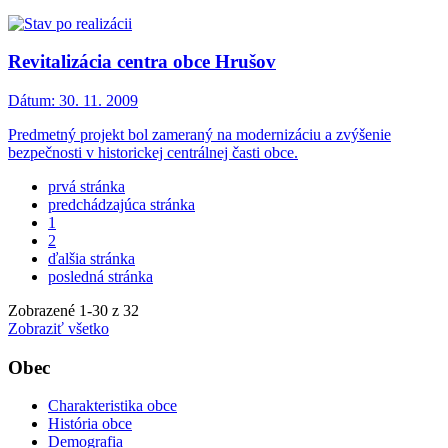
Revitalizácia centra obce Hrušov
Dátum:
30. 11. 2009
Predmetný projekt bol zameraný na modernizáciu a zvýšenie
bezpečnosti v historickej centrálnej časti obce.
prvá stránka
predchádzajúca stránka
1
2
ďalšia stránka
posledná stránka
Zobrazené
1
-
30
z 32
Zobraziť všetko
Obec
Charakteristika obce
História obce
Demografia