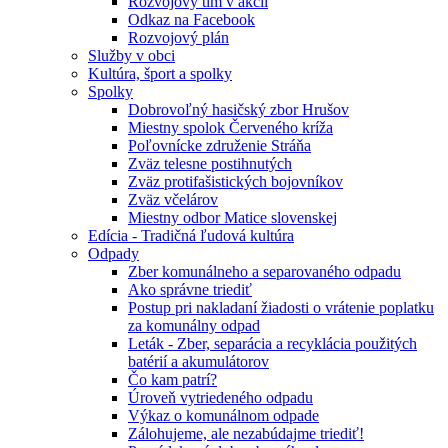
Rozvojový tím v akcii
Odkaz na Facebook
Rozvojový plán
Služby v obci
Kultúra, šport a spolky
Spolky
Dobrovoľný hasičský zbor Hrušov
Miestny spolok Červeného kríža
Poľovnícke združenie Stráňa
Zväz telesne postihnutých
Zväz protifašistických bojovníkov
Zväz včelárov
Miestny odbor Matice slovenskej
Edícia - Tradičná ľudová kultúra
Odpady
Zber komunálneho a separovaného odpadu
Ako správne triediť
Postup pri nakladaní žiadosti o vrátenie poplatku
za komunálny odpad
Leták - Zber, separácia a recyklácia použitých
batérií a akumulátorov
Čo kam patrí?
Úroveň vytriedeného odpadu
Výkaz o komunálnom odpade
Zálohujeme, ale nezabúdajme triediť!