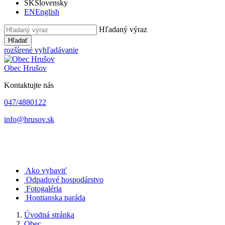
SK
Slovensky
EN
English
Hľadaný výraz
Hľadať
rozšírené vyhľadávanie
Obec
Hrušov
Kontaktujte nás
047/4880122
info@hrusov.sk
Ako vybaviť
Odpadové hospodárstvo
Fotogaléria
Hontianska paráda
Úvodná stránka
Obec