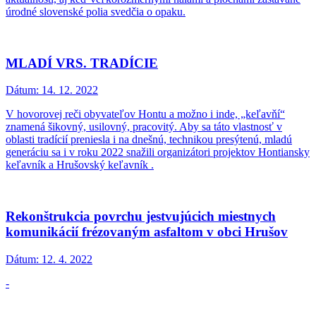
úrodné slovenské polia svedčia o opaku.
MLADÍ VRS. TRADÍCIE
Dátum:
14. 12. 2022
V hovorovej reči obyvateľov Hontu a možno i inde, „keľavňí“
znamená šikovný, usilovný, pracovitý. Aby sa táto vlastnosť v
oblasti tradícií preniesla i na dnešnú, technikou presýtenú, mladú
generáciu sa i v roku 2022 snažili organizátori projektov Hontiansky
keľavník a Hrušovský keľavník .
Rekonštrukcia povrchu jestvujúcich miestnych
komunikácií frézovaným asfaltom v obci Hrušov
Dátum:
12. 4. 2022
-