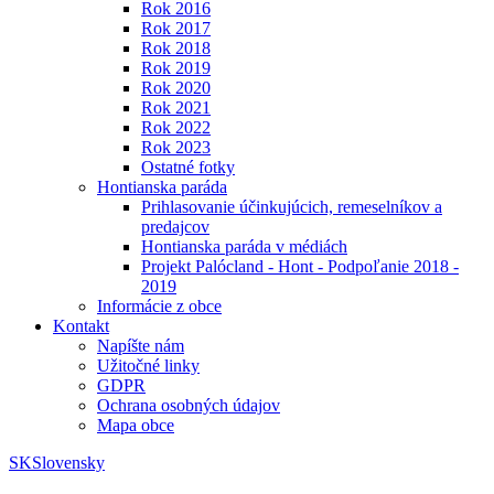
Rok 2016
Rok 2017
Rok 2018
Rok 2019
Rok 2020
Rok 2021
Rok 2022
Rok 2023
Ostatné fotky
Hontianska paráda
Prihlasovanie účinkujúcich, remeselníkov a
predajcov
Hontianska paráda v médiách
Projekt Palócland - Hont - Podpoľanie 2018 -
2019
Informácie z obce
Kontakt
Napíšte nám
Užitočné linky
GDPR
Ochrana osobných údajov
Mapa obce
SK
Slovensky