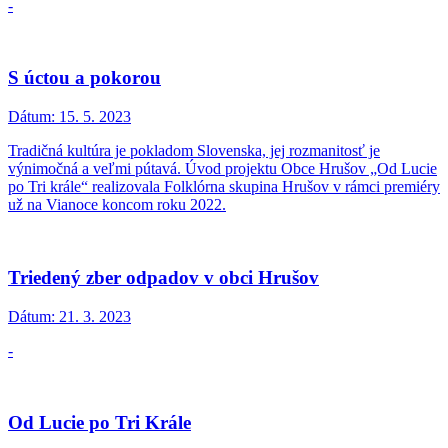
-
S úctou a pokorou
Dátum:
15. 5. 2023
Tradičná kultúra je pokladom Slovenska, jej rozmanitosť je
výnimočná a veľmi pútavá. Úvod projektu Obce Hrušov „Od Lucie
po Tri krále“ realizovala Folklórna skupina Hrušov v rámci premiéry
už na Vianoce koncom roku 2022.
Triedený zber odpadov v obci Hrušov
Dátum:
21. 3. 2023
-
Od Lucie po Tri Krále