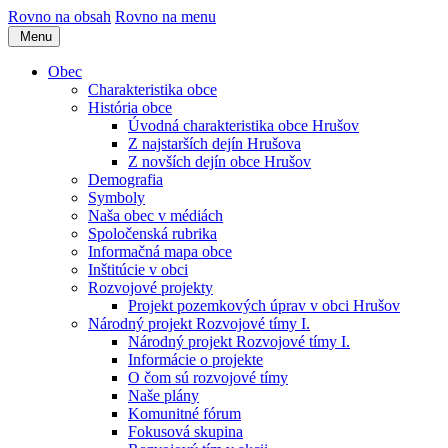
Rovno na obsah
Rovno na menu
Menu
Obec
Charakteristika obce
História obce
Úvodná charakteristika obce Hrušov
Z najstarších dejín Hrušova
Z novších dejín obce Hrušov
Demografia
Symboly
Naša obec v médiách
Spoločenská rubrika
Informačná mapa obce
Inštitúcie v obci
Rozvojové projekty
Projekt pozemkových úprav v obci Hrušov
Národný projekt Rozvojové tímy I.
Národný projekt Rozvojové tímy I.
Informácie o projekte
O čom sú rozvojové tímy
Naše plány
Komunitné fórum
Fokusová skupina