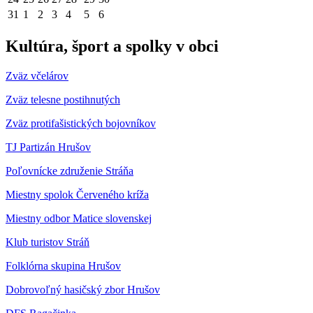
31
1
2
3
4
5
6
Kultúra, šport a spolky v obci
Zväz včelárov
Zväz telesne postihnutých
Zväz protifašistických bojovníkov
TJ Partizán Hrušov
Poľovnícke združenie Stráňa
Miestny spolok Červeného kríža
Miestny odbor Matice slovenskej
Klub turistov Stráň
Folklórna skupina Hrušov
Dobrovoľný hasičský zbor Hrušov