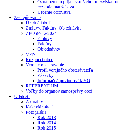
Oznámenie o prijatí skoršieho priezviska po
rozvode manželstva
Určenie otcovstva
Zverejňovanie
Úradná tabuľa
Zmluvy, Faktúry, Objednávky
ZFO do 12⁄2024
Zmluvy
Faktúry
Objednávky
VZN
Rozpočet obce
Verejné obstarávanie
Profil verejného obstarávateľa
Zákazky
Informačná povinnosť k VO
REFERENDUM
Voľby do orgánov samosprávy obcí
Udalosti
Aktuality
Kalendár akcií
Fotogaléria
Rok 2013
Rok 2014
Rok 2015