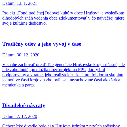
Dátum:
13. 1. 2021
Projekt „Fond tradičnej ľudovej kultúry obce Hrušov“ je výsledkom
dlhodobých snáh vedenia obce zdokumentovať v čo najväčšej miere
svoje kultúrne dedičstvo.
Tradičný odev a jeho vývoj v čase
Dátum:
30. 12. 2020
V snahe zachovať pre ďalšie generácie Hrušovské kroje súčasné, ale
i tie zabudnuté, predložila obec projekt na FPU, ktorý bol
podporovaný a v rámci jeho realizácie získala pre folklórnu skupinu
jednotlivé časti krojov a zhotovili sa i nezachované časti ako širica,
mentienka a parta.
Divadelné návraty
Dátum:
7. 12. 2020
Ochotnícke divadlo bolo aj v Hrušove jedným z prvých spôsobov