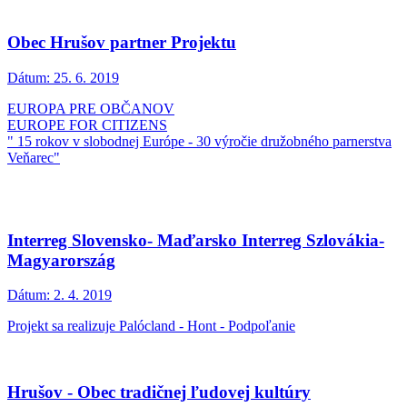
Obec Hrušov partner Projektu
Dátum:
25. 6. 2019
EUROPA PRE OBČANOV
EUROPE FOR CITIZENS
" 15 rokov v slobodnej Európe - 30 výročie družobného parnerstva
Veňarec"
Interreg Slovensko- Maďarsko Interreg Szlovákia-
Magyarország
Dátum:
2. 4. 2019
Projekt sa realizuje Palócland - Hont - Podpoľanie
Hrušov - Obec tradičnej ľudovej kultúry