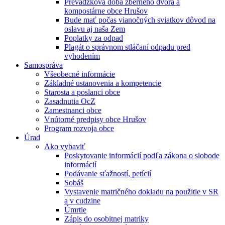
Prevádzková doba zberného dvora a
kompostárne obce Hrušov
Bude mať počas vianočných sviatkov dôvod na
oslavu aj naša Zem
Poplatky za odpad
Plagát o správnom stláčaní odpadu pred
vyhodením
Samospráva
Všeobecné informácie
Základné ustanovenia a kompetencie
Starosta a poslanci obce
Zasadnutia OcZ
Zamestnanci obce
Vnútorné predpisy obce Hrušov
Program rozvoja obce
Úrad
Ako vybaviť
Poskytovanie informácií podľa zákona o slobode
informácií
Podávanie sťažností, petícií
Sobáš
Vystavenie matričného dokladu na použitie v SR
a v cudzine
Úmrtie
Zápis do osobitnej matriky