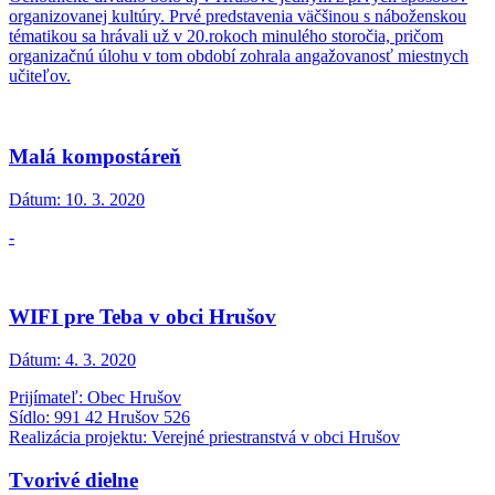
organizovanej kultúry. Prvé predstavenia väčšinou s náboženskou
tématikou sa hrávali už v 20.rokoch minulého storočia, pričom
organizačnú úlohu v tom období zohrala angažovanosť miestnych
učiteľov.
Malá kompostáreň
Dátum:
10. 3. 2020
-
WIFI pre Teba v obci Hrušov
Dátum:
4. 3. 2020
Prijímateľ: Obec Hrušov
Sídlo: 991 42 Hrušov 526
Realizácia projektu: Verejné priestranstvá v obci Hrušov
Tvorivé dielne