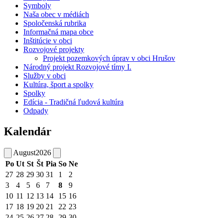
Symboly
Naša obec v médiách
Spoločenská rubrika
Informačná mapa obce
Inštitúcie v obci
Rozvojové projekty
Projekt pozemkových úprav v obci Hrušov
Národný projekt Rozvojové tímy I.
Služby v obci
Kultúra, šport a spolky
Spolky
Edícia - Tradičná ľudová kultúra
Odpady
Kalendár
August
2026
Po
Ut
St
Št
Pia
So
Ne
27
28
29
30
31
1
2
3
4
5
6
7
8
9
10
11
12
13
14
15
16
17
18
19
20
21
22
23
24
25
26
27
28
29
30