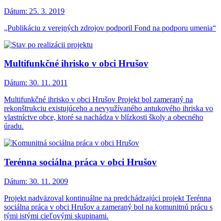
Dátum:
25. 3. 2019
„Publikáciu z verejných zdrojov podporil Fond na podporu umenia“
Multifunkčné ihrisko v obci Hrušov
Dátum:
30. 11. 2011
Multifunkčné ihrisko v obci Hrušov Projekt bol zameraný na
rekonštrukciu existujúceho a nevyužívaného antukového ihriska vo
vlastníctve obce, ktoré sa nachádza v blízkosti školy a obecného
úradu.
Terénna sociálna práca v obci Hrušov
Dátum:
30. 11. 2009
Projekt nadväzoval kontinuálne na predchádzajúci projekt Terénna
sociálna práca v obci Hrušov a zameraný bol na komunitnú prácu s
tými istými cieľovými skupinami.