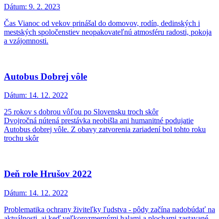
Dátum:
9. 2. 2023
Čas Vianoc od vekov prinášal do domovov, rodín, dedinských i
mestských spoločenstiev neopakovateľnú atmosféru radosti, pokoja
a vzájomnosti.
Autobus Dobrej vôle
Dátum:
14. 12. 2022
25 rokov s dobrou vôľou po Slovensku troch skôr
Dvojročná nútená prestávka neobišla ani humanitné podujatie
Autobus dobrej vôle. Z obavy zatvorenia zariadení bol tohto roku
trochu skôr
Deň role Hrušov 2022
Dátum:
14. 12. 2022
Problematika ochrany živiteľky ľudstva - pôdy začína nadobúdať na
aktuálnosti, aj keď veľkorozmernými halami a plochami zastavané