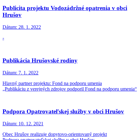
Publicita projektu Vodozádržné opatrenia v obci
Hrušov
Dátum:
28. 1. 2022
-
Publikácia Hrušovské rodiny
Dátum:
7. 1. 2022
Hlavný partner projektu: Fond na podporu umenia
„Publikáciu z verejných zdrojov podporil Fond na podporu umenia“
Podpora Opatrovateľskej služby v obci Hrušov
Dátum:
10. 12. 2021
Obec Hrušov realizuje dopytovo-orientovaný projekt
Podpora opatrovateľskej služby v obci Hrušov