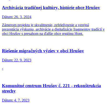
Archivácia tradičnej kultúry, histórie obce Hrušov
Dátum:
26. 3. 2024
Zámerom projektu je skvalitnenie, zefektívnenie a verejná
prezentácia výskumu, archivácie a digitalizácie fragmentov tradícií v
obci Hrušov s presahom na ďalšie obce regiónu Hont.
Riešenie migračných výziev v obci Hrušov
Dátum:
22. 9. 2023
-
Komunitné centrum Hrušov č. 221 - rekonštrukcia
strechy
Dátum:
4. 7. 2023