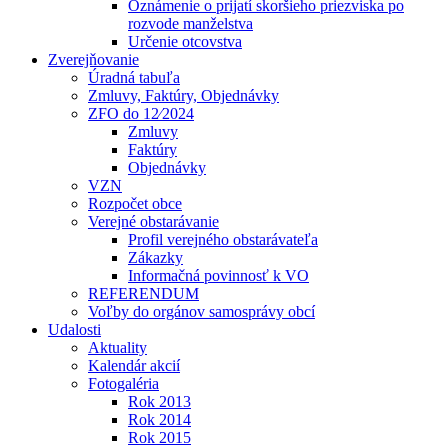
Oznámenie o prijatí skoršieho priezviska po
rozvode manželstva
Určenie otcovstva
Zverejňovanie
Úradná tabuľa
Zmluvy, Faktúry, Objednávky
ZFO do 12⁄2024
Zmluvy
Faktúry
Objednávky
VZN
Rozpočet obce
Verejné obstarávanie
Profil verejného obstarávateľa
Zákazky
Informačná povinnosť k VO
REFERENDUM
Voľby do orgánov samosprávy obcí
Udalosti
Aktuality
Kalendár akcií
Fotogaléria
Rok 2013
Rok 2014
Rok 2015