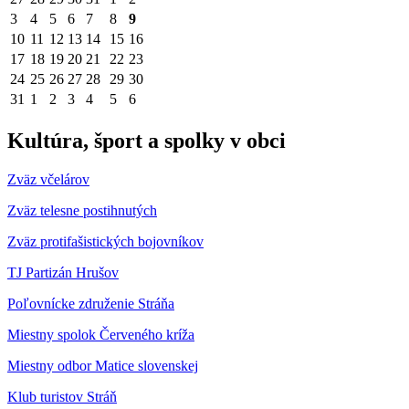
3
4
5
6
7
8
9
10
11
12
13
14
15
16
17
18
19
20
21
22
23
24
25
26
27
28
29
30
31
1
2
3
4
5
6
Kultúra, šport a spolky v obci
Zväz včelárov
Zväz telesne postihnutých
Zväz protifašistických bojovníkov
TJ Partizán Hrušov
Poľovnícke združenie Stráňa
Miestny spolok Červeného kríža
Miestny odbor Matice slovenskej
Klub turistov Stráň