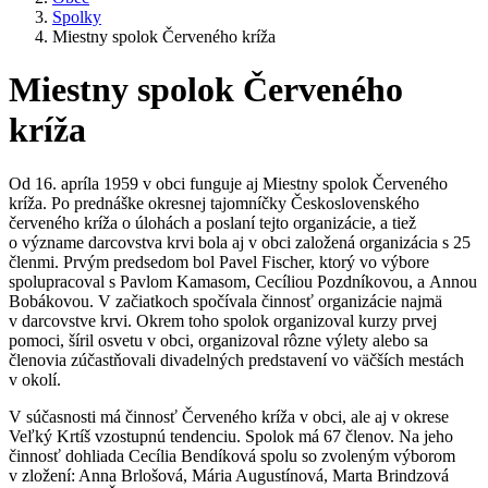
Spolky
Miestny spolok Červeného kríža
Miestny spolok Červeného
kríža
Od 16. apríla 1959 v obci funguje aj Miestny spolok Červeného
kríža. Po prednáške okresnej tajomníčky Československého
červeného kríža o úlohách a poslaní tejto organizácie, a tiež
o význame darcovstva krvi bola aj v obci založená organizácia s 25
členmi. Prvým predsedom bol Pavel Fischer, ktorý vo výbore
spolupracoval s Pavlom Kamasom, Cecíliou Pozdníkovou, a Annou
Bobákovou. V začiatkoch spočívala činnosť organizácie najmä
v darcovstve krvi. Okrem toho spolok organizoval kurzy prvej
pomoci, šíril osvetu v obci, organizoval rôzne výlety alebo sa
členovia zúčastňovali divadelných predstavení vo väčších mestách
v okolí.
V súčasnosti má činnosť Červeného kríža v obci, ale aj v okrese
Veľký Krtíš vzostupnú tendenciu. Spolok má 67 členov. Na jeho
činnosť dohliada Cecília Bendíková spolu so zvoleným výborom
v zložení: Anna Brlošová, Mária Augustínová, Marta Brindzová