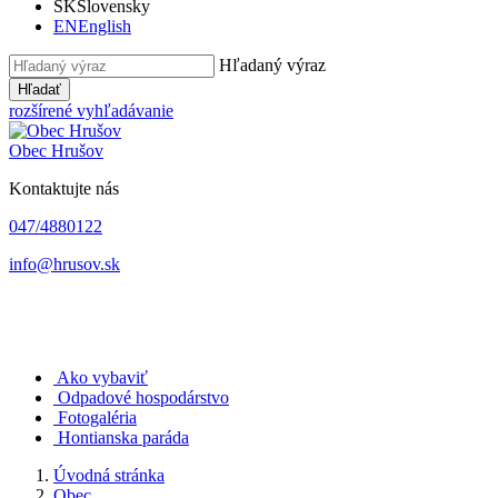
SK
Slovensky
EN
English
Hľadaný výraz
Hľadať
rozšírené vyhľadávanie
Obec
Hrušov
Kontaktujte nás
047/4880122
info@hrusov.sk
Ako vybaviť
Odpadové hospodárstvo
Fotogaléria
Hontianska paráda
Úvodná stránka
Obec