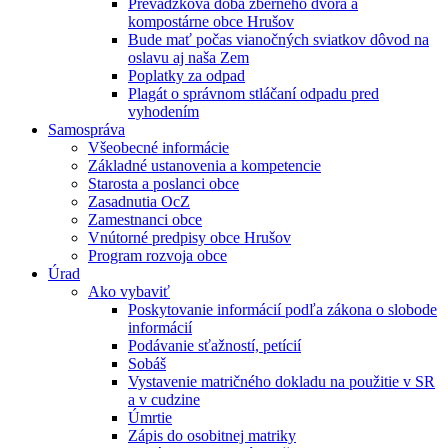
Prevádzková doba zberného dvora a
kompostárne obce Hrušov
Bude mať počas vianočných sviatkov dôvod na
oslavu aj naša Zem
Poplatky za odpad
Plagát o správnom stláčaní odpadu pred
vyhodením
Samospráva
Všeobecné informácie
Základné ustanovenia a kompetencie
Starosta a poslanci obce
Zasadnutia OcZ
Zamestnanci obce
Vnútorné predpisy obce Hrušov
Program rozvoja obce
Úrad
Ako vybaviť
Poskytovanie informácií podľa zákona o slobode
informácií
Podávanie sťažností, petícií
Sobáš
Vystavenie matričného dokladu na použitie v SR
a v cudzine
Úmrtie
Zápis do osobitnej matriky