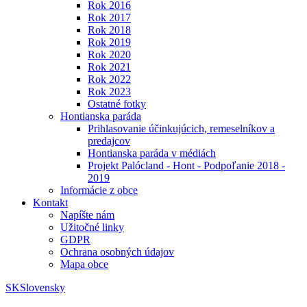
Rok 2016
Rok 2017
Rok 2018
Rok 2019
Rok 2020
Rok 2021
Rok 2022
Rok 2023
Ostatné fotky
Hontianska paráda
Prihlasovanie účinkujúcich, remeselníkov a
predajcov
Hontianska paráda v médiách
Projekt Palócland - Hont - Podpoľanie 2018 -
2019
Informácie z obce
Kontakt
Napíšte nám
Užitočné linky
GDPR
Ochrana osobných údajov
Mapa obce
SK
Slovensky