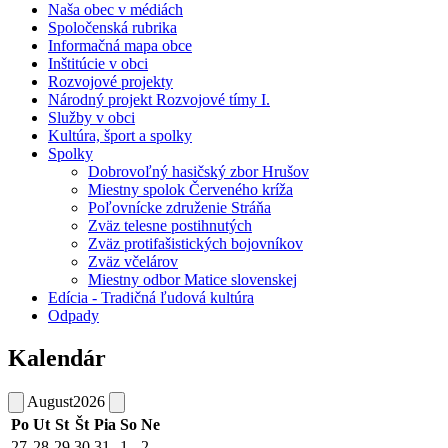
Naša obec v médiách
Spoločenská rubrika
Informačná mapa obce
Inštitúcie v obci
Rozvojové projekty
Národný projekt Rozvojové tímy I.
Služby v obci
Kultúra, šport a spolky
Spolky
Dobrovoľný hasičský zbor Hrušov
Miestny spolok Červeného kríža
Poľovnícke združenie Stráňa
Zväz telesne postihnutých
Zväz protifašistických bojovníkov
Zväz včelárov
Miestny odbor Matice slovenskej
Edícia - Tradičná ľudová kultúra
Odpady
Kalendár
August
2026
Po
Ut
St
Št
Pia
So
Ne
27
28
29
30
31
1
2