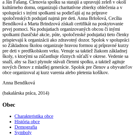
a Ján Fašang. Členovia spolku sa starajú a upravujú zeleň v okolí
kultúrneho domu, organizujú charitatívne zbierky oblečenia a v
spolupráci s inými spolkami sa podieľajú aj na príprave
spoločenských podujatí najmä pre deti. Anna Brlošová, Cecília
Bendíková a Marta Brindzová získali certifikát na poskytovanie
prvej pomoci. Na podujatiach organizovaných obcou či inými
spolkami (hasičské akcie, púte, spoločenské podujatia) tieto členky
prispievajú k organizácii ako zdravotný dozor. Spolok v spolupráci
so Základnou školou organizuje hravou formou aj prípravné kurzy
pre deti v predškolskom veku. Venuje sa taktiež žiakom základnej
školy, s ktorými sa zúčastňuje rôznych súťaží v okrese. Vedenie sa
snaží, aby sa žiaci plynule stávali členmi spolku, a taktiež agituje
nových členov z mladšej generácie. Spolok pre členov a obyvateľov
obce organizoval aj kurz varenia alebo pletenia košíkov.
Anna Bendíková
(bakalárska práca, 2014)
Obec
Charakteristika obce
História obce
Demografia
Symboly