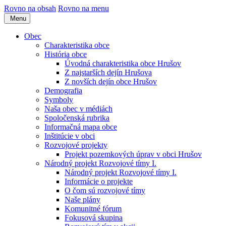
Rovno na obsah
Rovno na menu
Menu
Obec
Charakteristika obce
História obce
Úvodná charakteristika obce Hrušov
Z najstarších dejín Hrušova
Z novších dejín obce Hrušov
Demografia
Symboly
Naša obec v médiách
Spoločenská rubrika
Informačná mapa obce
Inštitúcie v obci
Rozvojové projekty
Projekt pozemkových úprav v obci Hrušov
Národný projekt Rozvojové tímy I.
Národný projekt Rozvojové tímy I.
Informácie o projekte
O čom sú rozvojové tímy
Naše plány
Komunitné fórum
Fokusová skupina