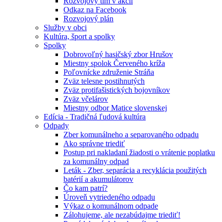
Rozvojový tím v akcii
Odkaz na Facebook
Rozvojový plán
Služby v obci
Kultúra, šport a spolky
Spolky
Dobrovoľný hasičský zbor Hrušov
Miestny spolok Červeného kríža
Poľovnícke združenie Stráňa
Zväz telesne postihnutých
Zväz protifašistických bojovníkov
Zväz včelárov
Miestny odbor Matice slovenskej
Edícia - Tradičná ľudová kultúra
Odpady
Zber komunálneho a separovaného odpadu
Ako správne triediť
Postup pri nakladaní žiadosti o vrátenie poplatku
za komunálny odpad
Leták - Zber, separácia a recyklácia použitých
batérií a akumulátorov
Čo kam patrí?
Úroveň vytriedeného odpadu
Výkaz o komunálnom odpade
Zálohujeme, ale nezabúdajme triediť!