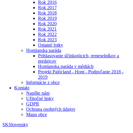
Rok 2016
Rok 2017
Rok 2018
Rok 2019
Rok 2020
Rok 2021
Rok 2022
Rok 2023
Ostatné fotky
Hontianska paráda
Prihlasovanie účinkujúcich, remeselníkov a
predajcov
Hontianska paráda v médiách
Projekt Palócland - Hont - Podpoľanie 2018 -
2019
Informácie z obce
Kontakt
Napíšte nám
Užitočné linky
GDPR
Ochrana osobných údajov
Mapa obce
SK
Slovensky