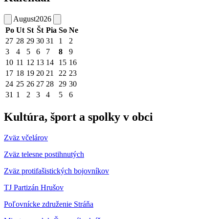
August
2026
Po
Ut
St
Št
Pia
So
Ne
27
28
29
30
31
1
2
3
4
5
6
7
8
9
10
11
12
13
14
15
16
17
18
19
20
21
22
23
24
25
26
27
28
29
30
31
1
2
3
4
5
6
Kultúra, šport a spolky v obci
Zväz včelárov
Zväz telesne postihnutých
Zväz protifašistických bojovníkov
TJ Partizán Hrušov
Poľovnícke združenie Stráňa