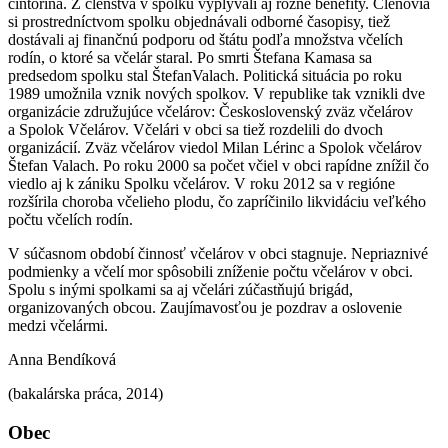
cintorína. Z členstva v spolku vyplývali aj rôzne benefity. Členovia
si prostredníctvom spolku objednávali odborné časopisy, tiež
dostávali aj finančnú podporu od štátu podľa množstva včelích
rodín, o ktoré sa včelár staral. Po smrti Štefana Kamasa sa
predsedom spolku stal ŠtefanValach. Politická situácia po roku
1989 umožnila vznik nových spolkov. V republike tak vznikli dve
organizácie združujúce včelárov: Československý zväz včelárov
a Spolok Včelárov. Včelári v obci sa tiež rozdelili do dvoch
organizácií. Zväz včelárov viedol Milan Lérinc a Spolok včelárov
Štefan Valach. Po roku 2000 sa počet včiel v obci rapídne znížil čo
viedlo aj k zániku Spolku včelárov. V roku 2012 sa v regióne
rozšírila choroba včelieho plodu, čo zapríčinilo likvidáciu veľkého
počtu včelích rodín.
V súčasnom období činnosť včelárov v obci stagnuje. Nepriaznivé
podmienky a včelí mor spôsobili zníženie počtu včelárov v obci.
Spolu s inými spolkami sa aj včelári zúčastňujú brigád,
organizovaných obcou. Zaujímavosťou je pozdrav a oslovenie
medzi včelármi.
Anna Bendíková
(bakalárska práca, 2014)
Obec