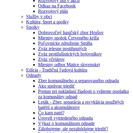
Rozvojový tím v akcii
Odkaz na Facebook
Rozvojový plán
Služby v obci
Kultúra, šport a spolky
Spolky
Dobrovoľný hasičský zbor Hrušov
Miestny spolok Červeného kríža
Poľovnícke združenie Stráňa
Zväz telesne postihnutých
Zväz protifašistických bojovníkov
Zväz včelárov
Miestny odbor Matice slovenskej
Edícia - Tradičná ľudová kultúra
Odpady
Zber komunálneho a separovaného odpadu
Ako správne triediť
Postup pri nakladaní žiadosti o vrátenie poplatku
za komunálny odpad
Leták - Zber, separácia a recyklácia použitých
batérií a akumulátorov
Čo kam patrí?
Úroveň vytriedeného odpadu
Výkaz o komunálnom odpade
Zálohujeme, ale nezabúdajme triediť!