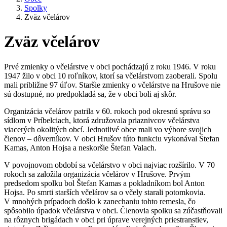
Spolky
Zväz včelárov
Zväz včelárov
Prvé zmienky o včelárstve v obci pochádzajú z roku 1946. V roku
1947 žilo v obci 10 roľníkov, ktorí sa včelárstvom zaoberali. Spolu
mali približne 97 úľov. Staršie zmienky o včelárstve na Hrušove nie
sú dostupné, no predpokladá sa, že v obci boli aj skôr.
Organizácia včelárov patrila v 60. rokoch pod okresnú správu so
sídlom v Príbelciach, ktorá združovala priaznivcov včelárstva
viacerých okolitých obcí. Jednotlivé obce mali vo výbore svojich
členov – dôverníkov. V obci Hrušov túto funkciu vykonával Štefan
Kamas, Anton Hojsa a neskoršie Štefan Valach.
V povojnovom období sa včelárstvo v obci najviac rozšírilo. V 70
rokoch sa založila organizácia včelárov v Hrušove. Prvým
predsedom spolku bol Štefan Kamas a pokladníkom bol Anton
Hojsa. Po smrti starších včelárov sa o včely starali potomkovia.
V mnohých prípadoch došlo k zanechaniu tohto remesla, čo
spôsobilo úpadok včelárstva v obci. Členovia spolku sa zúčastňovali
na rôznych brigádach v obci pri úprave verejných priestranstiev,