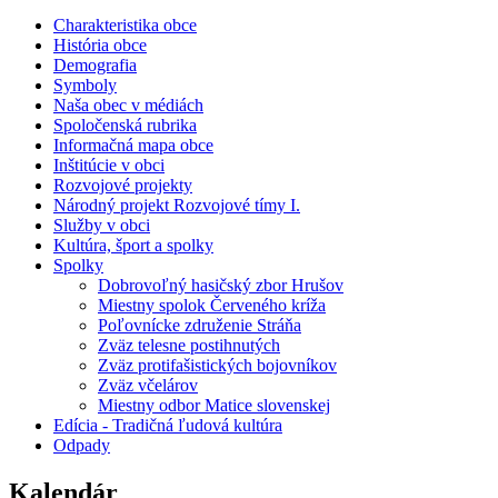
Charakteristika obce
História obce
Demografia
Symboly
Naša obec v médiách
Spoločenská rubrika
Informačná mapa obce
Inštitúcie v obci
Rozvojové projekty
Národný projekt Rozvojové tímy I.
Služby v obci
Kultúra, šport a spolky
Spolky
Dobrovoľný hasičský zbor Hrušov
Miestny spolok Červeného kríža
Poľovnícke združenie Stráňa
Zväz telesne postihnutých
Zväz protifašistických bojovníkov
Zväz včelárov
Miestny odbor Matice slovenskej
Edícia - Tradičná ľudová kultúra
Odpady
Kalendár