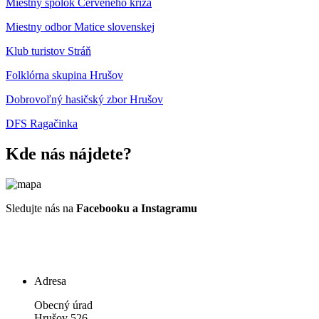
Miestny spolok Červeného kríža
Miestny odbor Matice slovenskej
Klub turistov Stráň
Folklórna skupina Hrušov
Dobrovoľný hasičský zbor Hrušov
DFS Ragačinka
Kde nás nájdete?
Sledujte nás na
Facebooku a Instagramu
Adresa
Obecný úrad
Hrušov 526