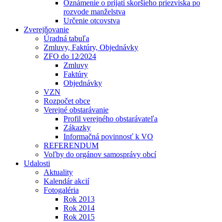
Oznámenie o prijatí skoršieho priezviska po
rozvode manželstva
Určenie otcovstva
Zverejňovanie
Úradná tabuľa
Zmluvy, Faktúry, Objednávky
ZFO do 12⁄2024
Zmluvy
Faktúry
Objednávky
VZN
Rozpočet obce
Verejné obstarávanie
Profil verejného obstarávateľa
Zákazky
Informačná povinnosť k VO
REFERENDUM
Voľby do orgánov samosprávy obcí
Udalosti
Aktuality
Kalendár akcií
Fotogaléria
Rok 2013
Rok 2014
Rok 2015