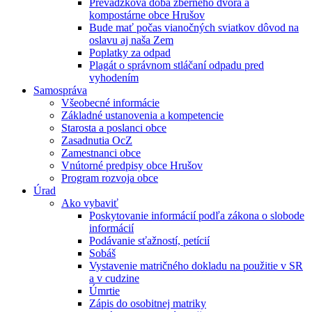
Prevádzková doba zberného dvora a
kompostárne obce Hrušov
Bude mať počas vianočných sviatkov dôvod na
oslavu aj naša Zem
Poplatky za odpad
Plagát o správnom stláčaní odpadu pred
vyhodením
Samospráva
Všeobecné informácie
Základné ustanovenia a kompetencie
Starosta a poslanci obce
Zasadnutia OcZ
Zamestnanci obce
Vnútorné predpisy obce Hrušov
Program rozvoja obce
Úrad
Ako vybaviť
Poskytovanie informácií podľa zákona o slobode
informácií
Podávanie sťažností, petícií
Sobáš
Vystavenie matričného dokladu na použitie v SR
a v cudzine
Úmrtie
Zápis do osobitnej matriky