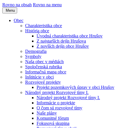
Rovno na obsah
Rovno na menu
Menu
Obec
Charakteristika obce
História obce
Úvodná charakteristika obce Hrušov
Z najstarších dejín Hrušova
Z novších dejín obce Hrušov
Demografia
Symboly
Naša obec v médiách
Spoločenská rubrika
Informačná mapa obce
Inštitúcie v obci
Rozvojové projekty
Projekt pozemkových úprav v obci Hrušov
Národný projekt Rozvojové tímy I.
Národný projekt Rozvojové tímy I.
Informácie o projekte
O čom sú rozvojové tímy
Naše plány
Komunitné fórum
Fokusová skupina