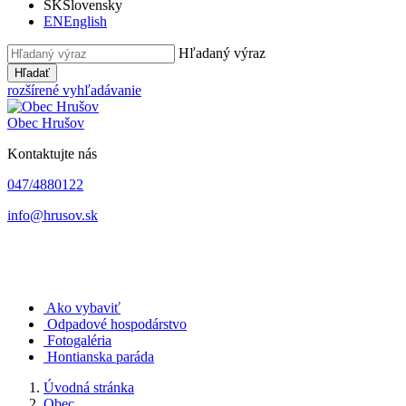
SK
Slovensky
EN
English
Hľadaný výraz
Hľadať
rozšírené vyhľadávanie
Obec
Hrušov
Kontaktujte nás
047/4880122
info@hrusov.sk
Ako vybaviť
Odpadové hospodárstvo
Fotogaléria
Hontianska paráda
Úvodná stránka
Obec