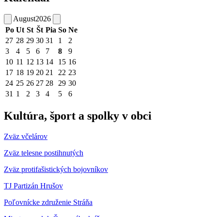
August
2026
Po
Ut
St
Št
Pia
So
Ne
27
28
29
30
31
1
2
3
4
5
6
7
8
9
10
11
12
13
14
15
16
17
18
19
20
21
22
23
24
25
26
27
28
29
30
31
1
2
3
4
5
6
Kultúra, šport a spolky v obci
Zväz včelárov
Zväz telesne postihnutých
Zväz protifašistických bojovníkov
TJ Partizán Hrušov
Poľovnícke združenie Stráňa