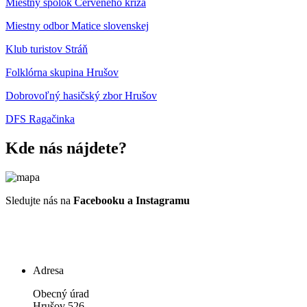
Miestny spolok Červeného kríža
Miestny odbor Matice slovenskej
Klub turistov Stráň
Folklórna skupina Hrušov
Dobrovoľný hasičský zbor Hrušov
DFS Ragačinka
Kde nás nájdete?
Sledujte nás na
Facebooku a Instagramu
Adresa
Obecný úrad
Hrušov 526