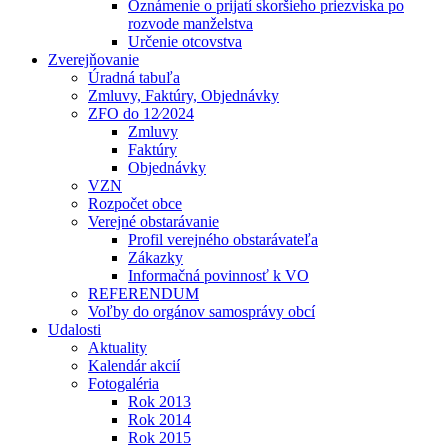
Oznámenie o prijatí skoršieho priezviska po
rozvode manželstva
Určenie otcovstva
Zverejňovanie
Úradná tabuľa
Zmluvy, Faktúry, Objednávky
ZFO do 12⁄2024
Zmluvy
Faktúry
Objednávky
VZN
Rozpočet obce
Verejné obstarávanie
Profil verejného obstarávateľa
Zákazky
Informačná povinnosť k VO
REFERENDUM
Voľby do orgánov samosprávy obcí
Udalosti
Aktuality
Kalendár akcií
Fotogaléria
Rok 2013
Rok 2014
Rok 2015