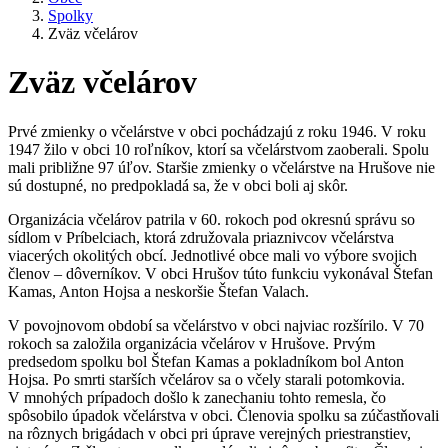
Spolky
Zväz včelárov
Zväz včelárov
Prvé zmienky o včelárstve v obci pochádzajú z roku 1946. V roku
1947 žilo v obci 10 roľníkov, ktorí sa včelárstvom zaoberali. Spolu
mali približne 97 úľov. Staršie zmienky o včelárstve na Hrušove nie
sú dostupné, no predpokladá sa, že v obci boli aj skôr.
Organizácia včelárov patrila v 60. rokoch pod okresnú správu so
sídlom v Príbelciach, ktorá združovala priaznivcov včelárstva
viacerých okolitých obcí. Jednotlivé obce mali vo výbore svojich
členov – dôverníkov. V obci Hrušov túto funkciu vykonával Štefan
Kamas, Anton Hojsa a neskoršie Štefan Valach.
V povojnovom období sa včelárstvo v obci najviac rozšírilo. V 70
rokoch sa založila organizácia včelárov v Hrušove. Prvým
predsedom spolku bol Štefan Kamas a pokladníkom bol Anton
Hojsa. Po smrti starších včelárov sa o včely starali potomkovia.
V mnohých prípadoch došlo k zanechaniu tohto remesla, čo
spôsobilo úpadok včelárstva v obci. Členovia spolku sa zúčastňovali
na rôznych brigádach v obci pri úprave verejných priestranstiev,