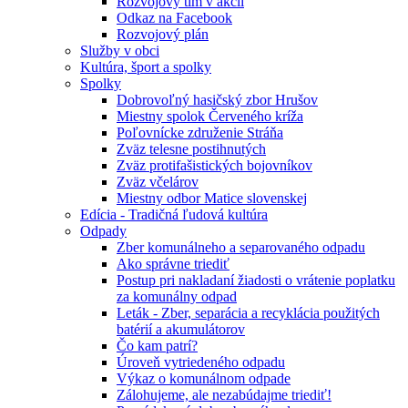
Rozvojový tím v akcii
Odkaz na Facebook
Rozvojový plán
Služby v obci
Kultúra, šport a spolky
Spolky
Dobrovoľný hasičský zbor Hrušov
Miestny spolok Červeného kríža
Poľovnícke združenie Stráňa
Zväz telesne postihnutých
Zväz protifašistických bojovníkov
Zväz včelárov
Miestny odbor Matice slovenskej
Edícia - Tradičná ľudová kultúra
Odpady
Zber komunálneho a separovaného odpadu
Ako správne triediť
Postup pri nakladaní žiadosti o vrátenie poplatku
za komunálny odpad
Leták - Zber, separácia a recyklácia použitých
batérií a akumulátorov
Čo kam patrí?
Úroveň vytriedeného odpadu
Výkaz o komunálnom odpade
Zálohujeme, ale nezabúdajme triediť!