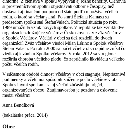
cintorína. Z členstva v spolku vyplývali aj rôzne benefity. Členovia
si prostredníctvom spolku objednávali odborné časopisy, tiež
dostávali aj finančnú podporu od štátu podľa množstva včelích
rodín, o ktoré sa včelár staral. Po smrti Štefana Kamasa sa
predsedom spolku stal ŠtefanValach. Politická situácia po roku
1989 umožnila vznik nových spolkov. V republike tak vznikli dve
organizácie združujúce včelárov: Československý zväz včelárov
a Spolok Včelárov. Včelári v obci sa tiež rozdelili do dvoch
organizácií. Zväz včelárov viedol Milan Lérinc a Spolok včelárov
Štefan Valach. Po roku 2000 sa počet včiel v obci rapídne znížil čo
viedlo aj k zániku Spolku včelárov. V roku 2012 sa v regióne
rozšírila choroba včelieho plodu, čo zapríčinilo likvidáciu veľkého
počtu včelích rodín.
V súčasnom období činnosť včelárov v obci stagnuje. Nepriaznivé
podmienky a včelí mor spôsobili zníženie počtu včelárov v obci.
Spolu s inými spolkami sa aj včelári zúčastňujú brigád,
organizovaných obcou. Zaujímavosťou je pozdrav a oslovenie
medzi včelármi.
Anna Bendíková
(bakalárska práca, 2014)
Obec