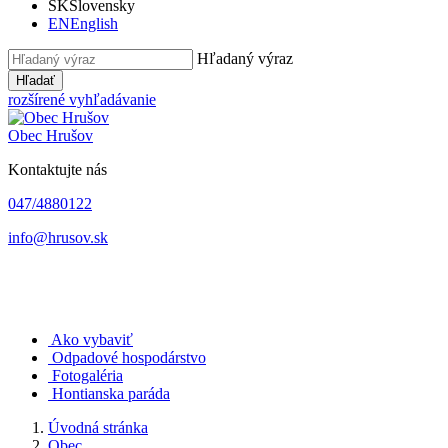
SK
Slovensky
EN
English
Hľadaný výraz
Hľadať
rozšírené vyhľadávanie
Obec
Hrušov
Kontaktujte nás
047/4880122
info@hrusov.sk
Ako vybaviť
Odpadové hospodárstvo
Fotogaléria
Hontianska paráda
Úvodná stránka
Obec