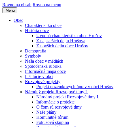
Rovno na obsah
Rovno na menu
Menu
Obec
Charakteristika obce
História obce
Úvodná charakteristika obce Hrušov
Z najstarších dejín Hrušova
Z novších dejín obce Hrušov
Demografia
Symboly
Naša obec v médiách
Spoločenská rubrika
Informačná mapa obce
Inštitúcie v obci
Rozvojové projekty
Projekt pozemkových úprav v obci Hrušov
Národný projekt Rozvojové tímy I.
Národný projekt Rozvojové tímy I.
Informácie o projekte
O čom sú rozvojové tímy
Naše plány
Komunitné fórum
Fokusová skupina