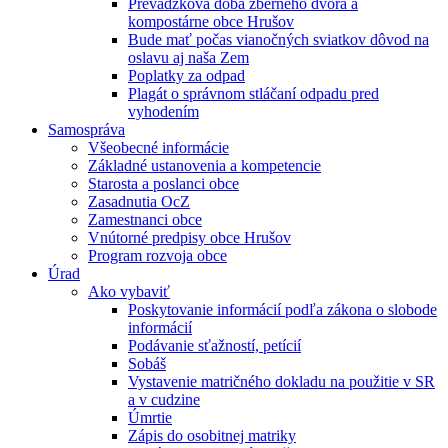
Prevádzková doba zberného dvora a
kompostárne obce Hrušov
Bude mať počas vianočných sviatkov dôvod na
oslavu aj naša Zem
Poplatky za odpad
Plagát o správnom stláčaní odpadu pred
vyhodením
Samospráva
Všeobecné informácie
Základné ustanovenia a kompetencie
Starosta a poslanci obce
Zasadnutia OcZ
Zamestnanci obce
Vnútorné predpisy obce Hrušov
Program rozvoja obce
Úrad
Ako vybaviť
Poskytovanie informácií podľa zákona o slobode
informácií
Podávanie sťažností, petícií
Sobáš
Vystavenie matričného dokladu na použitie v SR
a v cudzine
Úmrtie
Zápis do osobitnej matriky