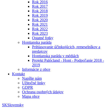
Rok 2016
Rok 2017
Rok 2018
Rok 2019
Rok 2020
Rok 2021
Rok 2022
Rok 2023
Ostatné fotky
Hontianska paráda
Prihlasovanie účinkujúcich, remeselníkov a
predajcov
Hontianska paráda v médiách
Projekt Palócland - Hont - Podpoľanie 2018 -
2019
Informácie z obce
Kontakt
Napíšte nám
Užitočné linky
GDPR
Ochrana osobných údajov
Mapa obce
SK
Slovensky