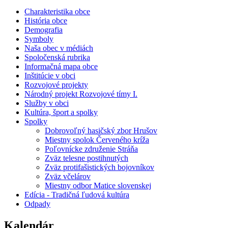
Charakteristika obce
História obce
Demografia
Symboly
Naša obec v médiách
Spoločenská rubrika
Informačná mapa obce
Inštitúcie v obci
Rozvojové projekty
Národný projekt Rozvojové tímy I.
Služby v obci
Kultúra, šport a spolky
Spolky
Dobrovoľný hasičský zbor Hrušov
Miestny spolok Červeného kríža
Poľovnícke združenie Stráňa
Zväz telesne postihnutých
Zväz protifašistických bojovníkov
Zväz včelárov
Miestny odbor Matice slovenskej
Edícia - Tradičná ľudová kultúra
Odpady
Kalendár