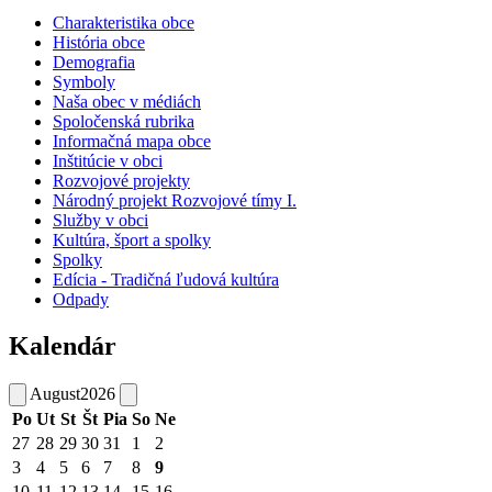
Charakteristika obce
História obce
Demografia
Symboly
Naša obec v médiách
Spoločenská rubrika
Informačná mapa obce
Inštitúcie v obci
Rozvojové projekty
Národný projekt Rozvojové tímy I.
Služby v obci
Kultúra, šport a spolky
Spolky
Edícia - Tradičná ľudová kultúra
Odpady
Kalendár
August
2026
Po
Ut
St
Št
Pia
So
Ne
27
28
29
30
31
1
2
3
4
5
6
7
8
9
10
11
12
13
14
15
16