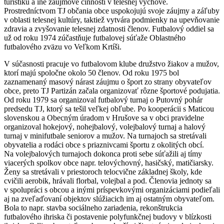
turistiku a iné záujmové činnosti v telesnej výchove.
Prostredníctvom TJ občania obce uspokojujú svoje záujmy a záľuby
v oblasti telesnej kultúry, taktiež vytvára podmienky na upevňovanie
zdravia a zvyšovanie telesnej zdatnosti členov. Futbalový oddiel sa
už od roku 1974 zúčastňuje futbalovej súťaže Oblastného
futbalového zväzu vo Veľkom Krtíši.
V súčasnosti pracuje vo futbalovom klube družstvo žiakov a mužov,
ktorí majú spoločne okolo 50 členov. Od roku 1975 bol
zaznamenaný masový nárast záujmu o šport zo strany obyvateľov
obce, preto TJ Partizán začala organizovať rôzne športové podujatia.
Od roku 1979 sa organizoval futbalový turnaj o Putovný pohár
predsedu TJ, ktorý sa tešil veľkej obľube. Po kooperácii s Maticou
slovenskou a Obecným úradom v Hrušove sa v obci pravidelne
organizoval hokejový, nohejbalový, volejbalový turnaj a halový
turnaj v minifutbale seniorov a mužov. Na turnajoch sa stretávali
obyvatelia a rodáci obce s priaznivcami športu z okolitých obcí.
Na volejbalových turnajoch dokonca proti sebe súťažili aj tímy
viacerých spolkov obce napr. telovýchovný, hasičský, matičiarsky.
Ženy sa stretávali v priestoroch telocvične základnej školy, kde
cvičili aerobik, hrávali florbal, volejbal a pod. Členovia jednoty sa
v spolupráci s obcou a inými príspevkovými organizáciami podieľali
aj na zveľaďovaní objektov slúžiacich im aj ostatným obyvateľom.
Bola to napr. stavba sociálneho zariadenia, rekonštrukcia
futbalového ihriska či postavenie polyfunkčnej budovy v blízkosti