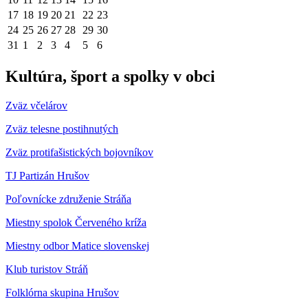
17
18
19
20
21
22
23
24
25
26
27
28
29
30
31
1
2
3
4
5
6
Kultúra, šport a spolky v obci
Zväz včelárov
Zväz telesne postihnutých
Zväz protifašistických bojovníkov
TJ Partizán Hrušov
Poľovnícke združenie Stráňa
Miestny spolok Červeného kríža
Miestny odbor Matice slovenskej
Klub turistov Stráň
Folklórna skupina Hrušov