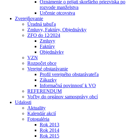
Oznámenie o prijatí skoršieho priezviska po
rozvode manželstva
Určenie otcovstva
Zverejňovanie
Úradná tabuľa
Zmluvy, Faktúry, Objednávky
ZFO do 12⁄2024
Zmluvy
Faktúry
Objednávky
VZN
Rozpočet obce
Verejné obstarávanie
Profil verejného obstarávateľa
Zákazky
Informačná povinnosť k VO
REFERENDUM
Voľby do orgánov samosprávy obcí
Udalosti
Aktuality
Kalendár akcií
Fotogaléria
Rok 2013
Rok 2014
Rok 2015