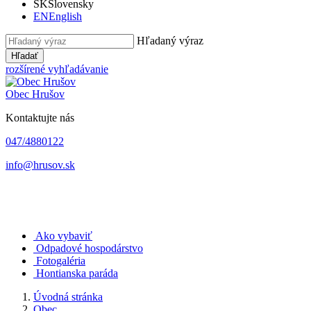
SK
Slovensky
EN
English
Hľadaný výraz
Hľadať
rozšírené vyhľadávanie
Obec
Hrušov
Kontaktujte nás
047/4880122
info@hrusov.sk
Ako vybaviť
Odpadové hospodárstvo
Fotogaléria
Hontianska paráda
Úvodná stránka
Obec