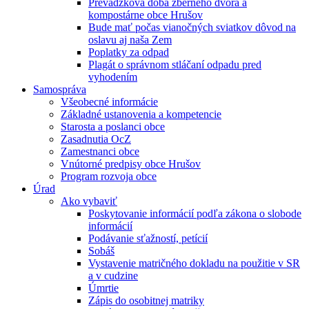
Prevádzková doba zberného dvora a
kompostárne obce Hrušov
Bude mať počas vianočných sviatkov dôvod na
oslavu aj naša Zem
Poplatky za odpad
Plagát o správnom stláčaní odpadu pred
vyhodením
Samospráva
Všeobecné informácie
Základné ustanovenia a kompetencie
Starosta a poslanci obce
Zasadnutia OcZ
Zamestnanci obce
Vnútorné predpisy obce Hrušov
Program rozvoja obce
Úrad
Ako vybaviť
Poskytovanie informácií podľa zákona o slobode
informácií
Podávanie sťažností, petícií
Sobáš
Vystavenie matričného dokladu na použitie v SR
a v cudzine
Úmrtie
Zápis do osobitnej matriky