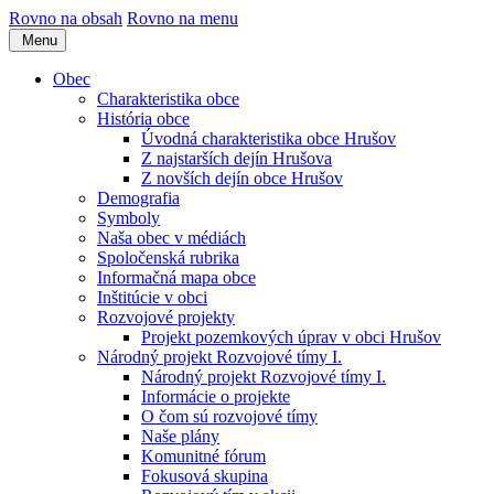
Rovno na obsah
Rovno na menu
Menu
Obec
Charakteristika obce
História obce
Úvodná charakteristika obce Hrušov
Z najstarších dejín Hrušova
Z novších dejín obce Hrušov
Demografia
Symboly
Naša obec v médiách
Spoločenská rubrika
Informačná mapa obce
Inštitúcie v obci
Rozvojové projekty
Projekt pozemkových úprav v obci Hrušov
Národný projekt Rozvojové tímy I.
Národný projekt Rozvojové tímy I.
Informácie o projekte
O čom sú rozvojové tímy
Naše plány
Komunitné fórum
Fokusová skupina