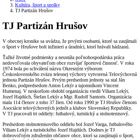
Kultúra, šport a spolky
TJ Partizán Hrušov
TJ Partizán Hrušov
V obecnej kronike sa uvádza, že prvými osobami, ktoré sa zaujímali
o šport v Hrušove boli inžinieri a úradníci, ktorí hrávali hádzanú.
Ťažké životné podmienky a neustála poľnohospodárska práca
nedovoľovala obyvateľom obce rozvíjať športovú činnosť. V roku
1974 bola po schválení názvu Okresným výborom
Československého zväzu telesnej výchovy vytvorená Telovýchovná
jednota Partizán Hrušov. Prvým predsedom jednoty sa stal Ján
Benko, podpredsedom Anton Lekýr a tajomníkom Vincent
Humenaj. V neskoršom období organizáciu viedli Viliam Lekýr,
Jozef Hajdúch, Štefan Lekýr a Mgr. Rudolf Santoris. Organizácia
mala 114 členov z toho 37 žien. Od roku 1990 je TJ Hrušov členom
Asociácie telovýchovných jednôt a klubov Slovenskej Republiky.
V TJ pracovali tri oddiely: futbalový, turistický a stolnotenisový.
Predsedom stolnotenisového oddielu bol Jozef Varga, futbalového
Viliam Lekýr a turistického Jozef Hajdúch. Dodnes je TJ
dobrovoľným združením občanov obce, ktorí sa zaujímajú o šport,