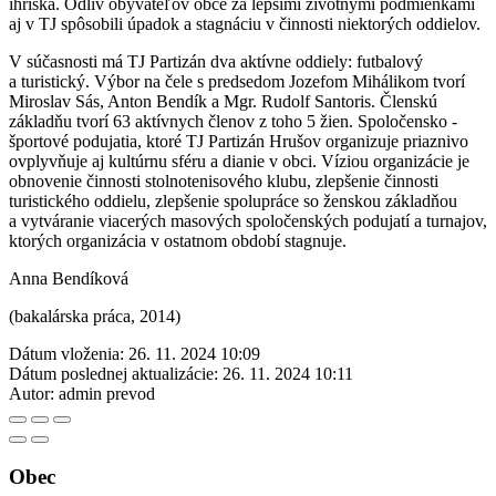
ihriska. Odliv obyvateľov obce za lepšími životnými podmienkami
aj v TJ spôsobili úpadok a stagnáciu v činnosti niektorých oddielov.
V súčasnosti má TJ Partizán dva aktívne oddiely: futbalový
a turistický. Výbor na čele s predsedom Jozefom Mihálikom tvorí
Miroslav Sás, Anton Bendík a Mgr. Rudolf Santoris. Členskú
základňu tvorí 63 aktívnych členov z toho 5 žien. Spoločensko -
športové podujatia, ktoré TJ Partizán Hrušov organizuje priaznivo
ovplyvňuje aj kultúrnu sféru a dianie v obci. Víziou organizácie je
obnovenie činnosti stolnotenisového klubu, zlepšenie činnosti
turistického oddielu, zlepšenie spolupráce so ženskou základňou
a vytváranie viacerých masových spoločenských podujatí a turnajov,
ktorých organizácia v ostatnom období stagnuje.
Anna Bendíková
(bakalárska práca, 2014)
Dátum vloženia:
26. 11. 2024 10:09
Dátum poslednej aktualizácie:
26. 11. 2024 10:11
Autor:
admin prevod
Obec