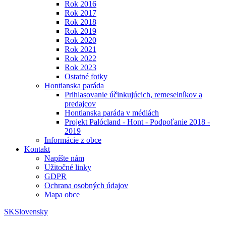
Rok 2016
Rok 2017
Rok 2018
Rok 2019
Rok 2020
Rok 2021
Rok 2022
Rok 2023
Ostatné fotky
Hontianska paráda
Prihlasovanie účinkujúcich, remeselníkov a
predajcov
Hontianska paráda v médiách
Projekt Palócland - Hont - Podpoľanie 2018 -
2019
Informácie z obce
Kontakt
Napíšte nám
Užitočné linky
GDPR
Ochrana osobných údajov
Mapa obce
SK
Slovensky