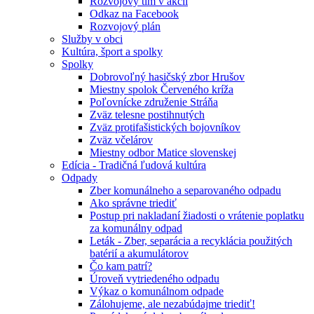
Rozvojový tím v akcii
Odkaz na Facebook
Rozvojový plán
Služby v obci
Kultúra, šport a spolky
Spolky
Dobrovoľný hasičský zbor Hrušov
Miestny spolok Červeného kríža
Poľovnícke združenie Stráňa
Zväz telesne postihnutých
Zväz protifašistických bojovníkov
Zväz včelárov
Miestny odbor Matice slovenskej
Edícia - Tradičná ľudová kultúra
Odpady
Zber komunálneho a separovaného odpadu
Ako správne triediť
Postup pri nakladaní žiadosti o vrátenie poplatku
za komunálny odpad
Leták - Zber, separácia a recyklácia použitých
batérií a akumulátorov
Čo kam patrí?
Úroveň vytriedeného odpadu
Výkaz o komunálnom odpade
Zálohujeme, ale nezabúdajme triediť!