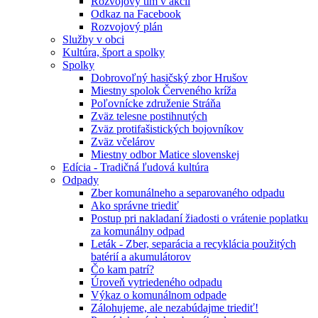
Rozvojový tím v akcii
Odkaz na Facebook
Rozvojový plán
Služby v obci
Kultúra, šport a spolky
Spolky
Dobrovoľný hasičský zbor Hrušov
Miestny spolok Červeného kríža
Poľovnícke združenie Stráňa
Zväz telesne postihnutých
Zväz protifašistických bojovníkov
Zväz včelárov
Miestny odbor Matice slovenskej
Edícia - Tradičná ľudová kultúra
Odpady
Zber komunálneho a separovaného odpadu
Ako správne triediť
Postup pri nakladaní žiadosti o vrátenie poplatku
za komunálny odpad
Leták - Zber, separácia a recyklácia použitých
batérií a akumulátorov
Čo kam patrí?
Úroveň vytriedeného odpadu
Výkaz o komunálnom odpade
Zálohujeme, ale nezabúdajme triediť!