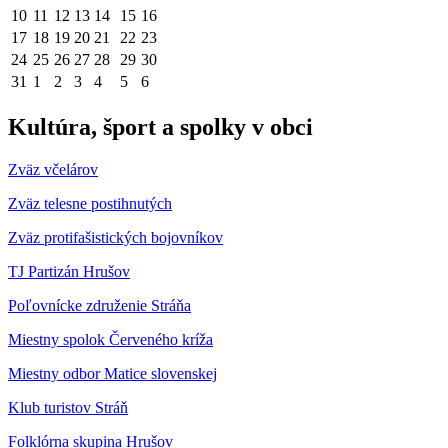
10
11
12
13
14
15
16
17
18
19
20
21
22
23
24
25
26
27
28
29
30
31
1
2
3
4
5
6
Kultúra, šport a spolky v obci
Zväz včelárov
Zväz telesne postihnutých
Zväz protifašistických bojovníkov
TJ Partizán Hrušov
Poľovnícke združenie Stráňa
Miestny spolok Červeného kríža
Miestny odbor Matice slovenskej
Klub turistov Stráň
Folklórna skupina Hrušov