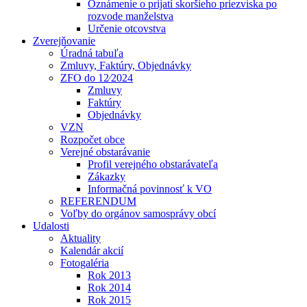
Oznámenie o prijatí skoršieho priezviska po
rozvode manželstva
Určenie otcovstva
Zverejňovanie
Úradná tabuľa
Zmluvy, Faktúry, Objednávky
ZFO do 12⁄2024
Zmluvy
Faktúry
Objednávky
VZN
Rozpočet obce
Verejné obstarávanie
Profil verejného obstarávateľa
Zákazky
Informačná povinnosť k VO
REFERENDUM
Voľby do orgánov samosprávy obcí
Udalosti
Aktuality
Kalendár akcií
Fotogaléria
Rok 2013
Rok 2014
Rok 2015