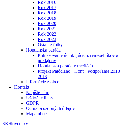
Rok 2016
Rok 2017
Rok 2018
Rok 2019
Rok 2020
Rok 2021
Rok 2022
Rok 2023
Ostatné fotky
Hontianska paráda
Prihlasovanie účinkujúcich, remeselníkov a
predajcov
Hontianska paráda v médiách
Projekt Palócland - Hont - Podpoľanie 2018 -
2019
Informácie z obce
Kontakt
Napíšte nám
Užitočné linky
GDPR
Ochrana osobných údajov
Mapa obce
SK
Slovensky