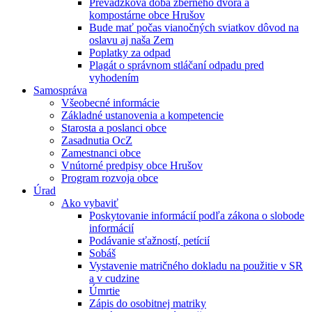
Prevádzková doba zberného dvora a
kompostárne obce Hrušov
Bude mať počas vianočných sviatkov dôvod na
oslavu aj naša Zem
Poplatky za odpad
Plagát o správnom stláčaní odpadu pred
vyhodením
Samospráva
Všeobecné informácie
Základné ustanovenia a kompetencie
Starosta a poslanci obce
Zasadnutia OcZ
Zamestnanci obce
Vnútorné predpisy obce Hrušov
Program rozvoja obce
Úrad
Ako vybaviť
Poskytovanie informácií podľa zákona o slobode
informácií
Podávanie sťažností, petícií
Sobáš
Vystavenie matričného dokladu na použitie v SR
a v cudzine
Úmrtie
Zápis do osobitnej matriky