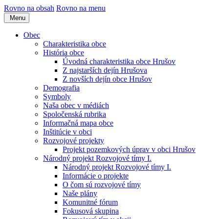
Rovno na obsah
Rovno na menu
Menu
Obec
Charakteristika obce
História obce
Úvodná charakteristika obce Hrušov
Z najstarších dejín Hrušova
Z novších dejín obce Hrušov
Demografia
Symboly
Naša obec v médiách
Spoločenská rubrika
Informačná mapa obce
Inštitúcie v obci
Rozvojové projekty
Projekt pozemkových úprav v obci Hrušov
Národný projekt Rozvojové tímy I.
Národný projekt Rozvojové tímy I.
Informácie o projekte
O čom sú rozvojové tímy
Naše plány
Komunitné fórum
Fokusová skupina