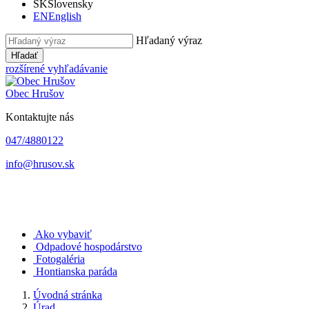
SK
Slovensky
EN
English
Hľadaný výraz
Hľadať
rozšírené vyhľadávanie
Obec
Hrušov
Kontaktujte nás
047/4880122
info@hrusov.sk
Ako vybaviť
Odpadové hospodárstvo
Fotogaléria
Hontianska paráda
Úvodná stránka
Úrad