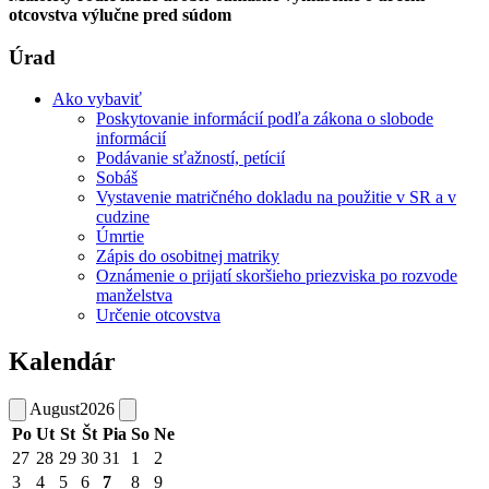
otcovstva výlučne pred súdom
Úrad
Ako vybaviť
Poskytovanie informácií podľa zákona o slobode
informácií
Podávanie sťažností, petícií
Sobáš
Vystavenie matričného dokladu na použitie v SR a v
cudzine
Úmrtie
Zápis do osobitnej matriky
Oznámenie o prijatí skoršieho priezviska po rozvode
manželstva
Určenie otcovstva
Kalendár
August
2026
Po
Ut
St
Št
Pia
So
Ne
27
28
29
30
31
1
2
3
4
5
6
7
8
9