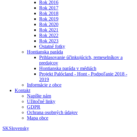
Rok 2016
Rok 2017
Rok 2018
Rok 2019
Rok 2020
Rok 2021
Rok 2022
Rok 2023
Ostatné fotky
Hontianska paráda
Prihlasovanie účinkujúcich, remeselníkov a
predajcov
Hontianska paráda v médiách
Projekt Palócland - Hont - Podpoľanie 2018 -
2019
Informácie z obce
Kontakt
Napíšte nám
Užitočné linky
GDPR
Ochrana osobných údajov
Mapa obce
SK
Slovensky