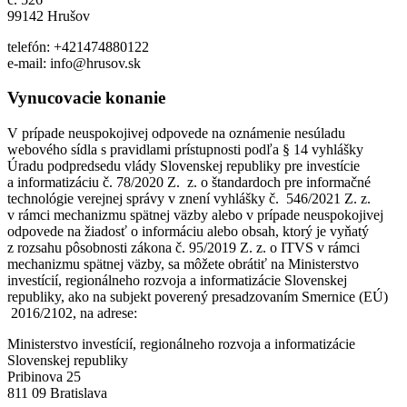
99142 Hrušov
telefón: +421474880122
e-mail: info@hrusov.sk
Vynucovacie konanie
V prípade neuspokojivej odpovede na oznámenie nesúladu
webového sídla s pravidlami prístupnosti podľa § 14 vyhlášky
Úradu podpredsedu vlády Slovenskej republiky pre investície
a informatizáciu č. 78/2020 Z. z. o štandardoch pre informačné
technológie verejnej správy v znení vyhlášky č. 546/2021 Z. z.
v rámci mechanizmu spätnej väzby alebo v prípade neuspokojivej
odpovede na žiadosť o informáciu alebo obsah, ktorý je vyňatý
z rozsahu pôsobnosti zákona č. 95/2019 Z. z. o ITVS v rámci
mechanizmu spätnej väzby, sa môžete obrátiť na Ministerstvo
investícií, regionálneho rozvoja a informatizácie Slovenskej
republiky, ako na subjekt poverený presadzovaním Smernice (EÚ)
2016/2102, na adrese:
Ministerstvo investícií, regionálneho rozvoja a informatizácie
Slovenskej republiky
Pribinova 25
811 09 Bratislava