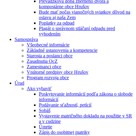
Prevádzková doba zberného dvora a
kompostárne obce Hrušov
Bude mať počas vianočných sviatkov dôvod na
oslavu aj naša Zem
Poplatky za odpad
Plagát o správnom stláčaní odpadu pred
vyhodením
Samospráva
Všeobecné informácie
Základné ustanovenia a kompetencie
Starosta a poslanci obce
Zasadnutia OcZ
Zamestnanci obce
Vnútorné predpisy obce Hrušov
Program rozvoja obce
Úrad
Ako vybaviť
Poskytovanie informácií podľa zákona o slobode
informácií
Podávanie sťažností, petícií
Sobáš
Vystavenie matričného dokladu na použitie v SR
a v cudzine
Úmrtie
Zápis do osobitnej matriky