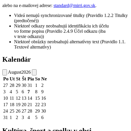
alebo na e-mailovej adrese:
standard@mirri.gov.sk
.
Videá nemajú synchronizované titulky (Pravidlo 1.2.2 Titulky
(predtočené))
Niektoré odkazy neobsahujú identifikáciu ich účelu
vo forme popisu (Pravidlo 2.4.9 Účel odkazu (iba
v texte odkazu))
Niektoré obrázky neobsahujú alternatívny text (Pravidlo 1.1.
Textové alternatívy)
Kalendár
August
2026
Po
Ut
St
Št
Pia
So
Ne
27
28
29
30
31
1
2
3
4
5
6
7
8
9
10
11
12
13
14
15
16
17
18
19
20
21
22
23
24
25
26
27
28
29
30
31
1
2
3
4
5
6
Kultúra, šport a spolky v obci