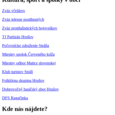
Zväz včelárov
Zväz telesne postihnutých
Zväz protifašistických bojovníkov
TJ Partizán Hrušov
Poľovnícke združenie Stráňa
Miestny spolok Červeného kríža
Miestny odbor Matice slovenskej
Klub turistov Stráň
Folklórna skupina Hrušov
Dobrovoľný hasičský zbor Hrušov
DFS Ragačinka
Kde nás nájdete?