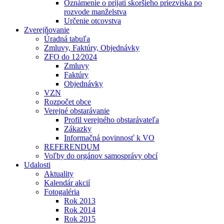
Oznámenie o prijatí skoršieho priezviska po
rozvode manželstva
Určenie otcovstva
Zverejňovanie
Úradná tabuľa
Zmluvy, Faktúry, Objednávky
ZFO do 12⁄2024
Zmluvy
Faktúry
Objednávky
VZN
Rozpočet obce
Verejné obstarávanie
Profil verejného obstarávateľa
Zákazky
Informačná povinnosť k VO
REFERENDUM
Voľby do orgánov samosprávy obcí
Udalosti
Aktuality
Kalendár akcií
Fotogaléria
Rok 2013
Rok 2014
Rok 2015