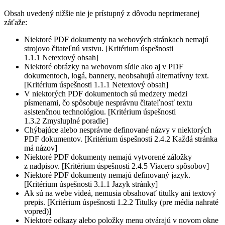
Obsah uvedený nižšie nie je prístupný z dôvodu neprimeranej
záťaže:
Niektoré PDF dokumenty na webových stránkach nemajú
strojovo čitateľnú vrstvu. [Kritérium úspešnosti
1.1.1 Netextový obsah]
Niektoré obrázky na webovom sídle ako aj v PDF
dokumentoch, logá, bannery, neobsahujú alternatívny text.
[Kritérium úspešnosti 1.1.1 Netextový obsah]
V niektorých PDF dokumentoch sú medzery medzi
písmenami, čo spôsobuje nesprávnu čitateľnosť textu
asistenčnou technológiou. [Kritérium úspešnosti
1.3.2 Zmysluplné poradie]
Chýbajúce alebo nesprávne definované názvy v niektorých
PDF dokumentov. [Kritérium úspešnosti 2.4.2 Každá stránka
má názov]
Niektoré PDF dokumenty nemajú vytvorené záložky
z nadpisov. [Kritérium úspešnosti 2.4.5 Viacero spôsobov]
Niektoré PDF dokumenty nemajú definovaný jazyk.
[Kritérium úspešnosti 3.1.1 Jazyk stránky]
Ak sú na webe videá, nemusia obsahovať titulky ani textový
prepis. [Kritérium úspešnosti 1.2.2 Titulky (pre média nahraté
vopred)]
Niektoré odkazy alebo položky menu otvárajú v novom okne