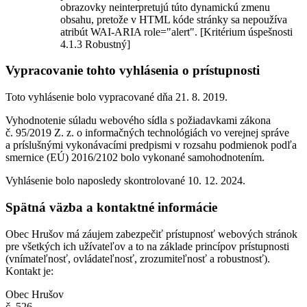
obrazovky neinterpretujú túto dynamickú zmenu
obsahu, pretože v HTML kóde stránky sa nepoužíva
atribút WAI-ARIA role="alert". [Kritérium úspešnosti
4.1.3 Robustný]
Vypracovanie tohto vyhlásenia o prístupnosti
Toto vyhlásenie bolo vypracované dňa 21. 8. 2019.
Vyhodnotenie súladu webového sídla s požiadavkami zákona
č. 95/2019 Z. z. o informačných technológiách vo verejnej správe
a príslušnými vykonávacími predpismi v rozsahu podmienok podľa
smernice (EÚ) 2016/2102 bolo vykonané samohodnotením.
Vyhlásenie bolo naposledy skontrolované 10. 12. 2024.
Spätná väzba a kontaktné informácie
Obec Hrušov má záujem zabezpečiť prístupnosť webových stránok
pre všetkých ich užívateľov a to na základe princípov prístupnosti
(vnímateľnosť, ovládateľnosť, zrozumiteľnosť a robustnosť).
Kontakt je:
Obec Hrušov
č. 526