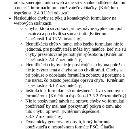
odkaz smerujúci mimo web a nie sú vizuálne odlíšené ikonou
a nenesú informáciu pre používateľov čítačky. [Kritérium
úspešnosti 2.4.9 Účel odkazu]
Nasledujúce chyby sa týkajú kontaktných formulárov na
webových stránkach.
Chyba, ktorá sa zobrazí pri nesprávne vyplnenom poli,
nezotrvá a po chvíli sa sama stratí. [Kritérium
úspešnosti 1.4.13 Vnímateľný]
Identifikácia chýb v rámci toho istého formulára nie je
jednotná, pre používateľa môže byť mätúce, keď nie sú
chyby prezentované jednotným spôsobom. [Kritérium
úspešnosti 3.2.4 Zrozumiteľný]
Identifikácia chyby nie je postačujúca, chybná položka
nie je zvýraznená a chyba sa po chvíli stratí. Chyby sa
pri pokuse o odoslanie formulára zobrazujú postupne a
nie naraz, čo takisto predlžuje opravu chýb. [Kritérium
úspešnosti 3.3.1 Zrozumiteľný]
Inštrukcie k formuláru sú umiestnené až za samotným
formulárom. [Kritérium úspešnosti 3.3.2 Zrozumiteľný]
Nie je poskytnutý návrh na opravu chyby vo formulári,
používateľ by mal mať poskytnutý pokyn o tom, ako
túto chybu opraviť. [Kritérium úspešnosti
3.3.3 Zrozumiteľný]
Dynamicky generovaný obsah, ktorý informuje
používateľa o nesprávnom formáte PSČ. Čítačka