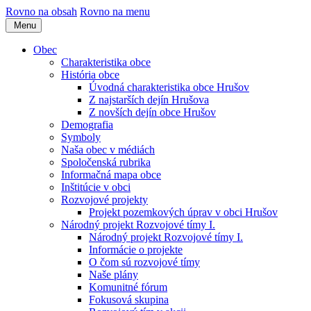
Rovno na obsah
Rovno na menu
Menu
Obec
Charakteristika obce
História obce
Úvodná charakteristika obce Hrušov
Z najstarších dejín Hrušova
Z novších dejín obce Hrušov
Demografia
Symboly
Naša obec v médiách
Spoločenská rubrika
Informačná mapa obce
Inštitúcie v obci
Rozvojové projekty
Projekt pozemkových úprav v obci Hrušov
Národný projekt Rozvojové tímy I.
Národný projekt Rozvojové tímy I.
Informácie o projekte
O čom sú rozvojové tímy
Naše plány
Komunitné fórum
Fokusová skupina