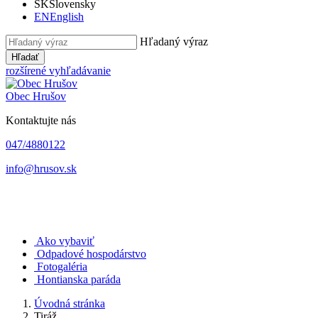
SK
Slovensky
EN
English
Hľadaný výraz
Hľadať
rozšírené vyhľadávanie
Obec
Hrušov
Kontaktujte nás
047/4880122
info@hrusov.sk
Ako vybaviť
Odpadové hospodárstvo
Fotogaléria
Hontianska paráda
Úvodná stránka
Tiráž