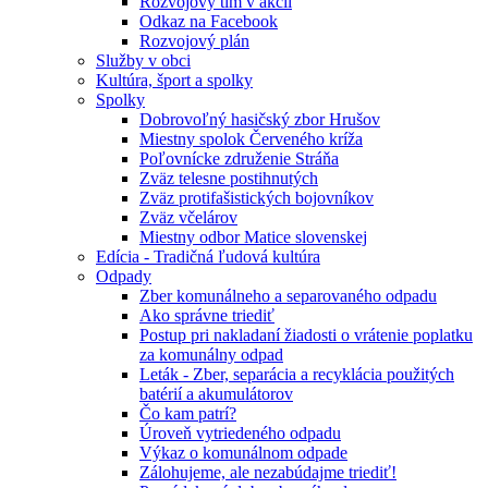
Rozvojový tím v akcii
Odkaz na Facebook
Rozvojový plán
Služby v obci
Kultúra, šport a spolky
Spolky
Dobrovoľný hasičský zbor Hrušov
Miestny spolok Červeného kríža
Poľovnícke združenie Stráňa
Zväz telesne postihnutých
Zväz protifašistických bojovníkov
Zväz včelárov
Miestny odbor Matice slovenskej
Edícia - Tradičná ľudová kultúra
Odpady
Zber komunálneho a separovaného odpadu
Ako správne triediť
Postup pri nakladaní žiadosti o vrátenie poplatku
za komunálny odpad
Leták - Zber, separácia a recyklácia použitých
batérií a akumulátorov
Čo kam patrí?
Úroveň vytriedeného odpadu
Výkaz o komunálnom odpade
Zálohujeme, ale nezabúdajme triediť!