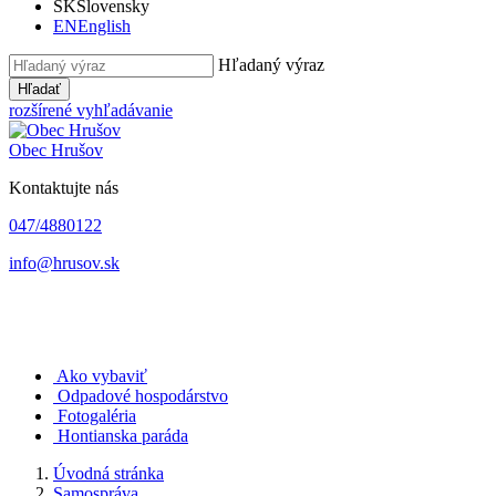
SK
Slovensky
EN
English
Hľadaný výraz
Hľadať
rozšírené vyhľadávanie
Obec
Hrušov
Kontaktujte nás
047/4880122
info@hrusov.sk
Ako vybaviť
Odpadové hospodárstvo
Fotogaléria
Hontianska paráda
Úvodná stránka
Samospráva