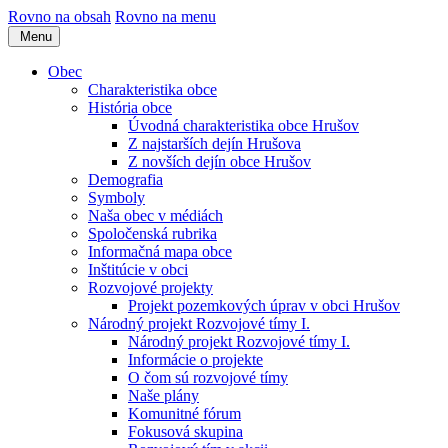
Rovno na obsah
Rovno na menu
Menu
Obec
Charakteristika obce
História obce
Úvodná charakteristika obce Hrušov
Z najstarších dejín Hrušova
Z novších dejín obce Hrušov
Demografia
Symboly
Naša obec v médiách
Spoločenská rubrika
Informačná mapa obce
Inštitúcie v obci
Rozvojové projekty
Projekt pozemkových úprav v obci Hrušov
Národný projekt Rozvojové tímy I.
Národný projekt Rozvojové tímy I.
Informácie o projekte
O čom sú rozvojové tímy
Naše plány
Komunitné fórum
Fokusová skupina