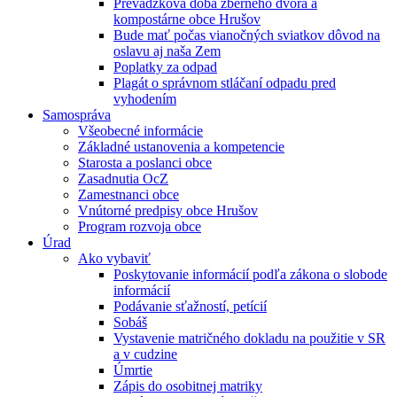
Prevádzková doba zberného dvora a
kompostárne obce Hrušov
Bude mať počas vianočných sviatkov dôvod na
oslavu aj naša Zem
Poplatky za odpad
Plagát o správnom stláčaní odpadu pred
vyhodením
Samospráva
Všeobecné informácie
Základné ustanovenia a kompetencie
Starosta a poslanci obce
Zasadnutia OcZ
Zamestnanci obce
Vnútorné predpisy obce Hrušov
Program rozvoja obce
Úrad
Ako vybaviť
Poskytovanie informácií podľa zákona o slobode
informácií
Podávanie sťažností, petícií
Sobáš
Vystavenie matričného dokladu na použitie v SR
a v cudzine
Úmrtie
Zápis do osobitnej matriky