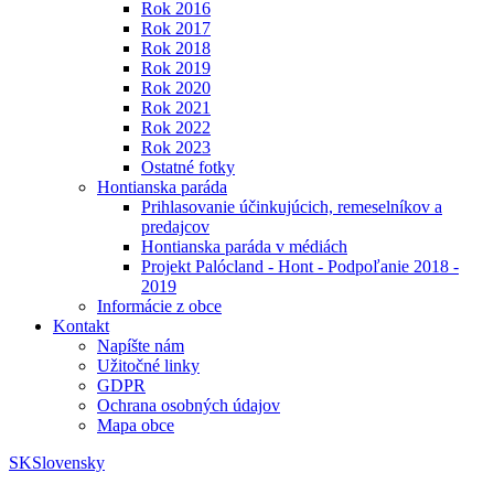
Rok 2016
Rok 2017
Rok 2018
Rok 2019
Rok 2020
Rok 2021
Rok 2022
Rok 2023
Ostatné fotky
Hontianska paráda
Prihlasovanie účinkujúcich, remeselníkov a
predajcov
Hontianska paráda v médiách
Projekt Palócland - Hont - Podpoľanie 2018 -
2019
Informácie z obce
Kontakt
Napíšte nám
Užitočné linky
GDPR
Ochrana osobných údajov
Mapa obce
SK
Slovensky