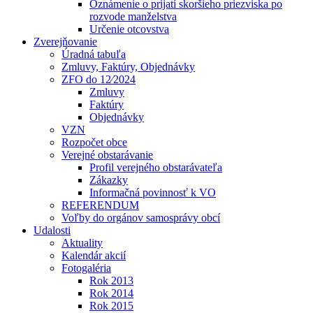
Oznámenie o prijatí skoršieho priezviska po
rozvode manželstva
Určenie otcovstva
Zverejňovanie
Úradná tabuľa
Zmluvy, Faktúry, Objednávky
ZFO do 12⁄2024
Zmluvy
Faktúry
Objednávky
VZN
Rozpočet obce
Verejné obstarávanie
Profil verejného obstarávateľa
Zákazky
Informačná povinnosť k VO
REFERENDUM
Voľby do orgánov samosprávy obcí
Udalosti
Aktuality
Kalendár akcií
Fotogaléria
Rok 2013
Rok 2014
Rok 2015