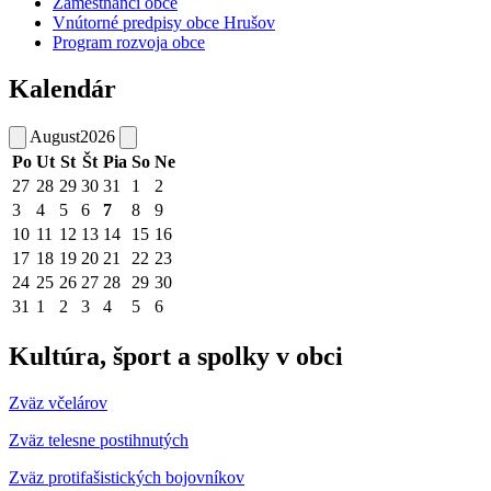
Zamestnanci obce
Vnútorné predpisy obce Hrušov
Program rozvoja obce
Kalendár
August
2026
Po
Ut
St
Št
Pia
So
Ne
27
28
29
30
31
1
2
3
4
5
6
7
8
9
10
11
12
13
14
15
16
17
18
19
20
21
22
23
24
25
26
27
28
29
30
31
1
2
3
4
5
6
Kultúra, šport a spolky v obci
Zväz včelárov
Zväz telesne postihnutých
Zväz protifašistických bojovníkov