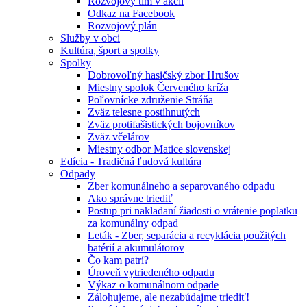
Rozvojový tím v akcii
Odkaz na Facebook
Rozvojový plán
Služby v obci
Kultúra, šport a spolky
Spolky
Dobrovoľný hasičský zbor Hrušov
Miestny spolok Červeného kríža
Poľovnícke združenie Stráňa
Zväz telesne postihnutých
Zväz protifašistických bojovníkov
Zväz včelárov
Miestny odbor Matice slovenskej
Edícia - Tradičná ľudová kultúra
Odpady
Zber komunálneho a separovaného odpadu
Ako správne triediť
Postup pri nakladaní žiadosti o vrátenie poplatku
za komunálny odpad
Leták - Zber, separácia a recyklácia použitých
batérií a akumulátorov
Čo kam patrí?
Úroveň vytriedeného odpadu
Výkaz o komunálnom odpade
Zálohujeme, ale nezabúdajme triediť!