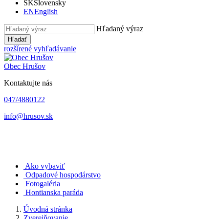
SK
Slovensky
EN
English
Hľadaný výraz
Hľadať
rozšírené vyhľadávanie
Obec
Hrušov
Kontaktujte nás
047/4880122
info@hrusov.sk
Ako vybaviť
Odpadové hospodárstvo
Fotogaléria
Hontianska paráda
Úvodná stránka
Zverejňovanie