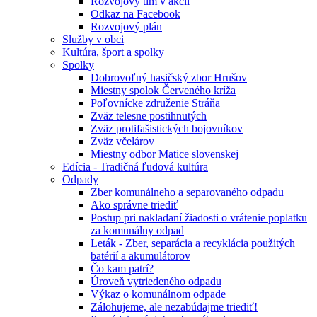
Rozvojový tím v akcii
Odkaz na Facebook
Rozvojový plán
Služby v obci
Kultúra, šport a spolky
Spolky
Dobrovoľný hasičský zbor Hrušov
Miestny spolok Červeného kríža
Poľovnícke združenie Stráňa
Zväz telesne postihnutých
Zväz protifašistických bojovníkov
Zväz včelárov
Miestny odbor Matice slovenskej
Edícia - Tradičná ľudová kultúra
Odpady
Zber komunálneho a separovaného odpadu
Ako správne triediť
Postup pri nakladaní žiadosti o vrátenie poplatku
za komunálny odpad
Leták - Zber, separácia a recyklácia použitých
batérií a akumulátorov
Čo kam patrí?
Úroveň vytriedeného odpadu
Výkaz o komunálnom odpade
Zálohujeme, ale nezabúdajme triediť!