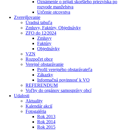
Oznámenie o prijatí skoršieho priezviska po
rozvode manželstva
Určenie otcovstva
Zverejňovanie
Úradná tabuľa
Zmluvy, Faktúry, Objednávky
ZFO do 12⁄2024
Zmluvy
Faktúry
Objednávky
VZN
Rozpočet obce
Verejné obstarávanie
Profil verejného obstarávateľa
Zákazky
Informačná povinnosť k VO
REFERENDUM
Voľby do orgánov samosprávy obcí
Udalosti
Aktuality
Kalendár akcií
Fotogaléria
Rok 2013
Rok 2014
Rok 2015