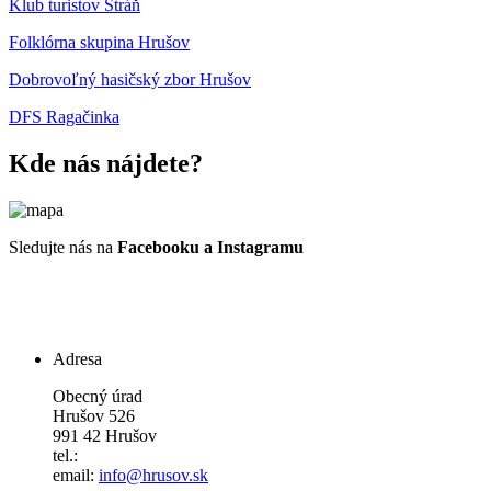
Klub turistov Stráň
Folklórna skupina Hrušov
Dobrovoľný hasičský zbor Hrušov
DFS Ragačinka
Kde nás nájdete?
Sledujte nás na
Facebooku a Instagramu
Adresa
Obecný úrad
Hrušov 526
991 42 Hrušov
tel.:
email:
info@hrusov.sk