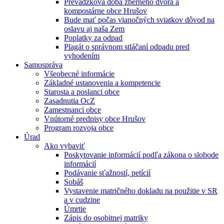
Prevádzková doba zberného dvora a
kompostárne obce Hrušov
Bude mať počas vianočných sviatkov dôvod na
oslavu aj naša Zem
Poplatky za odpad
Plagát o správnom stláčaní odpadu pred
vyhodením
Samospráva
Všeobecné informácie
Základné ustanovenia a kompetencie
Starosta a poslanci obce
Zasadnutia OcZ
Zamestnanci obce
Vnútorné predpisy obce Hrušov
Program rozvoja obce
Úrad
Ako vybaviť
Poskytovanie informácií podľa zákona o slobode
informácií
Podávanie sťažností, petícií
Sobáš
Vystavenie matričného dokladu na použitie v SR
a v cudzine
Úmrtie
Zápis do osobitnej matriky