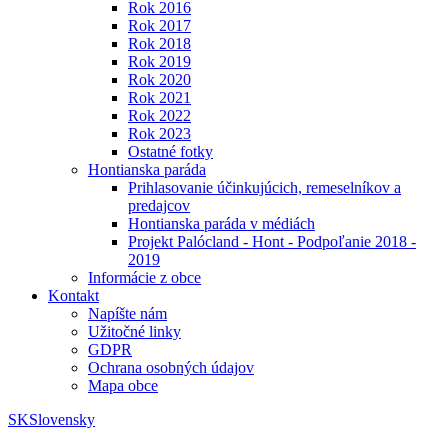
Rok 2016
Rok 2017
Rok 2018
Rok 2019
Rok 2020
Rok 2021
Rok 2022
Rok 2023
Ostatné fotky
Hontianska paráda
Prihlasovanie účinkujúcich, remeselníkov a
predajcov
Hontianska paráda v médiách
Projekt Palócland - Hont - Podpoľanie 2018 -
2019
Informácie z obce
Kontakt
Napíšte nám
Užitočné linky
GDPR
Ochrana osobných údajov
Mapa obce
SK
Slovensky