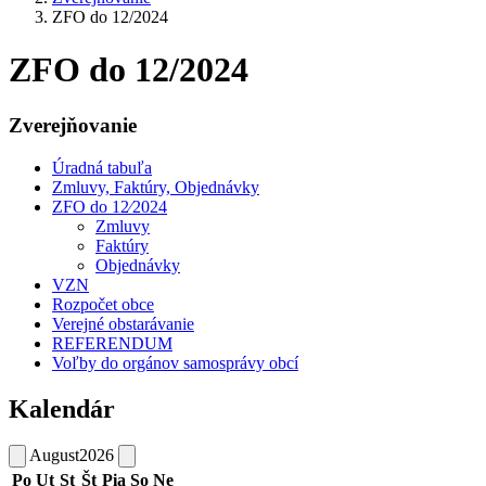
ZFO do 12/2024
ZFO do 12/2024
Zverejňovanie
Úradná tabuľa
Zmluvy, Faktúry, Objednávky
ZFO do 12⁄2024
Zmluvy
Faktúry
Objednávky
VZN
Rozpočet obce
Verejné obstarávanie
REFERENDUM
Voľby do orgánov samosprávy obcí
Kalendár
August
2026
Po
Ut
St
Št
Pia
So
Ne