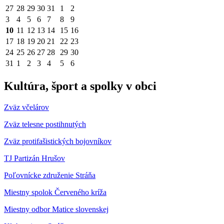
27
28
29
30
31
1
2
3
4
5
6
7
8
9
10
11
12
13
14
15
16
17
18
19
20
21
22
23
24
25
26
27
28
29
30
31
1
2
3
4
5
6
Kultúra, šport a spolky v obci
Zväz včelárov
Zväz telesne postihnutých
Zväz protifašistických bojovníkov
TJ Partizán Hrušov
Poľovnícke združenie Stráňa
Miestny spolok Červeného kríža
Miestny odbor Matice slovenskej