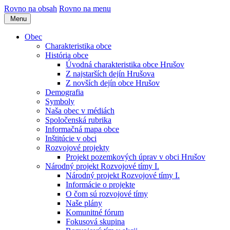
Rovno na obsah
Rovno na menu
Menu
Obec
Charakteristika obce
História obce
Úvodná charakteristika obce Hrušov
Z najstarších dejín Hrušova
Z novších dejín obce Hrušov
Demografia
Symboly
Naša obec v médiách
Spoločenská rubrika
Informačná mapa obce
Inštitúcie v obci
Rozvojové projekty
Projekt pozemkových úprav v obci Hrušov
Národný projekt Rozvojové tímy I.
Národný projekt Rozvojové tímy I.
Informácie o projekte
O čom sú rozvojové tímy
Naše plány
Komunitné fórum
Fokusová skupina