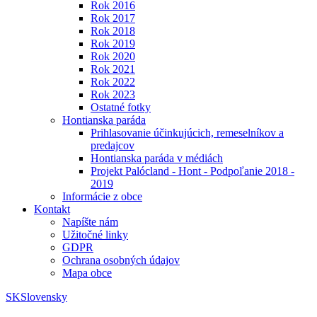
Rok 2016
Rok 2017
Rok 2018
Rok 2019
Rok 2020
Rok 2021
Rok 2022
Rok 2023
Ostatné fotky
Hontianska paráda
Prihlasovanie účinkujúcich, remeselníkov a
predajcov
Hontianska paráda v médiách
Projekt Palócland - Hont - Podpoľanie 2018 -
2019
Informácie z obce
Kontakt
Napíšte nám
Užitočné linky
GDPR
Ochrana osobných údajov
Mapa obce
SK
Slovensky