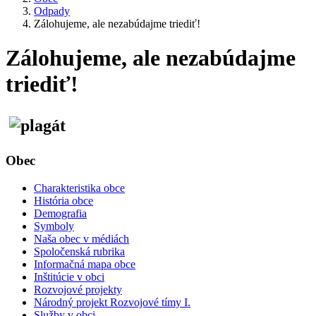
Odpady
Zálohujeme, ale nezabúdajme triediť!
Zálohujeme, ale nezabúdajme
triediť!
Obec
Charakteristika obce
História obce
Demografia
Symboly
Naša obec v médiách
Spoločenská rubrika
Informačná mapa obce
Inštitúcie v obci
Rozvojové projekty
Národný projekt Rozvojové tímy I.
Služby v obci