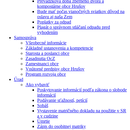
Prevádzková doba zberného dvora a
kompostárne obce Hrušov
Bude mať počas vianočných sviatkov dôvod na
oslavu aj naša Zem
Poplatky za odpad
Plagát o správnom stláčaní odpadu pred
vyhodením
Samospráva
Všeobecné informácie
Základné ustanovenia a kompetencie
Starosta a poslanci obce
Zasadnutia OcZ
Zamestnanci obce
Vnútorné predpisy obce Hrušov
Program rozvoja obce
Úrad
Ako vybaviť
Poskytovanie informácií podľa zákona o slobode
informácií
Podávanie sťažností, petícií
Sobáš
Vystavenie matričného dokladu na použitie v SR
a v cudzine
Úmrtie
Zápis do osobitnej matriky