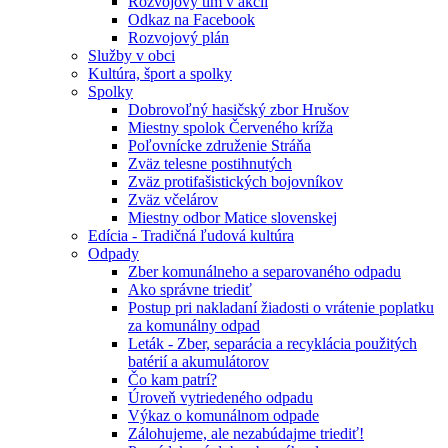
Rozvojový tím v akcii
Odkaz na Facebook
Rozvojový plán
Služby v obci
Kultúra, šport a spolky
Spolky
Dobrovoľný hasičský zbor Hrušov
Miestny spolok Červeného kríža
Poľovnícke združenie Stráňa
Zväz telesne postihnutých
Zväz protifašistických bojovníkov
Zväz včelárov
Miestny odbor Matice slovenskej
Edícia - Tradičná ľudová kultúra
Odpady
Zber komunálneho a separovaného odpadu
Ako správne triediť
Postup pri nakladaní žiadosti o vrátenie poplatku
za komunálny odpad
Leták - Zber, separácia a recyklácia použitých
batérií a akumulátorov
Čo kam patrí?
Úroveň vytriedeného odpadu
Výkaz o komunálnom odpade
Zálohujeme, ale nezabúdajme triediť!