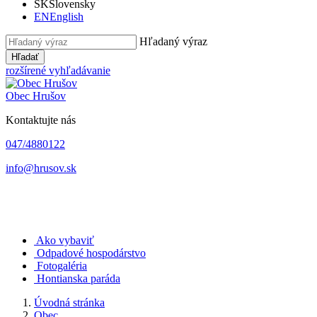
SK
Slovensky
EN
English
Hľadaný výraz
Hľadať
rozšírené vyhľadávanie
Obec
Hrušov
Kontaktujte nás
047/4880122
info@hrusov.sk
Ako vybaviť
Odpadové hospodárstvo
Fotogaléria
Hontianska paráda
Úvodná stránka
Obec