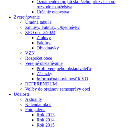
Oznámenie o prijatí skoršieho priezviska po
rozvode manželstva
Určenie otcovstva
Zverejňovanie
Úradná tabuľa
Zmluvy, Faktúry, Objednávky
ZFO do 12⁄2024
Zmluvy
Faktúry
Objednávky
VZN
Rozpočet obce
Verejné obstarávanie
Profil verejného obstarávateľa
Zákazky
Informačná povinnosť k VO
REFERENDUM
Voľby do orgánov samosprávy obcí
Udalosti
Aktuality
Kalendár akcií
Fotogaléria
Rok 2013
Rok 2014
Rok 2015