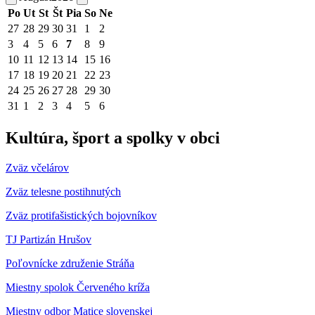
Po
Ut
St
Št
Pia
So
Ne
27
28
29
30
31
1
2
3
4
5
6
7
8
9
10
11
12
13
14
15
16
17
18
19
20
21
22
23
24
25
26
27
28
29
30
31
1
2
3
4
5
6
Kultúra, šport a spolky v obci
Zväz včelárov
Zväz telesne postihnutých
Zväz protifašistických bojovníkov
TJ Partizán Hrušov
Poľovnícke združenie Stráňa
Miestny spolok Červeného kríža
Miestny odbor Matice slovenskej