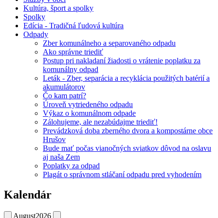
Kultúra, šport a spolky
Spolky
Edícia - Tradičná ľudová kultúra
Odpady
Zber komunálneho a separovaného odpadu
Ako správne triediť
Postup pri nakladaní žiadosti o vrátenie poplatku za
komunálny odpad
Leták - Zber, separácia a recyklácia použitých batérií a
akumulátorov
Čo kam patrí?
Úroveň vytriedeného odpadu
Výkaz o komunálnom odpade
Zálohujeme, ale nezabúdajme triediť!
Prevádzková doba zberného dvora a kompostárne obce
Hrušov
Bude mať počas vianočných sviatkov dôvod na oslavu
aj naša Zem
Poplatky za odpad
Plagát o správnom stláčaní odpadu pred vyhodením
Kalendár
August
2026