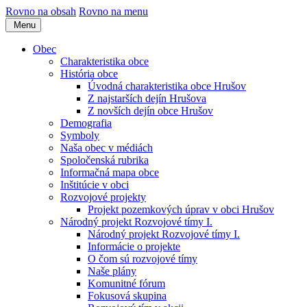
Rovno na obsah
Rovno na menu
Menu
Obec
Charakteristika obce
História obce
Úvodná charakteristika obce Hrušov
Z najstarších dejín Hrušova
Z novších dejín obce Hrušov
Demografia
Symboly
Naša obec v médiách
Spoločenská rubrika
Informačná mapa obce
Inštitúcie v obci
Rozvojové projekty
Projekt pozemkových úprav v obci Hrušov
Národný projekt Rozvojové tímy I.
Národný projekt Rozvojové tímy I.
Informácie o projekte
O čom sú rozvojové tímy
Naše plány
Komunitné fórum
Fokusová skupina