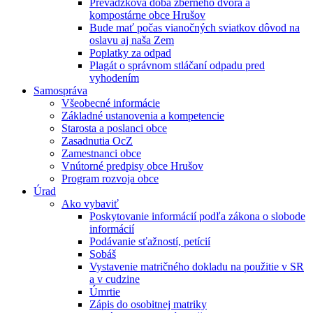
Prevádzková doba zberného dvora a
kompostárne obce Hrušov
Bude mať počas vianočných sviatkov dôvod na
oslavu aj naša Zem
Poplatky za odpad
Plagát o správnom stláčaní odpadu pred
vyhodením
Samospráva
Všeobecné informácie
Základné ustanovenia a kompetencie
Starosta a poslanci obce
Zasadnutia OcZ
Zamestnanci obce
Vnútorné predpisy obce Hrušov
Program rozvoja obce
Úrad
Ako vybaviť
Poskytovanie informácií podľa zákona o slobode
informácií
Podávanie sťažností, petícií
Sobáš
Vystavenie matričného dokladu na použitie v SR
a v cudzine
Úmrtie
Zápis do osobitnej matriky