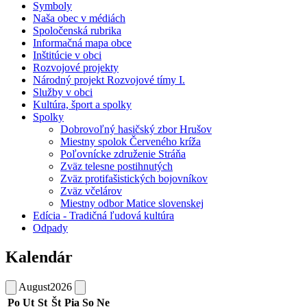
Symboly
Naša obec v médiách
Spoločenská rubrika
Informačná mapa obce
Inštitúcie v obci
Rozvojové projekty
Národný projekt Rozvojové tímy I.
Služby v obci
Kultúra, šport a spolky
Spolky
Dobrovoľný hasičský zbor Hrušov
Miestny spolok Červeného kríža
Poľovnícke združenie Stráňa
Zväz telesne postihnutých
Zväz protifašistických bojovníkov
Zväz včelárov
Miestny odbor Matice slovenskej
Edícia - Tradičná ľudová kultúra
Odpady
Kalendár
August
2026
Po
Ut
St
Št
Pia
So
Ne