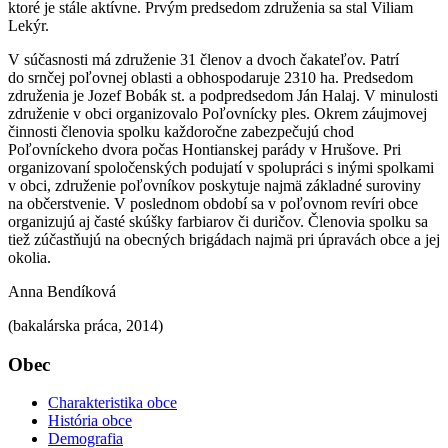
ktoré je stále aktívne. Prvým predsedom združenia sa stal Viliam
Lekýr.
V súčasnosti má združenie 31 členov a dvoch čakateľov. Patrí
do srnčej poľovnej oblasti a obhospodaruje 2310 ha. Predsedom
združenia je Jozef Bobák st. a podpredsedom Ján Halaj. V minulosti
združenie v obci organizovalo Poľovnícky ples. Okrem záujmovej
činnosti členovia spolku každoročne zabezpečujú chod
Poľovníckeho dvora počas Hontianskej parády v Hrušove. Pri
organizovaní spoločenských podujatí v spolupráci s inými spolkami
v obci, združenie poľovníkov poskytuje najmä základné suroviny
na občerstvenie. V poslednom období sa v poľovnom revíri obce
organizujú aj časté skúšky farbiarov či duričov. Členovia spolku sa
tiež zúčastňujú na obecných brigádach najmä pri úpravách obce a jej
okolia.
Anna Bendíková
(bakalárska práca, 2014)
Obec
Charakteristika obce
História obce
Demografia