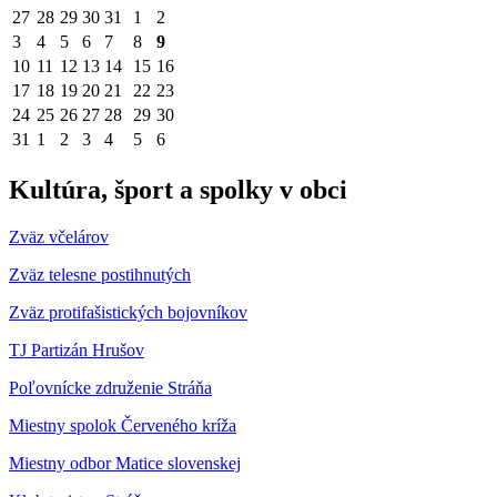
27
28
29
30
31
1
2
3
4
5
6
7
8
9
10
11
12
13
14
15
16
17
18
19
20
21
22
23
24
25
26
27
28
29
30
31
1
2
3
4
5
6
Kultúra, šport a spolky v obci
Zväz včelárov
Zväz telesne postihnutých
Zväz protifašistických bojovníkov
TJ Partizán Hrušov
Poľovnícke združenie Stráňa
Miestny spolok Červeného kríža
Miestny odbor Matice slovenskej