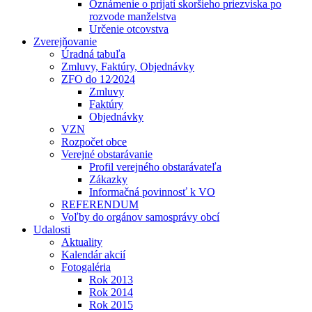
Oznámenie o prijatí skoršieho priezviska po
rozvode manželstva
Určenie otcovstva
Zverejňovanie
Úradná tabuľa
Zmluvy, Faktúry, Objednávky
ZFO do 12⁄2024
Zmluvy
Faktúry
Objednávky
VZN
Rozpočet obce
Verejné obstarávanie
Profil verejného obstarávateľa
Zákazky
Informačná povinnosť k VO
REFERENDUM
Voľby do orgánov samosprávy obcí
Udalosti
Aktuality
Kalendár akcií
Fotogaléria
Rok 2013
Rok 2014
Rok 2015