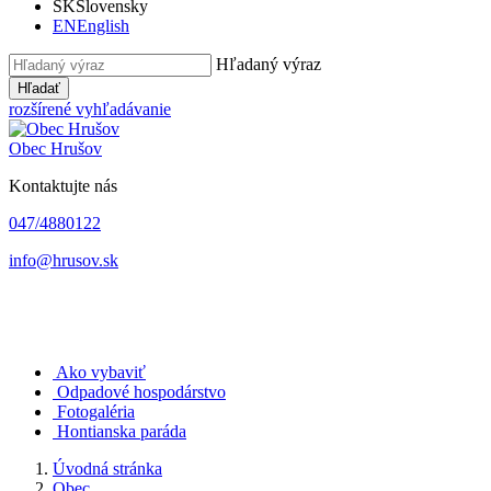
SK
Slovensky
EN
English
Hľadaný výraz
Hľadať
rozšírené vyhľadávanie
Obec
Hrušov
Kontaktujte nás
047/4880122
info@hrusov.sk
Ako vybaviť
Odpadové hospodárstvo
Fotogaléria
Hontianska paráda
Úvodná stránka
Obec