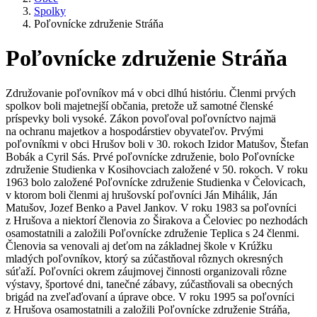
Spolky
Poľovnícke združenie Stráňa
Poľovnícke združenie Stráňa
Združovanie poľovníkov má v obci dlhú históriu. Členmi prvých
spolkov boli majetnejší občania, pretože už samotné členské
príspevky boli vysoké. Zákon povoľoval poľovníctvo najmä
na ochranu majetkov a hospodárstiev obyvateľov. Prvými
poľovníkmi v obci Hrušov boli v 30. rokoch Izidor Matušov, Štefan
Bobák a Cyril Sás. Prvé poľovnícke združenie, bolo Poľovnícke
združenie Studienka v Kosihovciach založené v 50. rokoch. V roku
1963 bolo založené Poľovnícke združenie Studienka v Čelovicach,
v ktorom boli členmi aj hrušovskí poľovníci Ján Mihálik, Ján
Matušov, Jozef Benko a Pavel Jankov. V roku 1983 sa poľovníci
z Hrušova a niektorí členovia zo Širakova a Čeloviec po nezhodách
osamostatnili a založili Poľovnícke združenie Teplica s 24 členmi.
Členovia sa venovali aj deťom na základnej škole v Krúžku
mladých poľovníkov, ktorý sa zúčastňoval rôznych okresných
súťaží. Poľovníci okrem záujmovej činnosti organizovali rôzne
výstavy, športové dni, tanečné zábavy, zúčastňovali sa obecných
brigád na zveľaďovaní a úprave obce. V roku 1995 sa poľovníci
z Hrušova osamostatnili a založili Poľovnícke združenie Stráňa,