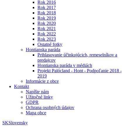
Rok 2016
Rok 2017
Rok 2018
Rok 2019
Rok 2020
Rok 2021
Rok 2022
Rok 2023
Ostatné fotky
Hontianska paráda
Prihlasovanie účinkujúcich, remeselníkov a
predajcov
Hontianska paráda v médiách
Projekt Palócland - Hont - Podpoľanie 2018 -
2019
Informácie z obce
Kontakt
Napíšte nám
Užitočné linky
GDPR
Ochrana osobných údajov
Mapa obce
SK
Slovensky