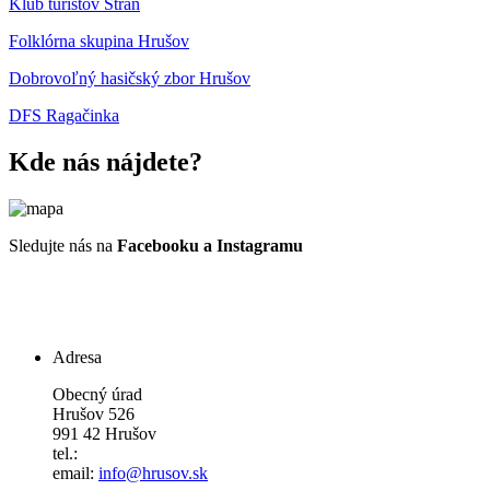
Klub turistov Stráň
Folklórna skupina Hrušov
Dobrovoľný hasičský zbor Hrušov
DFS Ragačinka
Kde nás nájdete?
Sledujte nás na
Facebooku a Instagramu
Adresa
Obecný úrad
Hrušov 526
991 42 Hrušov
tel.:
email:
info@hrusov.sk