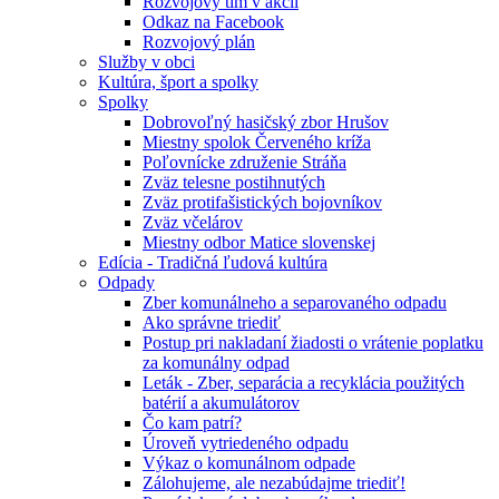
Rozvojový tím v akcii
Odkaz na Facebook
Rozvojový plán
Služby v obci
Kultúra, šport a spolky
Spolky
Dobrovoľný hasičský zbor Hrušov
Miestny spolok Červeného kríža
Poľovnícke združenie Stráňa
Zväz telesne postihnutých
Zväz protifašistických bojovníkov
Zväz včelárov
Miestny odbor Matice slovenskej
Edícia - Tradičná ľudová kultúra
Odpady
Zber komunálneho a separovaného odpadu
Ako správne triediť
Postup pri nakladaní žiadosti o vrátenie poplatku
za komunálny odpad
Leták - Zber, separácia a recyklácia použitých
batérií a akumulátorov
Čo kam patrí?
Úroveň vytriedeného odpadu
Výkaz o komunálnom odpade
Zálohujeme, ale nezabúdajme triediť!