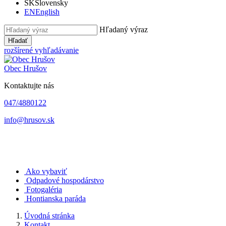
SK
Slovensky
EN
English
Hľadaný výraz
Hľadať
rozšírené vyhľadávanie
Obec
Hrušov
Kontaktujte nás
047/4880122
info@hrusov.sk
Ako vybaviť
Odpadové hospodárstvo
Fotogaléria
Hontianska paráda
Úvodná stránka
Kontakt