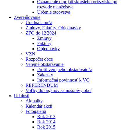
Oznámenie o prijatí skoršieho priezviska po
rozvode manželstva
Určenie otcovstva
Zverejňovanie
Úradná tabuľa
Zmluvy, Faktúry, Objednávky
ZFO do 12⁄2024
Zmluvy
Faktúry
Objednávky
VZN
Rozpočet obce
Verejné obstarávanie
Profil verejného obstarávateľa
Zákazky
Informačná povinnosť k VO
REFERENDUM
Voľby do orgánov samosprávy obcí
Udalosti
Aktuality
Kalendár akcií
Fotogaléria
Rok 2013
Rok 2014
Rok 2015