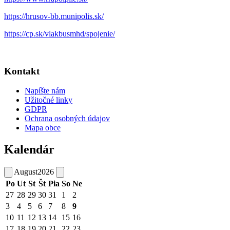
https://hrusov-bb.munipolis.sk/
https://cp.sk/vlakbusmhd/spojenie/
Kontakt
Napíšte nám
Užitočné linky
GDPR
Ochrana osobných údajov
Mapa obce
Kalendár
August
2026
Po
Ut
St
Št
Pia
So
Ne
27
28
29
30
31
1
2
3
4
5
6
7
8
9
10
11
12
13
14
15
16
17
18
19
20
21
22
23