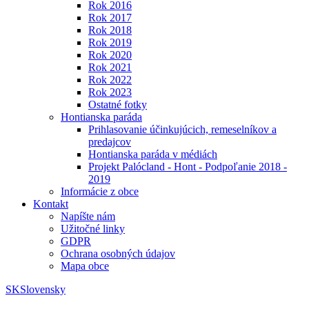
Rok 2016
Rok 2017
Rok 2018
Rok 2019
Rok 2020
Rok 2021
Rok 2022
Rok 2023
Ostatné fotky
Hontianska paráda
Prihlasovanie účinkujúcich, remeselníkov a
predajcov
Hontianska paráda v médiách
Projekt Palócland - Hont - Podpoľanie 2018 -
2019
Informácie z obce
Kontakt
Napíšte nám
Užitočné linky
GDPR
Ochrana osobných údajov
Mapa obce
SK
Slovensky