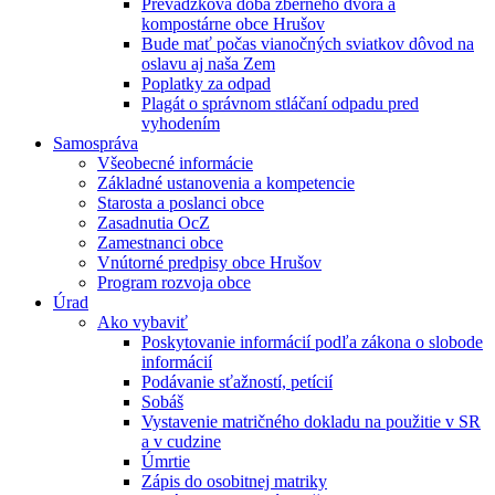
Prevádzková doba zberného dvora a
kompostárne obce Hrušov
Bude mať počas vianočných sviatkov dôvod na
oslavu aj naša Zem
Poplatky za odpad
Plagát o správnom stláčaní odpadu pred
vyhodením
Samospráva
Všeobecné informácie
Základné ustanovenia a kompetencie
Starosta a poslanci obce
Zasadnutia OcZ
Zamestnanci obce
Vnútorné predpisy obce Hrušov
Program rozvoja obce
Úrad
Ako vybaviť
Poskytovanie informácií podľa zákona o slobode
informácií
Podávanie sťažností, petícií
Sobáš
Vystavenie matričného dokladu na použitie v SR
a v cudzine
Úmrtie
Zápis do osobitnej matriky