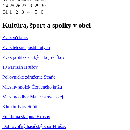
24
25
26
27
28
29
30
31
1
2
3
4
5
6
Kultúra, šport a spolky v obci
Zväz včelárov
Zväz telesne postihnutých
Zväz protifašistických bojovníkov
TJ Partizán Hrušov
Poľovnícke združenie Stráňa
Miestny spolok Červeného kríža
Miestny odbor Matice slovenskej
Klub turistov Stráň
Folklórna skupina Hrušov
Dobrovoľný hasičský zbor Hrušov