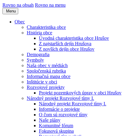
Rovno na obsah
Rovno na menu
Menu
Obec
Charakteristika obce
História obce
Úvodná charakteristika obce Hrušov
Z najstarších dejín Hrušova
Z novších dejín obce Hrušov
Demografia
Symboly
Naša obec v médiách
Spoločenská rubrika
Informačná mapa obce
Inštitúcie v obci
Rozvojové projekty
Projekt pozemkových úprav v obci Hrušov
Národný projekt Rozvojové tímy I.
Národný projekt Rozvojové tímy I.
Informácie o projekte
O čom sú rozvojové tímy
Naše plány
Komunitné fórum
Fokusová skupina