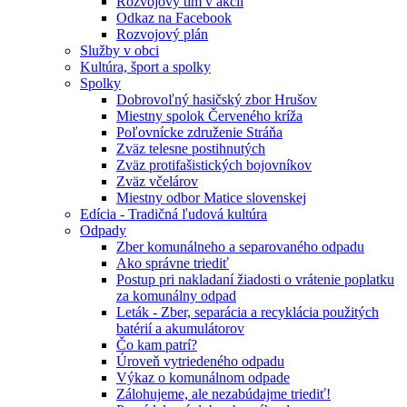
Rozvojový tím v akcii
Odkaz na Facebook
Rozvojový plán
Služby v obci
Kultúra, šport a spolky
Spolky
Dobrovoľný hasičský zbor Hrušov
Miestny spolok Červeného kríža
Poľovnícke združenie Stráňa
Zväz telesne postihnutých
Zväz protifašistických bojovníkov
Zväz včelárov
Miestny odbor Matice slovenskej
Edícia - Tradičná ľudová kultúra
Odpady
Zber komunálneho a separovaného odpadu
Ako správne triediť
Postup pri nakladaní žiadosti o vrátenie poplatku
za komunálny odpad
Leták - Zber, separácia a recyklácia použitých
batérií a akumulátorov
Čo kam patrí?
Úroveň vytriedeného odpadu
Výkaz o komunálnom odpade
Zálohujeme, ale nezabúdajme triediť!