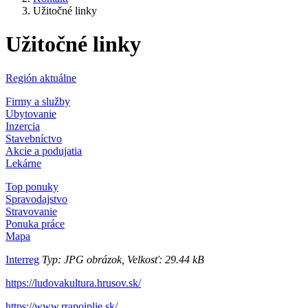
Užitočné linky
Užitočné linky
Región aktuálne
Firmy a služby
Ubytovanie
Inzercia
Stavebníctvo
Akcie a podujatia
Lekárne
Top ponuky
Spravodajstvo
Stravovanie
Ponuka práce
Mapa
Interreg
Typ: JPG obrázok, Velkosť: 29.44 kB
https://ludovakultura.hrusov.sk/
https://www.rrapoiplie.sk/