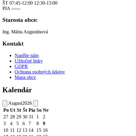
ŠT 07:45-12:00 12:30-15:00
PIA ------
Starosta obce:
Ing. Mária Augustínová
Kontakt
Napíšte nám
Užitočné linky
GDPR
Ochrana osobných údajov
Mapa obce
Kalendár
August
2026
Po
Ut
St
Št
Pia
So
Ne
27
28
29
30
31
1
2
3
4
5
6
7
8
9
10
11
12
13
14
15
16