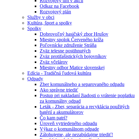
Rozvojový tím v akcii
Odkaz na Facebook
Rozvojový plán
Služby v obci
Kultúra, šport a spolky
Spolky
Dobrovoľný hasičský zbor Hrušov
Miestny spolok Červeného kríža
Poľovnícke združenie Stráňa
Zväz telesne postihnutých
Zväz protifašistických bojovníkov
Zväz včelárov
Miestny odbor Matice slovenskej
Edícia - Tradičná ľudová kultúra
Odpady
Zber komunálneho a separovaného odpadu
Ako správne triediť
Postup pri nakladaní žiadosti o vrátenie poplatku
za komunálny odpad
Leták - Zber, separácia a recyklácia použitých
batérií a akumulátorov
Čo kam patrí?
Úroveň vytriedeného odpadu
Výkaz o komunálnom odpade
Zálohujeme, ale nezabúdajme triediť!