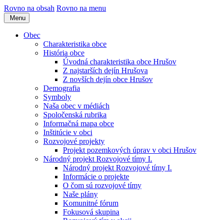
Rovno na obsah
Rovno na menu
Menu
Obec
Charakteristika obce
História obce
Úvodná charakteristika obce Hrušov
Z najstarších dejín Hrušova
Z novších dejín obce Hrušov
Demografia
Symboly
Naša obec v médiách
Spoločenská rubrika
Informačná mapa obce
Inštitúcie v obci
Rozvojové projekty
Projekt pozemkových úprav v obci Hrušov
Národný projekt Rozvojové tímy I.
Národný projekt Rozvojové tímy I.
Informácie o projekte
O čom sú rozvojové tímy
Naše plány
Komunitné fórum
Fokusová skupina