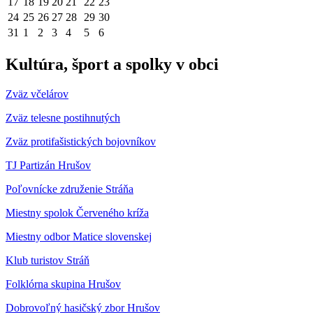
17
18
19
20
21
22
23
24
25
26
27
28
29
30
31
1
2
3
4
5
6
Kultúra, šport a spolky v obci
Zväz včelárov
Zväz telesne postihnutých
Zväz protifašistických bojovníkov
TJ Partizán Hrušov
Poľovnícke združenie Stráňa
Miestny spolok Červeného kríža
Miestny odbor Matice slovenskej
Klub turistov Stráň
Folklórna skupina Hrušov
Dobrovoľný hasičský zbor Hrušov