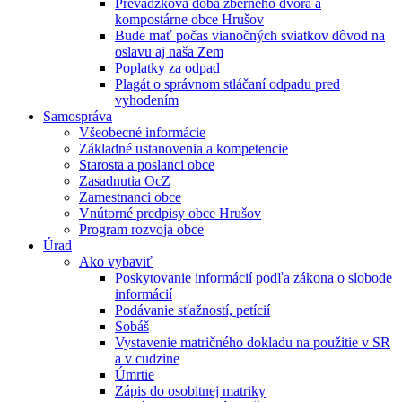
Prevádzková doba zberného dvora a
kompostárne obce Hrušov
Bude mať počas vianočných sviatkov dôvod na
oslavu aj naša Zem
Poplatky za odpad
Plagát o správnom stláčaní odpadu pred
vyhodením
Samospráva
Všeobecné informácie
Základné ustanovenia a kompetencie
Starosta a poslanci obce
Zasadnutia OcZ
Zamestnanci obce
Vnútorné predpisy obce Hrušov
Program rozvoja obce
Úrad
Ako vybaviť
Poskytovanie informácií podľa zákona o slobode
informácií
Podávanie sťažností, petícií
Sobáš
Vystavenie matričného dokladu na použitie v SR
a v cudzine
Úmrtie
Zápis do osobitnej matriky