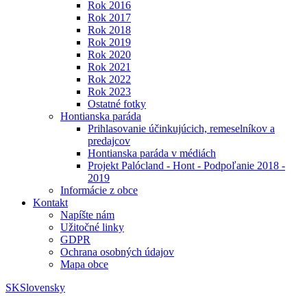
Rok 2016
Rok 2017
Rok 2018
Rok 2019
Rok 2020
Rok 2021
Rok 2022
Rok 2023
Ostatné fotky
Hontianska paráda
Prihlasovanie účinkujúcich, remeselníkov a
predajcov
Hontianska paráda v médiách
Projekt Palócland - Hont - Podpoľanie 2018 -
2019
Informácie z obce
Kontakt
Napíšte nám
Užitočné linky
GDPR
Ochrana osobných údajov
Mapa obce
SK
Slovensky