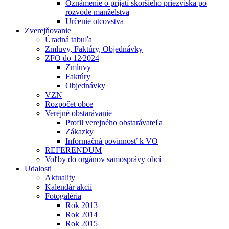
Oznámenie o prijatí skoršieho priezviska po
rozvode manželstva
Určenie otcovstva
Zverejňovanie
Úradná tabuľa
Zmluvy, Faktúry, Objednávky
ZFO do 12⁄2024
Zmluvy
Faktúry
Objednávky
VZN
Rozpočet obce
Verejné obstarávanie
Profil verejného obstarávateľa
Zákazky
Informačná povinnosť k VO
REFERENDUM
Voľby do orgánov samosprávy obcí
Udalosti
Aktuality
Kalendár akcií
Fotogaléria
Rok 2013
Rok 2014
Rok 2015