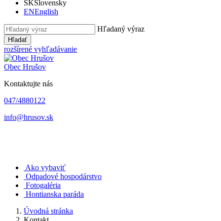
SK
Slovensky
EN
English
Hľadaný výraz
Hľadať
rozšírené vyhľadávanie
Obec
Hrušov
Kontaktujte nás
047/4880122
info@hrusov.sk
Ako vybaviť
Odpadové hospodárstvo
Fotogaléria
Hontianska paráda
Úvodná stránka
Kontakt