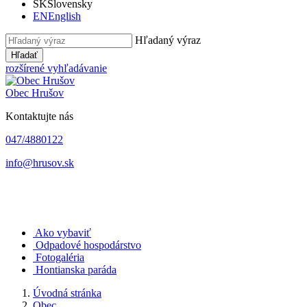
SK
Slovensky
EN
English
Hľadaný výraz
Hľadať
rozšírené vyhľadávanie
Obec
Hrušov
Kontaktujte nás
047/4880122
info@hrusov.sk
Ako vybaviť
Odpadové hospodárstvo
Fotogaléria
Hontianska paráda
Úvodná stránka
Obec