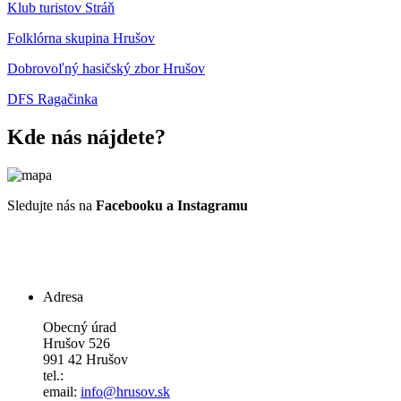
Klub turistov Stráň
Folklórna skupina Hrušov
Dobrovoľný hasičský zbor Hrušov
DFS Ragačinka
Kde nás nájdete?
Sledujte nás na
Facebooku a Instagramu
Adresa
Obecný úrad
Hrušov 526
991 42 Hrušov
tel.:
email:
info@hrusov.sk