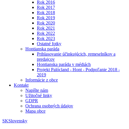
Rok 2016
Rok 2017
Rok 2018
Rok 2019
Rok 2020
Rok 2021
Rok 2022
Rok 2023
Ostatné fotky
Hontianska paráda
Prihlasovanie účinkujúcich, remeselníkov a
predajcov
Hontianska paráda v médiách
Projekt Palócland - Hont - Podpoľanie 2018 -
2019
Informácie z obce
Kontakt
Napíšte nám
Užitočné linky
GDPR
Ochrana osobných údajov
Mapa obce
SK
Slovensky