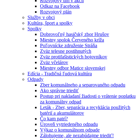
Rozvojový tím v akcii
Odkaz na Facebook
Rozvojový plán
Služby v obci
Kultúra, šport a spolky
Spolky
Dobrovoľný hasičský zbor Hrušov
Miestny spolok Červeného kríža
Poľovnícke združenie Stráňa
Zväz telesne postihnutých
Zväz protifašistických bojovníkov
Zväz včelárov
Miestny odbor Matice slovenskej
Edícia - Tradičná ľudová kultúra
Odpady
Zber komunálneho a separovaného odpadu
Ako správne triediť
Postup pri nakladaní žiadosti o vrátenie poplatku
za komunálny odpad
Leták - Zber, separácia a recyklácia použitých
batérií a akumulátorov
Čo kam patrí?
Úroveň vytriedeného odpadu
Výkaz o komunálnom odpade
Zálohujeme, ale nezabúdajme triediť!