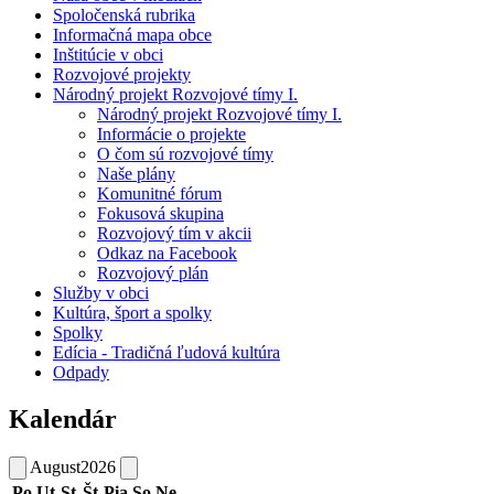
Spoločenská rubrika
Informačná mapa obce
Inštitúcie v obci
Rozvojové projekty
Národný projekt Rozvojové tímy I.
Národný projekt Rozvojové tímy I.
Informácie o projekte
O čom sú rozvojové tímy
Naše plány
Komunitné fórum
Fokusová skupina
Rozvojový tím v akcii
Odkaz na Facebook
Rozvojový plán
Služby v obci
Kultúra, šport a spolky
Spolky
Edícia - Tradičná ľudová kultúra
Odpady
Kalendár
August
2026
Po
Ut
St
Št
Pia
So
Ne