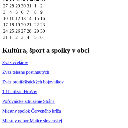
27
28
29
30
31
1
2
3
4
5
6
7
8
9
10
11
12
13
14
15
16
17
18
19
20
21
22
23
24
25
26
27
28
29
30
31
1
2
3
4
5
6
Kultúra, šport a spolky v obci
Zväz včelárov
Zväz telesne postihnutých
Zväz protifašistických bojovníkov
TJ Partizán Hrušov
Poľovnícke združenie Stráňa
Miestny spolok Červeného kríža
Miestny odbor Matice slovenskej