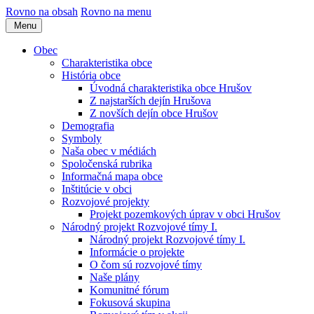
Rovno na obsah
Rovno na menu
Menu
Obec
Charakteristika obce
História obce
Úvodná charakteristika obce Hrušov
Z najstarších dejín Hrušova
Z novších dejín obce Hrušov
Demografia
Symboly
Naša obec v médiách
Spoločenská rubrika
Informačná mapa obce
Inštitúcie v obci
Rozvojové projekty
Projekt pozemkových úprav v obci Hrušov
Národný projekt Rozvojové tímy I.
Národný projekt Rozvojové tímy I.
Informácie o projekte
O čom sú rozvojové tímy
Naše plány
Komunitné fórum
Fokusová skupina