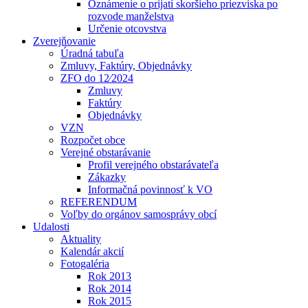
Oznámenie o prijatí skoršieho priezviska po
rozvode manželstva
Určenie otcovstva
Zverejňovanie
Úradná tabuľa
Zmluvy, Faktúry, Objednávky
ZFO do 12⁄2024
Zmluvy
Faktúry
Objednávky
VZN
Rozpočet obce
Verejné obstarávanie
Profil verejného obstarávateľa
Zákazky
Informačná povinnosť k VO
REFERENDUM
Voľby do orgánov samosprávy obcí
Udalosti
Aktuality
Kalendár akcií
Fotogaléria
Rok 2013
Rok 2014
Rok 2015