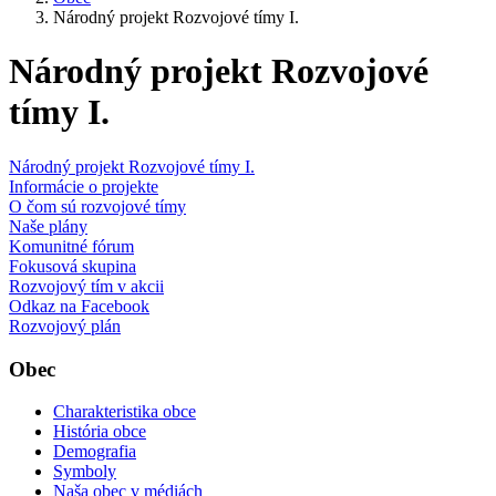
Národný projekt Rozvojové tímy I.
Národný projekt Rozvojové
tímy I.
Národný projekt Rozvojové tímy I.
Informácie o projekte
O čom sú rozvojové tímy
Naše plány
Komunitné fórum
Fokusová skupina
Rozvojový tím v akcii
Odkaz na Facebook
Rozvojový plán
Obec
Charakteristika obce
História obce
Demografia
Symboly
Naša obec v médiách