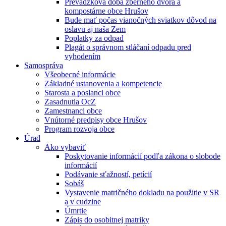
Prevádzková doba zberného dvora a
kompostárne obce Hrušov
Bude mať počas vianočných sviatkov dôvod na
oslavu aj naša Zem
Poplatky za odpad
Plagát o správnom stláčaní odpadu pred
vyhodením
Samospráva
Všeobecné informácie
Základné ustanovenia a kompetencie
Starosta a poslanci obce
Zasadnutia OcZ
Zamestnanci obce
Vnútorné predpisy obce Hrušov
Program rozvoja obce
Úrad
Ako vybaviť
Poskytovanie informácií podľa zákona o slobode
informácií
Podávanie sťažností, petícií
Sobáš
Vystavenie matričného dokladu na použitie v SR
a v cudzine
Úmrtie
Zápis do osobitnej matriky