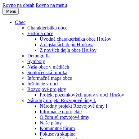
Rovno na obsah
Rovno na menu
Menu
Obec
Charakteristika obce
História obce
Úvodná charakteristika obce Hrušov
Z najstarších dejín Hrušova
Z novších dejín obce Hrušov
Demografia
Symboly
Naša obec v médiách
Spoločenská rubrika
Informačná mapa obce
Inštitúcie v obci
Rozvojové projekty
Projekt pozemkových úprav v obci Hrušov
Národný projekt Rozvojové tímy I.
Národný projekt Rozvojové tímy I.
Informácie o projekte
O čom sú rozvojové tímy
Naše plány
Komunitné fórum
Fokusová skupina