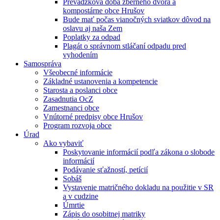
Prevádzková doba zberného dvora a
kompostárne obce Hrušov
Bude mať počas vianočných sviatkov dôvod na
oslavu aj naša Zem
Poplatky za odpad
Plagát o správnom stláčaní odpadu pred
vyhodením
Samospráva
Všeobecné informácie
Základné ustanovenia a kompetencie
Starosta a poslanci obce
Zasadnutia OcZ
Zamestnanci obce
Vnútorné predpisy obce Hrušov
Program rozvoja obce
Úrad
Ako vybaviť
Poskytovanie informácií podľa zákona o slobode
informácií
Podávanie sťažností, petícií
Sobáš
Vystavenie matričného dokladu na použitie v SR
a v cudzine
Úmrtie
Zápis do osobitnej matriky