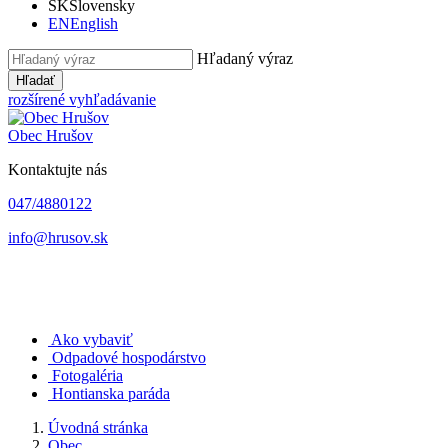
SK
Slovensky
EN
English
Hľadaný výraz
Hľadať
rozšírené vyhľadávanie
Obec
Hrušov
Kontaktujte nás
047/4880122
info@hrusov.sk
Ako vybaviť
Odpadové hospodárstvo
Fotogaléria
Hontianska paráda
Úvodná stránka
Obec