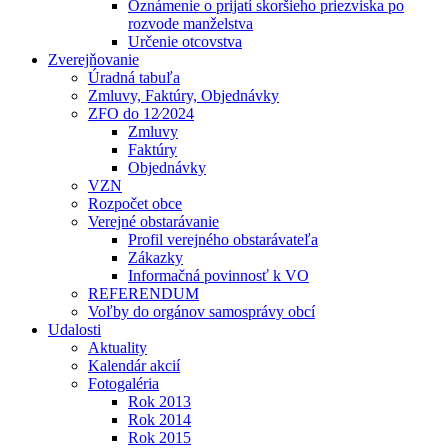
Oznámenie o prijatí skoršieho priezviska po
rozvode manželstva
Určenie otcovstva
Zverejňovanie
Úradná tabuľa
Zmluvy, Faktúry, Objednávky
ZFO do 12⁄2024
Zmluvy
Faktúry
Objednávky
VZN
Rozpočet obce
Verejné obstarávanie
Profil verejného obstarávateľa
Zákazky
Informačná povinnosť k VO
REFERENDUM
Voľby do orgánov samosprávy obcí
Udalosti
Aktuality
Kalendár akcií
Fotogaléria
Rok 2013
Rok 2014
Rok 2015