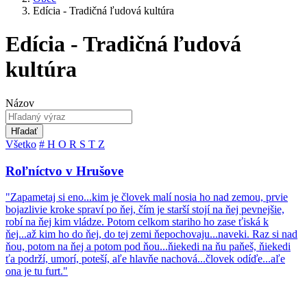
Edícia - Tradičná ľudová kultúra
Edícia - Tradičná ľudová
kultúra
Názov
Hľadať
Všetko
#
H
O
R
S
T
Z
Roľníctvo v Hrušove
"Zapametaj si eno...kim je človek malí nosia ho nad zemou, prvie
bojazlivie kroke spraví po ňej, čím je starší stojí na ňej pevnejšie,
robí na ňej kim vládze. Potom celkom stariho ho zase ťiská k
ňej...až kim ho do ňej, do tej zemi ňepochovaju...naveki. Raz si nad
ňou, potom na ňej a potom pod ňou...ňiekedi na ňu paňeš, ňiekedi
ťa podrží, umorí, poteší, aľe hlavňe nachová...človek odíďe...aľe
ona je tu furt."