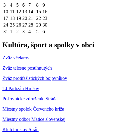
3
4
5
6
7
8
9
10
11
12
13
14
15
16
17
18
19
20
21
22
23
24
25
26
27
28
29
30
31
1
2
3
4
5
6
Kultúra, šport a spolky v obci
Zväz včelárov
Zväz telesne postihnutých
Zväz protifašistických bojovníkov
TJ Partizán Hrušov
Poľovnícke združenie Stráňa
Miestny spolok Červeného kríža
Miestny odbor Matice slovenskej
Klub turistov Stráň