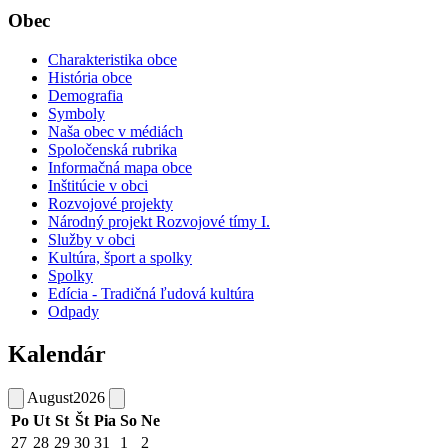
Obec
Charakteristika obce
História obce
Demografia
Symboly
Naša obec v médiách
Spoločenská rubrika
Informačná mapa obce
Inštitúcie v obci
Rozvojové projekty
Národný projekt Rozvojové tímy I.
Služby v obci
Kultúra, šport a spolky
Spolky
Edícia - Tradičná ľudová kultúra
Odpady
Kalendár
August
2026
Po
Ut
St
Št
Pia
So
Ne
27
28
29
30
31
1
2