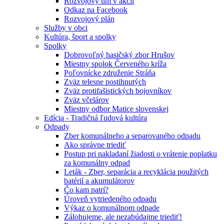
Rozvojový tím v akcii
Odkaz na Facebook
Rozvojový plán
Služby v obci
Kultúra, šport a spolky
Spolky
Dobrovoľný hasičský zbor Hrušov
Miestny spolok Červeného kríža
Poľovnícke združenie Stráňa
Zväz telesne postihnutých
Zväz protifašistických bojovníkov
Zväz včelárov
Miestny odbor Matice slovenskej
Edícia - Tradičná ľudová kultúra
Odpady
Zber komunálneho a separovaného odpadu
Ako správne triediť
Postup pri nakladaní žiadosti o vrátenie poplatku
za komunálny odpad
Leták - Zber, separácia a recyklácia použitých
batérií a akumulátorov
Čo kam patrí?
Úroveň vytriedeného odpadu
Výkaz o komunálnom odpade
Zálohujeme, ale nezabúdajme triediť!