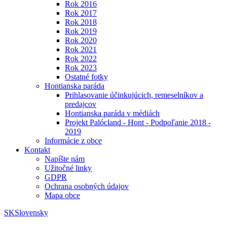
Rok 2016
Rok 2017
Rok 2018
Rok 2019
Rok 2020
Rok 2021
Rok 2022
Rok 2023
Ostatné fotky
Hontianska paráda
Prihlasovanie účinkujúcich, remeselníkov a
predajcov
Hontianska paráda v médiách
Projekt Palócland - Hont - Podpoľanie 2018 -
2019
Informácie z obce
Kontakt
Napíšte nám
Užitočné linky
GDPR
Ochrana osobných údajov
Mapa obce
SK
Slovensky