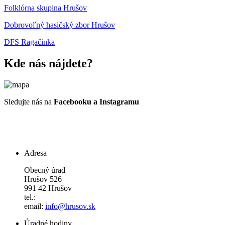
Folklórna skupina Hrušov
Dobrovoľný hasičský zbor Hrušov
DFS Ragačinka
Kde nás nájdete?
Sledujte nás na
Facebooku a Instagramu
Adresa
Obecný úrad
Hrušov 526
991 42 Hrušov
tel.:
email:
info@hrusov.sk
Úradné hodiny