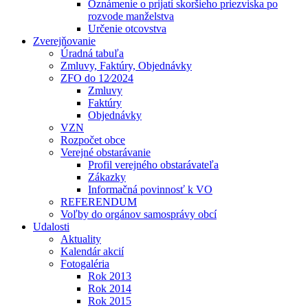
Oznámenie o prijatí skoršieho priezviska po
rozvode manželstva
Určenie otcovstva
Zverejňovanie
Úradná tabuľa
Zmluvy, Faktúry, Objednávky
ZFO do 12⁄2024
Zmluvy
Faktúry
Objednávky
VZN
Rozpočet obce
Verejné obstarávanie
Profil verejného obstarávateľa
Zákazky
Informačná povinnosť k VO
REFERENDUM
Voľby do orgánov samosprávy obcí
Udalosti
Aktuality
Kalendár akcií
Fotogaléria
Rok 2013
Rok 2014
Rok 2015