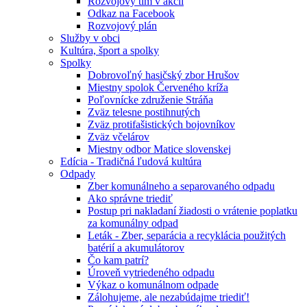
Rozvojový tím v akcii
Odkaz na Facebook
Rozvojový plán
Služby v obci
Kultúra, šport a spolky
Spolky
Dobrovoľný hasičský zbor Hrušov
Miestny spolok Červeného kríža
Poľovnícke združenie Stráňa
Zväz telesne postihnutých
Zväz protifašistických bojovníkov
Zväz včelárov
Miestny odbor Matice slovenskej
Edícia - Tradičná ľudová kultúra
Odpady
Zber komunálneho a separovaného odpadu
Ako správne triediť
Postup pri nakladaní žiadosti o vrátenie poplatku
za komunálny odpad
Leták - Zber, separácia a recyklácia použitých
batérií a akumulátorov
Čo kam patrí?
Úroveň vytriedeného odpadu
Výkaz o komunálnom odpade
Zálohujeme, ale nezabúdajme triediť!