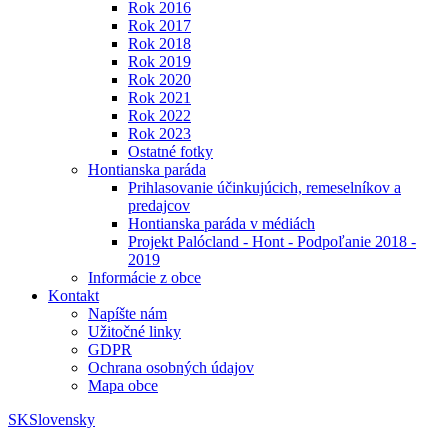
Rok 2016
Rok 2017
Rok 2018
Rok 2019
Rok 2020
Rok 2021
Rok 2022
Rok 2023
Ostatné fotky
Hontianska paráda
Prihlasovanie účinkujúcich, remeselníkov a
predajcov
Hontianska paráda v médiách
Projekt Palócland - Hont - Podpoľanie 2018 -
2019
Informácie z obce
Kontakt
Napíšte nám
Užitočné linky
GDPR
Ochrana osobných údajov
Mapa obce
SK
Slovensky