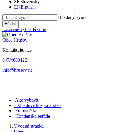
SK
Slovensky
EN
English
Hľadaný výraz
Hľadať
rozšírené vyhľadávanie
Obec
Hrušov
Kontaktujte nás
047/4880122
info@hrusov.sk
Ako vybaviť
Odpadové hospodárstvo
Fotogaléria
Hontianska paráda
Úvodná stránka
Obec