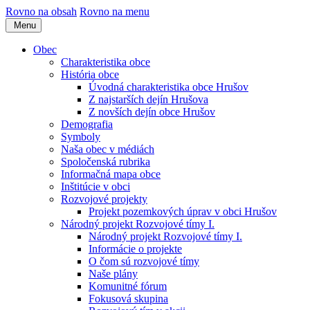
Rovno na obsah
Rovno na menu
Menu
Obec
Charakteristika obce
História obce
Úvodná charakteristika obce Hrušov
Z najstarších dejín Hrušova
Z novších dejín obce Hrušov
Demografia
Symboly
Naša obec v médiách
Spoločenská rubrika
Informačná mapa obce
Inštitúcie v obci
Rozvojové projekty
Projekt pozemkových úprav v obci Hrušov
Národný projekt Rozvojové tímy I.
Národný projekt Rozvojové tímy I.
Informácie o projekte
O čom sú rozvojové tímy
Naše plány
Komunitné fórum
Fokusová skupina