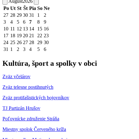
August
2026
Po
Ut
St
Št
Pia
So
Ne
27
28
29
30
31
1
2
3
4
5
6
7
8
9
10
11
12
13
14
15
16
17
18
19
20
21
22
23
24
25
26
27
28
29
30
31
1
2
3
4
5
6
Kultúra, šport a spolky v obci
Zväz včelárov
Zväz telesne postihnutých
Zväz protifašistických bojovníkov
TJ Partizán Hrušov
Poľovnícke združenie Stráňa
Miestny spolok Červeného kríža