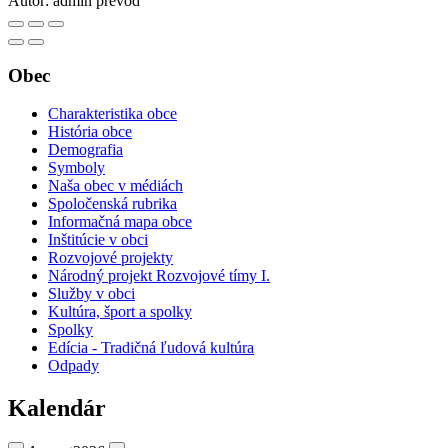
Autor:
admin prevod
Obec
Charakteristika obce
História obce
Demografia
Symboly
Naša obec v médiách
Spoločenská rubrika
Informačná mapa obce
Inštitúcie v obci
Rozvojové projekty
Národný projekt Rozvojové tímy I.
Služby v obci
Kultúra, šport a spolky
Spolky
Edícia - Tradičná ľudová kultúra
Odpady
Kalendár