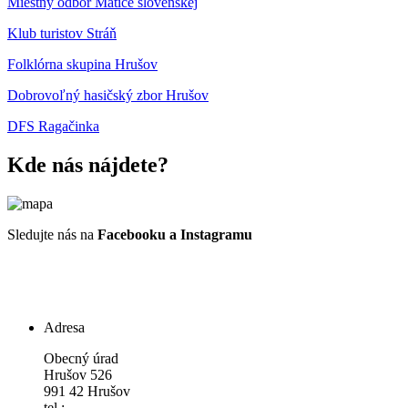
Miestny odbor Matice slovenskej
Klub turistov Stráň
Folklórna skupina Hrušov
Dobrovoľný hasičský zbor Hrušov
DFS Ragačinka
Kde nás nájdete?
Sledujte nás na
Facebooku a Instagramu
Adresa
Obecný úrad
Hrušov 526
991 42 Hrušov
tel.: