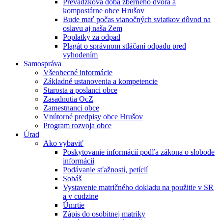
Prevádzková doba zberného dvora a
kompostárne obce Hrušov
Bude mať počas vianočných sviatkov dôvod na
oslavu aj naša Zem
Poplatky za odpad
Plagát o správnom stláčaní odpadu pred
vyhodením
Samospráva
Všeobecné informácie
Základné ustanovenia a kompetencie
Starosta a poslanci obce
Zasadnutia OcZ
Zamestnanci obce
Vnútorné predpisy obce Hrušov
Program rozvoja obce
Úrad
Ako vybaviť
Poskytovanie informácií podľa zákona o slobode
informácií
Podávanie sťažností, petícií
Sobáš
Vystavenie matričného dokladu na použitie v SR
a v cudzine
Úmrtie
Zápis do osobitnej matriky