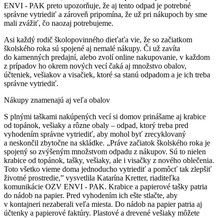
ENVI - PAK preto upozorňuje, že aj tento odpad je potrebné
správne vytriediť a zároveň pripomína, že už pri nákupoch by sme
mali zvážiť, čo naozaj potrebujeme.
Asi každý rodič školopovinného dieťaťa vie, že so začiatkom
školského roka sú spojené aj nemalé nákupy. Či už zavíta
do kamenných predajní, alebo zvolí online nakupovanie, v každom
z prípadov ho okrem nových vecí čaká aj množstvo obalov,
účteniek, vešiakov a visačiek, ktoré sa stanú odpadom a je ich treba
správne vytriediť.
Nákupy znamenajú aj veľa obalov
S plnými taškami nakúpených vecí si domov prinášame aj krabice
od topánok, vešiaky a rôzne obaly – odpad, ktorý treba pred
vyhodením správne vytriediť, aby mohol byť zrecyklovaný
a neskončil zbytočne na skládke. „Práve začiatok školského roka je
spojený so zvýšeným množstvom odpadu z nákupov. Sú to nielen
krabice od topánok, tašky, vešiaky, ale i visačky z nového oblečenia.
Toto všetko vieme doma jednoducho vytriediť a pomôcť tak zlepšiť
životné prostredie,” vysvetlila Katarína Kretter, riaditeľka
komunikácie OZV ENVI - PAK. Krabice a papierové tašky patria
do nádob na papier. Pred vyhodením ich ešte stlačte, aby
v kontajneri nezaberali veľa miesta. Do nádob na papier patria aj
účtenky a papierové faktúry. Plastové a drevené vešiaky môžete