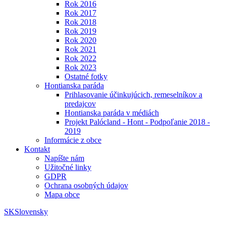
Rok 2016
Rok 2017
Rok 2018
Rok 2019
Rok 2020
Rok 2021
Rok 2022
Rok 2023
Ostatné fotky
Hontianska paráda
Prihlasovanie účinkujúcich, remeselníkov a
predajcov
Hontianska paráda v médiách
Projekt Palócland - Hont - Podpoľanie 2018 -
2019
Informácie z obce
Kontakt
Napíšte nám
Užitočné linky
GDPR
Ochrana osobných údajov
Mapa obce
SK
Slovensky