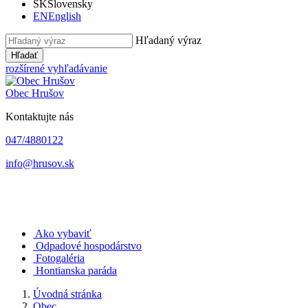
SK
Slovensky
EN
English
Hľadaný výraz
Hľadať
rozšírené vyhľadávanie
Obec
Hrušov
Kontaktujte nás
047/4880122
info@hrusov.sk
Ako vybaviť
Odpadové hospodárstvo
Fotogaléria
Hontianska paráda
Úvodná stránka
Obec