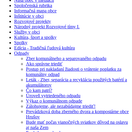
Naša obec v médiách
Spoločenská rubrika
Informačná mapa obce
Inštitúcie v obci
Rozvojové projekty
Národný projekt Rozvojové tímy I.
Služby v obci
Kultúra, šport a spolky
Spolky
Edícia - Tradičná ľudová kultúra
Odpady
Zber komunálneho a separovaného odpadu
Ako správne triediť
Postup pri nakladaní žiadosti o vrátenie poplatku za
komunálny odpad
Leták - Zber, separácia a recyklácia použitých batérií a
akumulátorov
Čo kam patrí?
Úroveň vytriedeného odpadu
Výkaz o komunálnom odpade
Zálohujeme, ale nezabúdajme triediť!
Prevádzková doba zberného dvora a kompostárne obce
Hrušov
Bude mať počas vianočných sviatkov dôvod na oslavu
aj naša Zem