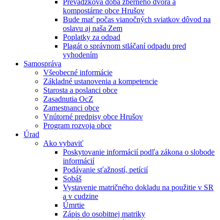
Prevádzková doba zberného dvora a
kompostárne obce Hrušov
Bude mať počas vianočných sviatkov dôvod na
oslavu aj naša Zem
Poplatky za odpad
Plagát o správnom stláčaní odpadu pred
vyhodením
Samospráva
Všeobecné informácie
Základné ustanovenia a kompetencie
Starosta a poslanci obce
Zasadnutia OcZ
Zamestnanci obce
Vnútorné predpisy obce Hrušov
Program rozvoja obce
Úrad
Ako vybaviť
Poskytovanie informácií podľa zákona o slobode
informácií
Podávanie sťažností, petícií
Sobáš
Vystavenie matričného dokladu na použitie v SR
a v cudzine
Úmrtie
Zápis do osobitnej matriky