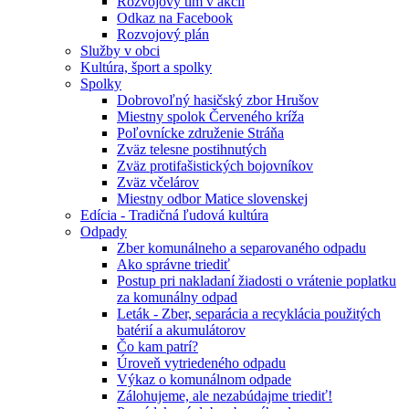
Rozvojový tím v akcii
Odkaz na Facebook
Rozvojový plán
Služby v obci
Kultúra, šport a spolky
Spolky
Dobrovoľný hasičský zbor Hrušov
Miestny spolok Červeného kríža
Poľovnícke združenie Stráňa
Zväz telesne postihnutých
Zväz protifašistických bojovníkov
Zväz včelárov
Miestny odbor Matice slovenskej
Edícia - Tradičná ľudová kultúra
Odpady
Zber komunálneho a separovaného odpadu
Ako správne triediť
Postup pri nakladaní žiadosti o vrátenie poplatku
za komunálny odpad
Leták - Zber, separácia a recyklácia použitých
batérií a akumulátorov
Čo kam patrí?
Úroveň vytriedeného odpadu
Výkaz o komunálnom odpade
Zálohujeme, ale nezabúdajme triediť!