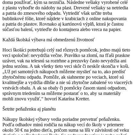
doma používať, kým sa nezničia. Následne vešiaky vyrobené celé
z plastu vyhoďte do nádoby na plast. Drevené vešiaky sa netriedia
a patria do zmesového odpadu. Vytriediť však určite treba
bublinkové fólie, ktoré nájdete v krabiciach z online nakupovania
a patria do plastov. Rovnako aj kartónovú výplň, ktorá je častou
súčasťou balení, vytrieďte do kontajnera alebo vreca na papier.
Každá školská výbava má obmedzenú životnosť
Hoci školáci potrebujú celý rad rôznych pomôcok, jedno majú tieto
veci spoločné: nevydržia večne. Pravítko sa zlomí, na fľaši praskne
uzáver, vak na telesnú sa roztrhne a prezuvky často nevydržia ani
jednu sezónu. A tak všetky tieto veci skôr či neskôr skončia v koši.
„Už pri samotných nákupoch môžeme myslieť na to, ako predísť
zbytočnému odpadu. Pomôže, ak siahneme po veciach, ktoré sú
kvalitnejšie a vydržia dlhšie a nie sú zbytočne zabalené vo viacerých
vrstvách obalu. A ak sa obaly či pomôcky časom stanú odpadom,
správnym triedením sa môžeme postarať o to, aby sa materiály
mohli znovu využiť,“ hovorí Katarína Kretter.
Šetrite peňaženku aj planétu
Nákupy školskej výbavy vedia poriadne prevetrať peňaženku.
Podľa odhadov minú rodičia na nákup vecí do školy v priemere
okolo 50 € na jedno dieťa, pričom suma sa líši v závislosti od veku