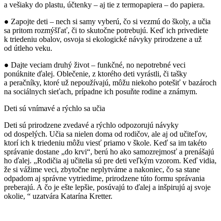
a vešiaky do plastu, účtenky – aj tie z termopapiera – do papiera.
● Zapojte deti – nech si samy vyberú, čo si vezmú do školy, a učia
sa pritom rozmýšľať, či to skutočne potrebujú. Keď ich privediete
k triedeniu obalov, osvoja si ekologické návyky prirodzene a už
od útleho veku.
● Dajte veciam druhý život – funkčné, no nepotrebné veci
ponúknite ďalej. Oblečenie, z ktorého deti vyrástli, či tašky
a peračníky, ktoré už nepoužívajú, môžu niekoho potešiť v bazároch
na sociálnych sieťach, prípadne ich posuňte rodine a známym.
Deti sú vnímavé a rýchlo sa učia
Deti sú prirodzene zvedavé a rýchlo odpozorujú návyky
od dospelých. Učia sa nielen doma od rodičov, ale aj od učiteľov,
ktorí ich k triedeniu môžu viesť priamo v škole. Keď sa im takéto
správanie dostane „do krvi“, berú ho ako samozrejmosť a prenášajú
ho ďalej. „Rodičia aj učitelia sú pre deti veľkým vzorom. Keď vidia,
že si vážime veci, zbytočne neplytváme a nakoniec, čo sa stane
odpadom aj správne vytriedime, prirodzene túto formu správania
preberajú. A čo je ešte lepšie, posúvajú to ďalej a inšpirujú aj svoje
okolie, “ uzatvára Katarína Kretter.