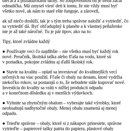
dieťaťa a požiadavkami školy. So zodpovednosťou je treba začať
odmalička. Má zmysel viesť deti k tomu, že nie vždy musí byť
všetko nové, ak nám to staré ešte funguje, a zároveň,
ak už niečo doslúži, tak je s tým treba správne naložiť a vytriediť, čo
sa vytriediť dá. Byť ohľaduplný k planéte a k vlastnej peňaženke
nie je až také náročné. Tu je pár tipov, ako na to:
Tipy, ktoré zvládne každý
● Používajte veci čo najdlhšie – nie všetko musí byť každý rok
nové. Peračník, školská taška alebo fľaša na vodu, ktoré sú
v poriadku, pokojne zvládnu aj ďalší školský rok.
● Stavte na kvalitu – oplatí sa investovať do kvalitnejších vecí
určených na viac použití. Fľaše či obaly na desiatu, ktoré vydržia
niekoľko rokov, sa postarajú o to, že nebudete stále kupovať nové.
Investícia do kvality sa vráti v nižšej produkcii odpadu
a v konečnom dôsledku aj v menších výdavkoch.
● Vyhnite sa zbytočným obalom – vyberajte také výrobky, ktoré
neobsahujú nadbytočné obaly. Menej obalu znamená aj menej
odpadu.
● Trieďte správne – obaly, ktoré si z nákupov prinesiete, správne
vytrieďte – papierové tašky patria do papiera, plastové obaly