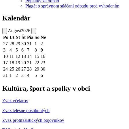
Poplatky za odpad
Plagát o správnom stláčaní odpadu pred vyhodením
Kalendár
August
2026
Po
Ut
St
Št
Pia
So
Ne
27
28
29
30
31
1
2
3
4
5
6
7
8
9
10
11
12
13
14
15
16
17
18
19
20
21
22
23
24
25
26
27
28
29
30
31
1
2
3
4
5
6
Kultúra, šport a spolky v obci
Zväz včelárov
Zväz telesne postihnutých
Zväz protifašistických bojovníkov