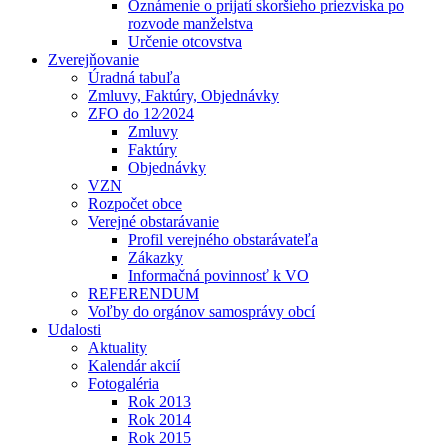
Oznámenie o prijatí skoršieho priezviska po
rozvode manželstva
Určenie otcovstva
Zverejňovanie
Úradná tabuľa
Zmluvy, Faktúry, Objednávky
ZFO do 12⁄2024
Zmluvy
Faktúry
Objednávky
VZN
Rozpočet obce
Verejné obstarávanie
Profil verejného obstarávateľa
Zákazky
Informačná povinnosť k VO
REFERENDUM
Voľby do orgánov samosprávy obcí
Udalosti
Aktuality
Kalendár akcií
Fotogaléria
Rok 2013
Rok 2014
Rok 2015