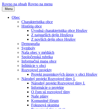
Rovno na obsah
Rovno na menu
Menu
Obec
Charakteristika obce
História obce
Úvodná charakteristika obce Hrušov
Z najstarších dejín Hrušova
Z novších dejín obce Hrušov
Demografia
Symboly
Naša obec v médiách
Spoločenská rubrika
Informačná mapa obce
Inštitúcie v obci
Rozvojové projekty
Projekt pozemkových úprav v obci Hrušov
Národný projekt Rozvojové tímy I.
Národný projekt Rozvojové tímy I.
Informácie o projekte
O čom sú rozvojové tímy
Naše plány
Komunitné fórum
Fokusová skupina