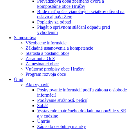
Prevádzková doba zberného dvora a
kompostárne obce Hrušov
Bude mať počas vianočných sviatkov dôvod na
oslavu aj naša Zem
Poplatky za odpad
Plagát o správnom stláčaní odpadu pred
vyhodením
Samospráva
Všeobecné informácie
Základné ustanovenia a kompetencie
Starosta a poslanci obce
Zasadnutia OcZ
Zamestnanci obce
Vnútorné predpisy obce Hrušov
Program rozvoja obce
Úrad
Ako vybaviť
Poskytovanie informácií podľa zákona o slobode
informácií
Podávanie sťažností, petícií
Sobáš
Vystavenie matričného dokladu na použitie v SR
a v cudzine
Úmrtie
Zápis do osobitnej matriky