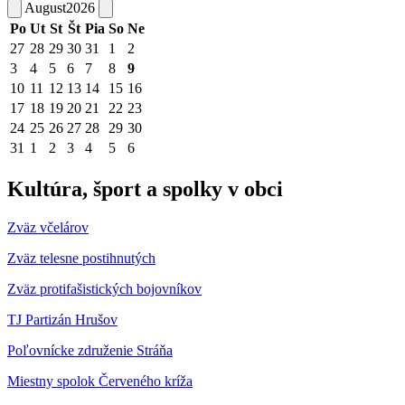
August
2026
Po
Ut
St
Št
Pia
So
Ne
27
28
29
30
31
1
2
3
4
5
6
7
8
9
10
11
12
13
14
15
16
17
18
19
20
21
22
23
24
25
26
27
28
29
30
31
1
2
3
4
5
6
Kultúra, šport a spolky v obci
Zväz včelárov
Zväz telesne postihnutých
Zväz protifašistických bojovníkov
TJ Partizán Hrušov
Poľovnícke združenie Stráňa
Miestny spolok Červeného kríža