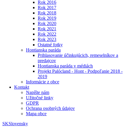
Rok 2016
Rok 2017
Rok 2018
Rok 2019
Rok 2020
Rok 2021
Rok 2022
Rok 2023
Ostatné fotky
Hontianska paráda
Prihlasovanie účinkujúcich, remeselníkov a
predajcov
Hontianska paráda v médiách
Projekt Palócland - Hont - Podpoľanie 2018 -
2019
Informácie z obce
Kontakt
Napíšte nám
Užitočné linky
GDPR
Ochrana osobných údajov
Mapa obce
SK
Slovensky