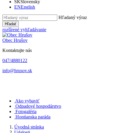
SK
Slovensky
EN
English
Hľadaný výraz
Hľadať
rozšírené vyhľadávanie
Obec
Hrušov
Kontaktujte nás
047/4880122
info@hrusov.sk
Ako vybaviť
Odpadové hospodárstvo
Fotogaléria
Hontianska paráda
Úvodná stránka
Udalosti