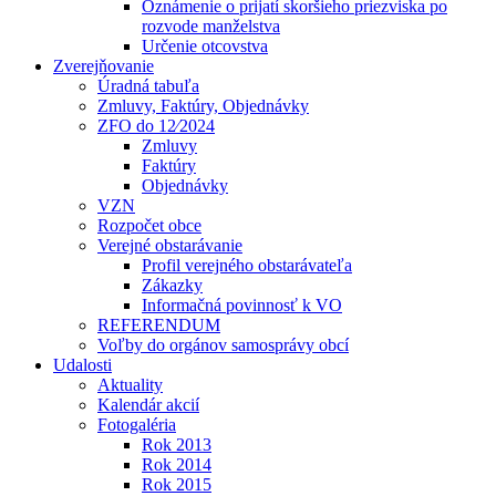
Oznámenie o prijatí skoršieho priezviska po
rozvode manželstva
Určenie otcovstva
Zverejňovanie
Úradná tabuľa
Zmluvy, Faktúry, Objednávky
ZFO do 12⁄2024
Zmluvy
Faktúry
Objednávky
VZN
Rozpočet obce
Verejné obstarávanie
Profil verejného obstarávateľa
Zákazky
Informačná povinnosť k VO
REFERENDUM
Voľby do orgánov samosprávy obcí
Udalosti
Aktuality
Kalendár akcií
Fotogaléria
Rok 2013
Rok 2014
Rok 2015