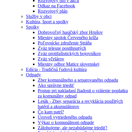
Rozvojový tím v akcii
Odkaz na Facebook
Rozvojový plán
Služby v obci
Kultúra, šport a spolky
Spolky
Dobrovoľný hasičský zbor Hrušov
Miestny spolok Červeného kríža
Poľovnícke združenie Stráňa
Zväz telesne postihnutých
Zväz protifašistických bojovníkov
Zväz včelárov
Miestny odbor Matice slovenskej
Edícia - Tradičná ľudová kultúra
Odpady
Zber komunálneho a separovaného odpadu
Ako správne triediť
Postup pri nakladaní žiadosti o vrátenie poplatku
za komunálny odpad
Leták - Zber, separácia a recyklácia použitých
batérií a akumulátorov
Čo kam patrí?
Úroveň vytriedeného odpadu
Výkaz o komunálnom odpade
Zálohujeme, ale nezabúdajme triediť!