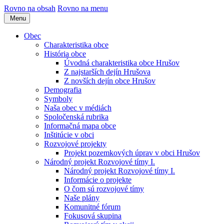
Rovno na obsah
Rovno na menu
Menu
Obec
Charakteristika obce
História obce
Úvodná charakteristika obce Hrušov
Z najstarších dejín Hrušova
Z novších dejín obce Hrušov
Demografia
Symboly
Naša obec v médiách
Spoločenská rubrika
Informačná mapa obce
Inštitúcie v obci
Rozvojové projekty
Projekt pozemkových úprav v obci Hrušov
Národný projekt Rozvojové tímy I.
Národný projekt Rozvojové tímy I.
Informácie o projekte
O čom sú rozvojové tímy
Naše plány
Komunitné fórum
Fokusová skupina