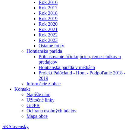
Rok 2016
Rok 2017
Rok 2018
Rok 2019
Rok 2020
Rok 2021
Rok 2022
Rok 2023
Ostatné fotky
Hontianska paráda
Prihlasovanie účinkujúcich, remeselníkov a
predajcov
Hontianska paráda v médiách
Projekt Palócland - Hont - Podpoľanie 2018 -
2019
Informácie z obce
Kontakt
Napíšte nám
Užitočné linky
GDPR
Ochrana osobných údajov
Mapa obce
SK
Slovensky