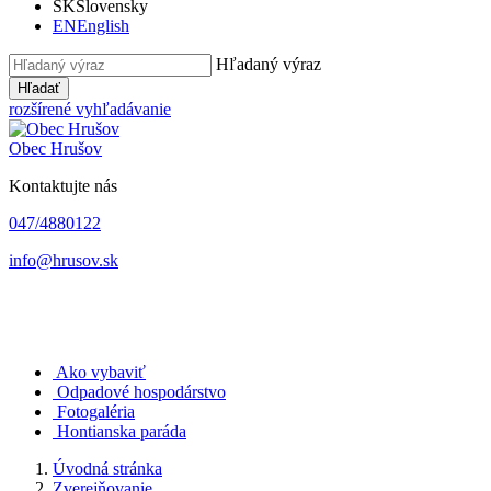
SK
Slovensky
EN
English
Hľadaný výraz
Hľadať
rozšírené vyhľadávanie
Obec
Hrušov
Kontaktujte nás
047/4880122
info@hrusov.sk
Ako vybaviť
Odpadové hospodárstvo
Fotogaléria
Hontianska paráda
Úvodná stránka
Zverejňovanie