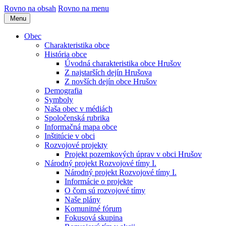
Rovno na obsah
Rovno na menu
Menu
Obec
Charakteristika obce
História obce
Úvodná charakteristika obce Hrušov
Z najstarších dejín Hrušova
Z novších dejín obce Hrušov
Demografia
Symboly
Naša obec v médiách
Spoločenská rubrika
Informačná mapa obce
Inštitúcie v obci
Rozvojové projekty
Projekt pozemkových úprav v obci Hrušov
Národný projekt Rozvojové tímy I.
Národný projekt Rozvojové tímy I.
Informácie o projekte
O čom sú rozvojové tímy
Naše plány
Komunitné fórum
Fokusová skupina