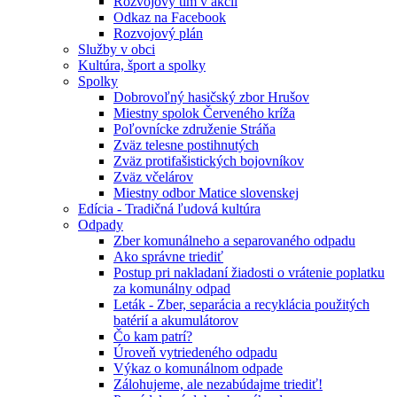
Rozvojový tím v akcii
Odkaz na Facebook
Rozvojový plán
Služby v obci
Kultúra, šport a spolky
Spolky
Dobrovoľný hasičský zbor Hrušov
Miestny spolok Červeného kríža
Poľovnícke združenie Stráňa
Zväz telesne postihnutých
Zväz protifašistických bojovníkov
Zväz včelárov
Miestny odbor Matice slovenskej
Edícia - Tradičná ľudová kultúra
Odpady
Zber komunálneho a separovaného odpadu
Ako správne triediť
Postup pri nakladaní žiadosti o vrátenie poplatku
za komunálny odpad
Leták - Zber, separácia a recyklácia použitých
batérií a akumulátorov
Čo kam patrí?
Úroveň vytriedeného odpadu
Výkaz o komunálnom odpade
Zálohujeme, ale nezabúdajme triediť!