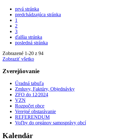
prvá stránka
predchádzajúca stránka
1
2
3
ďalšia stránka
posledná stránka
Zobrazené
1
-
20
z 94
Zobraziť všetko
Zverejňovanie
Úradná tabuľa
Zmluvy, Faktúry, Objednávky
ZFO do 12⁄2024
VZN
Rozpočet obce
Verejné obstarávanie
REFERENDUM
Voľby do orgánov samosprávy obcí
Kalendár