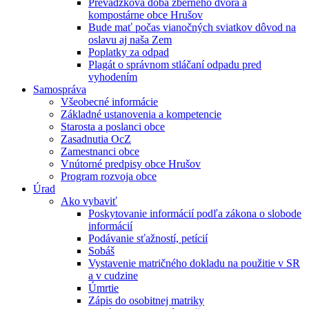
Prevádzková doba zberného dvora a
kompostárne obce Hrušov
Bude mať počas vianočných sviatkov dôvod na
oslavu aj naša Zem
Poplatky za odpad
Plagát o správnom stláčaní odpadu pred
vyhodením
Samospráva
Všeobecné informácie
Základné ustanovenia a kompetencie
Starosta a poslanci obce
Zasadnutia OcZ
Zamestnanci obce
Vnútorné predpisy obce Hrušov
Program rozvoja obce
Úrad
Ako vybaviť
Poskytovanie informácií podľa zákona o slobode
informácií
Podávanie sťažností, petícií
Sobáš
Vystavenie matričného dokladu na použitie v SR
a v cudzine
Úmrtie
Zápis do osobitnej matriky