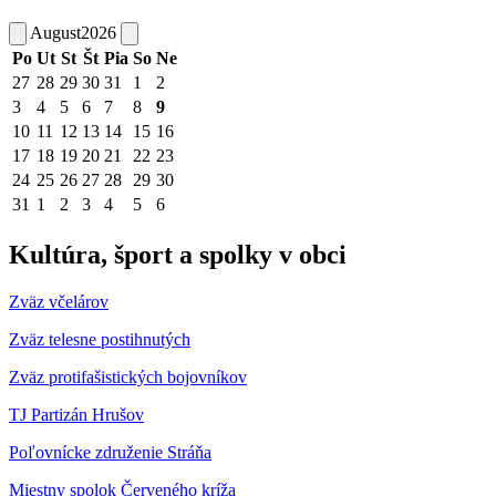
August
2026
Po
Ut
St
Št
Pia
So
Ne
27
28
29
30
31
1
2
3
4
5
6
7
8
9
10
11
12
13
14
15
16
17
18
19
20
21
22
23
24
25
26
27
28
29
30
31
1
2
3
4
5
6
Kultúra, šport a spolky v obci
Zväz včelárov
Zväz telesne postihnutých
Zväz protifašistických bojovníkov
TJ Partizán Hrušov
Poľovnícke združenie Stráňa
Miestny spolok Červeného kríža