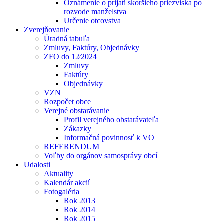
Oznámenie o prijatí skoršieho priezviska po
rozvode manželstva
Určenie otcovstva
Zverejňovanie
Úradná tabuľa
Zmluvy, Faktúry, Objednávky
ZFO do 12⁄2024
Zmluvy
Faktúry
Objednávky
VZN
Rozpočet obce
Verejné obstarávanie
Profil verejného obstarávateľa
Zákazky
Informačná povinnosť k VO
REFERENDUM
Voľby do orgánov samosprávy obcí
Udalosti
Aktuality
Kalendár akcií
Fotogaléria
Rok 2013
Rok 2014
Rok 2015