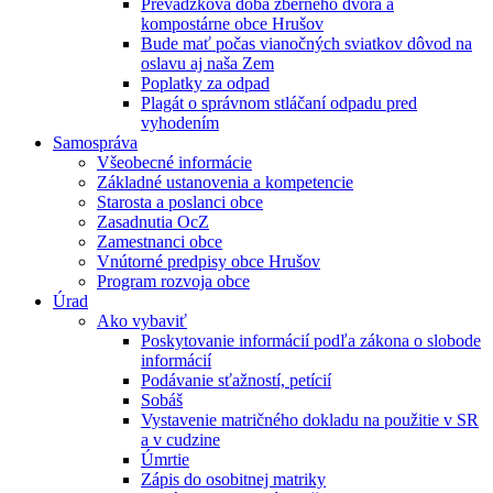
Prevádzková doba zberného dvora a
kompostárne obce Hrušov
Bude mať počas vianočných sviatkov dôvod na
oslavu aj naša Zem
Poplatky za odpad
Plagát o správnom stláčaní odpadu pred
vyhodením
Samospráva
Všeobecné informácie
Základné ustanovenia a kompetencie
Starosta a poslanci obce
Zasadnutia OcZ
Zamestnanci obce
Vnútorné predpisy obce Hrušov
Program rozvoja obce
Úrad
Ako vybaviť
Poskytovanie informácií podľa zákona o slobode
informácií
Podávanie sťažností, petícií
Sobáš
Vystavenie matričného dokladu na použitie v SR
a v cudzine
Úmrtie
Zápis do osobitnej matriky