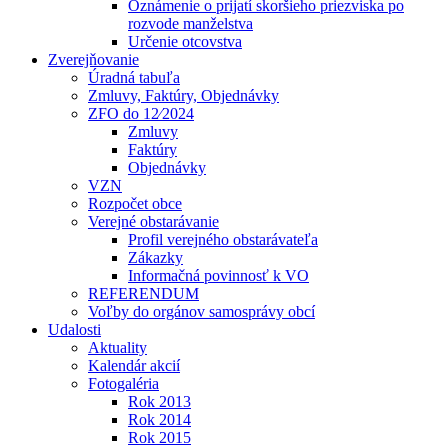
Oznámenie o prijatí skoršieho priezviska po
rozvode manželstva
Určenie otcovstva
Zverejňovanie
Úradná tabuľa
Zmluvy, Faktúry, Objednávky
ZFO do 12⁄2024
Zmluvy
Faktúry
Objednávky
VZN
Rozpočet obce
Verejné obstarávanie
Profil verejného obstarávateľa
Zákazky
Informačná povinnosť k VO
REFERENDUM
Voľby do orgánov samosprávy obcí
Udalosti
Aktuality
Kalendár akcií
Fotogaléria
Rok 2013
Rok 2014
Rok 2015