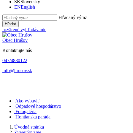
SK
Slovensky
EN
English
Hľadaný výraz
Hľadať
rozšírené vyhľadávanie
Obec
Hrušov
Kontaktujte nás
047/4880122
info@hrusov.sk
Ako vybaviť
Odpadové hospodárstvo
Fotogaléria
Hontianska paráda
Úvodná stránka
Zverejňovanie