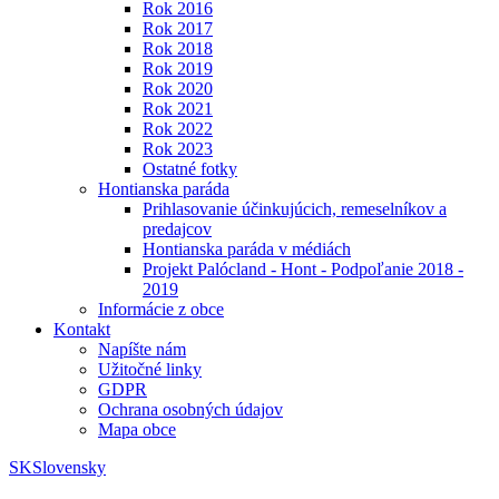
Rok 2016
Rok 2017
Rok 2018
Rok 2019
Rok 2020
Rok 2021
Rok 2022
Rok 2023
Ostatné fotky
Hontianska paráda
Prihlasovanie účinkujúcich, remeselníkov a
predajcov
Hontianska paráda v médiách
Projekt Palócland - Hont - Podpoľanie 2018 -
2019
Informácie z obce
Kontakt
Napíšte nám
Užitočné linky
GDPR
Ochrana osobných údajov
Mapa obce
SK
Slovensky