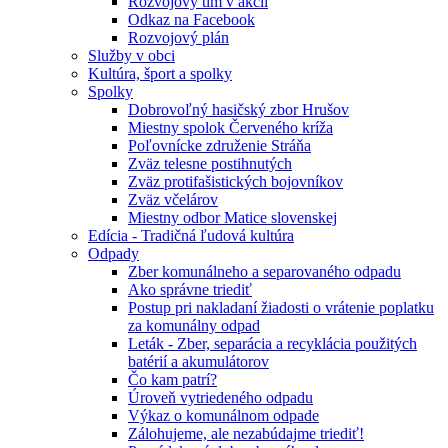
Rozvojový tím v akcii
Odkaz na Facebook
Rozvojový plán
Služby v obci
Kultúra, šport a spolky
Spolky
Dobrovoľný hasičský zbor Hrušov
Miestny spolok Červeného kríža
Poľovnícke združenie Stráňa
Zväz telesne postihnutých
Zväz protifašistických bojovníkov
Zväz včelárov
Miestny odbor Matice slovenskej
Edícia - Tradičná ľudová kultúra
Odpady
Zber komunálneho a separovaného odpadu
Ako správne triediť
Postup pri nakladaní žiadosti o vrátenie poplatku
za komunálny odpad
Leták - Zber, separácia a recyklácia použitých
batérií a akumulátorov
Čo kam patrí?
Úroveň vytriedeného odpadu
Výkaz o komunálnom odpade
Zálohujeme, ale nezabúdajme triediť!