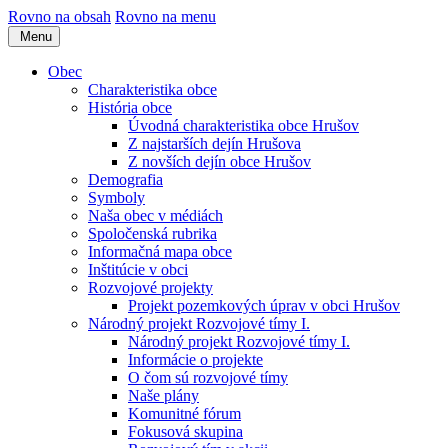
Rovno na obsah
Rovno na menu
Menu
Obec
Charakteristika obce
História obce
Úvodná charakteristika obce Hrušov
Z najstarších dejín Hrušova
Z novších dejín obce Hrušov
Demografia
Symboly
Naša obec v médiách
Spoločenská rubrika
Informačná mapa obce
Inštitúcie v obci
Rozvojové projekty
Projekt pozemkových úprav v obci Hrušov
Národný projekt Rozvojové tímy I.
Národný projekt Rozvojové tímy I.
Informácie o projekte
O čom sú rozvojové tímy
Naše plány
Komunitné fórum
Fokusová skupina