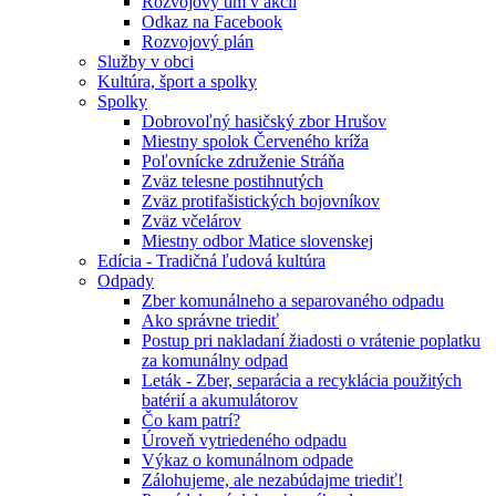
Rozvojový tím v akcii
Odkaz na Facebook
Rozvojový plán
Služby v obci
Kultúra, šport a spolky
Spolky
Dobrovoľný hasičský zbor Hrušov
Miestny spolok Červeného kríža
Poľovnícke združenie Stráňa
Zväz telesne postihnutých
Zväz protifašistických bojovníkov
Zväz včelárov
Miestny odbor Matice slovenskej
Edícia - Tradičná ľudová kultúra
Odpady
Zber komunálneho a separovaného odpadu
Ako správne triediť
Postup pri nakladaní žiadosti o vrátenie poplatku
za komunálny odpad
Leták - Zber, separácia a recyklácia použitých
batérií a akumulátorov
Čo kam patrí?
Úroveň vytriedeného odpadu
Výkaz o komunálnom odpade
Zálohujeme, ale nezabúdajme triediť!