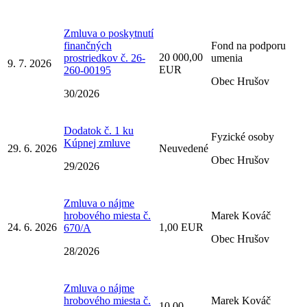
Zmluva o poskytnutí
finančných
Fond na podporu
20 000,00
prostriedkov č. 26-
umenia
9. 7. 2026
EUR
260-00195
Obec Hrušov
30/2026
Dodatok č. 1 ku
Fyzické osoby
Kúpnej zmluve
29. 6. 2026
Neuvedené
Obec Hrušov
29/2026
Zmluva o nájme
hrobového miesta č.
Marek Kováč
24. 6. 2026
1,00 EUR
670/A
Obec Hrušov
28/2026
Zmluva o nájme
hrobového miesta č.
Marek Kováč
10,00