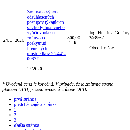
Zmluva o výkone
odsúhlasených
postupov týkajúcich
sa zhody fínančného
vyúčtovania so
Ing. Henrieta Gonány
800,00
zmluvou o
Vaššová
24. 3. 2026
EUR
poskytnutí
Obec Hrušov
finančných
prostriedkov 25-441-
00677
12/2026
* Uvedená cena je konečná. V prípade, že je zmluvná strana
platcom DPH, je cena uvedená vrátane DPH.
prvá stránka
predchádzajúca stránka
1
2
3
ďalšia stránka