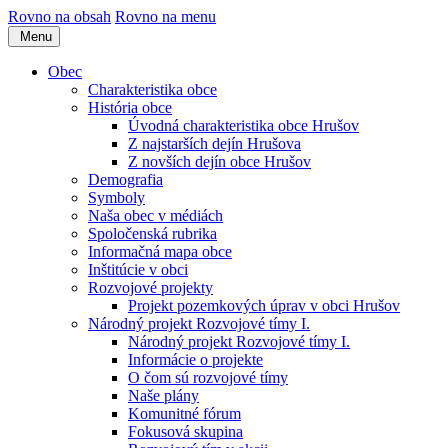
Rovno na obsah
Rovno na menu
Menu
Obec
Charakteristika obce
História obce
Úvodná charakteristika obce Hrušov
Z najstarších dejín Hrušova
Z novších dejín obce Hrušov
Demografia
Symboly
Naša obec v médiách
Spoločenská rubrika
Informačná mapa obce
Inštitúcie v obci
Rozvojové projekty
Projekt pozemkových úprav v obci Hrušov
Národný projekt Rozvojové tímy I.
Národný projekt Rozvojové tímy I.
Informácie o projekte
O čom sú rozvojové tímy
Naše plány
Komunitné fórum
Fokusová skupina