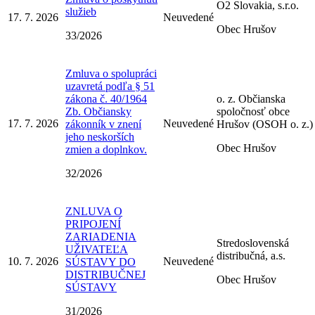
O2 Slovakia, s.r.o.
služieb
17. 7. 2026
Neuvedené
Obec Hrušov
33/2026
Zmluva o spolupráci
uzavretá podľa § 51
zákona č. 40/1964
o. z. Občianska
Zb. Občiansky
spoločnosť obce
17. 7. 2026
Neuvedené
zákonník v znení
Hrušov (OSOH o. z.)
jeho neskorších
Obec Hrušov
zmien a doplnkov.
32/2026
ZNLUVA O
PRIPOJENÍ
ZARIADENIA
Stredoslovenská
UŽIVATEĽA
distribučná, a.s.
10. 7. 2026
Neuvedené
SÚSTAVY DO
DISTRIBUČNEJ
Obec Hrušov
SÚSTAVY
31/2026