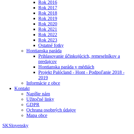
Rok 2016
Rok 2017
Rok 2018
Rok 2019
Rok 2020
Rok 2021
Rok 2022
Rok 2023
Ostatné fotky
Hontianska paráda
Prihlasovanie účinkujúcich, remeselníkov a
predajcov
Hontianska paráda v médiách
Projekt Palócland - Hont - Podpoľanie 2018 -
2019
Informácie z obce
Kontakt
Napíšte nám
Užitočné linky
GDPR
Ochrana osobných údajov
Mapa obce
SK
Slovensky