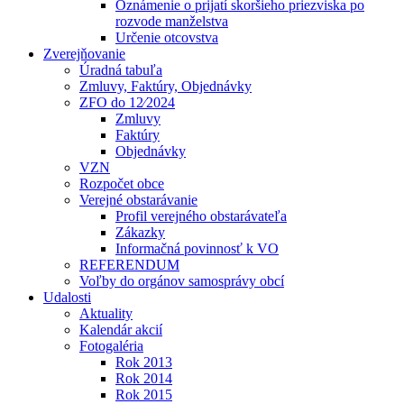
Oznámenie o prijatí skoršieho priezviska po
rozvode manželstva
Určenie otcovstva
Zverejňovanie
Úradná tabuľa
Zmluvy, Faktúry, Objednávky
ZFO do 12⁄2024
Zmluvy
Faktúry
Objednávky
VZN
Rozpočet obce
Verejné obstarávanie
Profil verejného obstarávateľa
Zákazky
Informačná povinnosť k VO
REFERENDUM
Voľby do orgánov samosprávy obcí
Udalosti
Aktuality
Kalendár akcií
Fotogaléria
Rok 2013
Rok 2014
Rok 2015