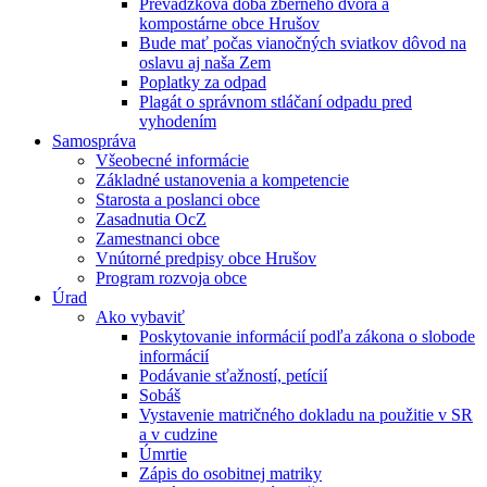
Prevádzková doba zberného dvora a
kompostárne obce Hrušov
Bude mať počas vianočných sviatkov dôvod na
oslavu aj naša Zem
Poplatky za odpad
Plagát o správnom stláčaní odpadu pred
vyhodením
Samospráva
Všeobecné informácie
Základné ustanovenia a kompetencie
Starosta a poslanci obce
Zasadnutia OcZ
Zamestnanci obce
Vnútorné predpisy obce Hrušov
Program rozvoja obce
Úrad
Ako vybaviť
Poskytovanie informácií podľa zákona o slobode
informácií
Podávanie sťažností, petícií
Sobáš
Vystavenie matričného dokladu na použitie v SR
a v cudzine
Úmrtie
Zápis do osobitnej matriky