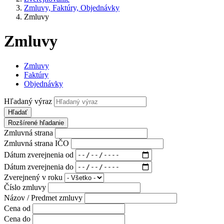
Zmluvy, Faktúry, Objednávky
Zmluvy
Zmluvy
Zmluvy
Faktúry
Objednávky
Hľadaný výraz
Hľadať
Rozšírené hľadanie
Zmluvná strana
Zmluvná strana IČO
Dátum zverejnenia od
Dátum zverejnenia do
Zverejnený v roku
Číslo zmluvy
Názov / Predmet zmluvy
Cena od
Cena do