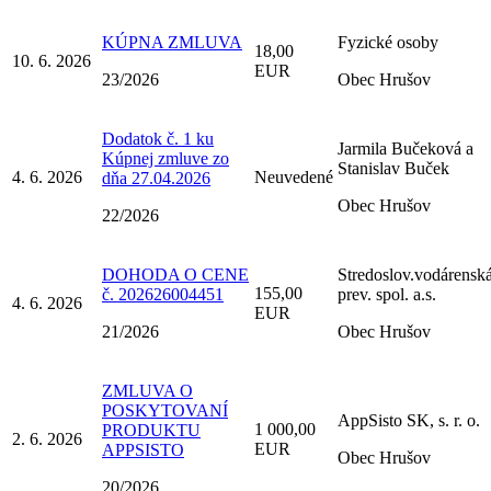
KÚPNA ZMLUVA
Fyzické osoby
18,00
10. 6. 2026
EUR
23/2026
Obec Hrušov
Dodatok č. 1 ku
Jarmila Bučeková a
Kúpnej zmluve zo
Stanislav Buček
4. 6. 2026
Neuvedené
dňa 27.04.2026
Obec Hrušov
22/2026
DOHODA O CENE
Stredoslov.vodárensk
155,00
č. 202626004451
prev. spol. a.s.
4. 6. 2026
EUR
21/2026
Obec Hrušov
ZMLUVA O
POSKYTOVANÍ
AppSisto SK, s. r. o.
1 000,00
PRODUKTU
2. 6. 2026
EUR
APPSISTO
Obec Hrušov
20/2026