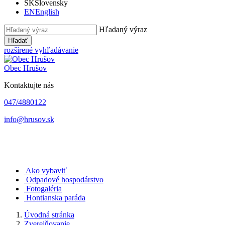
SK
Slovensky
EN
English
Hľadaný výraz
Hľadať
rozšírené vyhľadávanie
Obec
Hrušov
Kontaktujte nás
047/4880122
info@hrusov.sk
Ako vybaviť
Odpadové hospodárstvo
Fotogaléria
Hontianska paráda
Úvodná stránka
Zverejňovanie