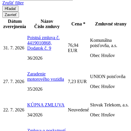
Zrušiť filter
Zavrieť
Dátum
Názov
Cena *
Zmluvné strany
zverejnenia
Číslo zmluvy
Poistná zmluva č.
Komunálna
4419010868,
76,94
poisťovňa, a.s.
31. 7. 2026
Dodatok č. 9
EUR
Obec Hrušov
36/2026
Zaradenie
UNION poisťovňa
motorového vozidla
27. 7. 2026
7,23 EUR
Obec Hrušov
35/2026
KÚPNA ZMLUVA
Slovak Telekom, a.s.
22. 7. 2026
Neuvedené
34/2026
Obec Hrušov
Zmluva o poskytnutí