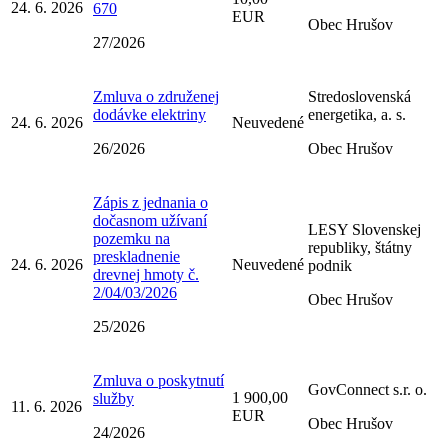
24. 6. 2026
670
EUR
Obec Hrušov
27/2026
Zmluva o združenej
Stredoslovenská
dodávke elektriny
energetika, a. s.
24. 6. 2026
Neuvedené
26/2026
Obec Hrušov
Zápis z jednania o
dočasnom užívaní
LESY Slovenskej
pozemku na
republiky, štátny
preskladnenie
24. 6. 2026
Neuvedené
podnik
drevnej hmoty č.
2/04/03/2026
Obec Hrušov
25/2026
Zmluva o poskytnutí
GovConnect s.r. o.
1 900,00
služby
11. 6. 2026
EUR
Obec Hrušov
24/2026