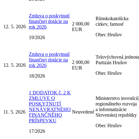
Zmluva o poskytnutí
Rímskokatolícka
finančnej dotácie na
2 000,00
cirkev, farnosť
12. 5. 2026
rok 2026
EUR
Obec Hrušov
19/2026
Zmluva o poskytnutí
Telovýchovná jednota
finančnej dotácie na
2 000,00
Partizán Hrušov
12. 5. 2026
rok 2026
EUR
Obec Hrušov
18/2026
1 DODATOK č. 2 K
ZMLUVE O
Ministerstvo investícií
POSKYTNUTÍ
regionálneho rozvoja
NENÁVRATNÉHO
a informatizácie
11. 5. 2026
Neuvedené
FINANČNÉHO
Slovenskej republiky
PRÍSPEVKU
Obec Hrušov
17/2026