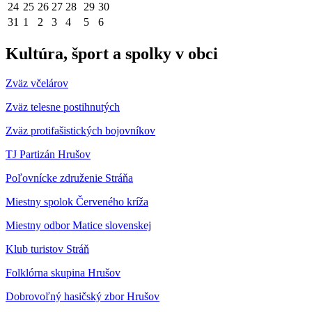
24
25
26
27
28
29
30
31
1
2
3
4
5
6
Kultúra, šport a spolky v obci
Zväz včelárov
Zväz telesne postihnutých
Zväz protifašistických bojovníkov
TJ Partizán Hrušov
Poľovnícke združenie Stráňa
Miestny spolok Červeného kríža
Miestny odbor Matice slovenskej
Klub turistov Stráň
Folklórna skupina Hrušov
Dobrovoľný hasičský zbor Hrušov