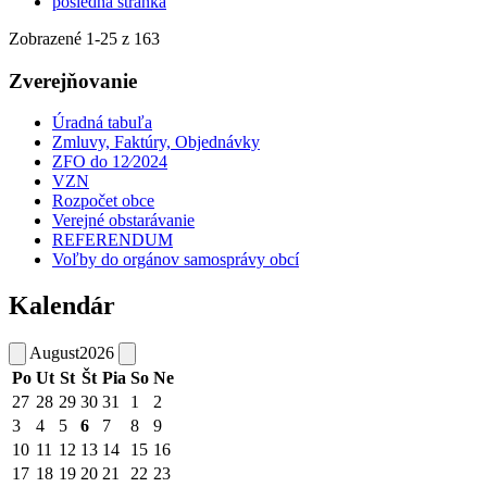
posledná stránka
Zobrazené
1
-
25
z 163
Zverejňovanie
Úradná tabuľa
Zmluvy, Faktúry, Objednávky
ZFO do 12⁄2024
VZN
Rozpočet obce
Verejné obstarávanie
REFERENDUM
Voľby do orgánov samosprávy obcí
Kalendár
August
2026
Po
Ut
St
Št
Pia
So
Ne
27
28
29
30
31
1
2
3
4
5
6
7
8
9
10
11
12
13
14
15
16
17
18
19
20
21
22
23