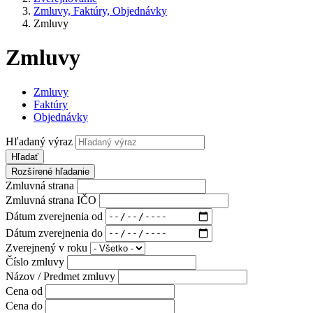
Zmluvy, Faktúry, Objednávky
Zmluvy
Zmluvy
Zmluvy
Faktúry
Objednávky
Hľadaný výraz
Hľadať
Rozšírené hľadanie
Zmluvná strana
Zmluvná strana IČO
Dátum zverejnenia od
Dátum zverejnenia do
Zverejnený v roku
Číslo zmluvy
Názov / Predmet zmluvy
Cena od
Cena do