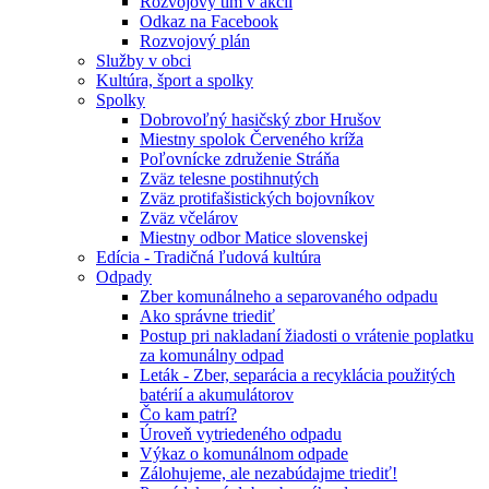
Rozvojový tím v akcii
Odkaz na Facebook
Rozvojový plán
Služby v obci
Kultúra, šport a spolky
Spolky
Dobrovoľný hasičský zbor Hrušov
Miestny spolok Červeného kríža
Poľovnícke združenie Stráňa
Zväz telesne postihnutých
Zväz protifašistických bojovníkov
Zväz včelárov
Miestny odbor Matice slovenskej
Edícia - Tradičná ľudová kultúra
Odpady
Zber komunálneho a separovaného odpadu
Ako správne triediť
Postup pri nakladaní žiadosti o vrátenie poplatku
za komunálny odpad
Leták - Zber, separácia a recyklácia použitých
batérií a akumulátorov
Čo kam patrí?
Úroveň vytriedeného odpadu
Výkaz o komunálnom odpade
Zálohujeme, ale nezabúdajme triediť!