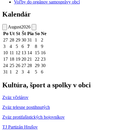
Voľby do orgánov samosprávy obcí
Kalendár
August
2026
Po
Ut
St
Št
Pia
So
Ne
27
28
29
30
31
1
2
3
4
5
6
7
8
9
10
11
12
13
14
15
16
17
18
19
20
21
22
23
24
25
26
27
28
29
30
31
1
2
3
4
5
6
Kultúra, šport a spolky v obci
Zväz včelárov
Zväz telesne postihnutých
Zväz protifašistických bojovníkov
TJ Partizán Hrušov