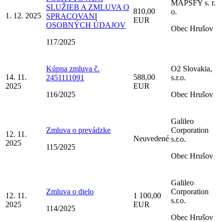
MAPSFY s. r.
SLUŽIEB A ZMLUVA O
810,00
o.
1. 12. 2025
SPRACOVANI
EUR
OSOBNÝCH ÚDAJOV
Obec Hrušov
117/2025
Kúpna zmluva č.
O2 Slovakia,
14. 11.
588,00
2451111091
s.r.o.
2025
EUR
116/2025
Obec Hrušov
Galileo
Zmluva o prevádzke
Corporation
12. 11.
Neuvedené
s.r.o.
2025
115/2025
Obec Hrušov
Galileo
Zmluva o dielo
Corporation
12. 11.
1 100,00
s.r.o.
2025
EUR
114/2025
Obec Hrušov