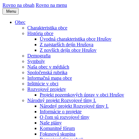
Rovno na obsah
Rovno na menu
Menu
Obec
Charakteristika obce
História obce
Úvodná charakteristika obce Hrušov
Z najstarších dejín Hrušova
Z novších dejín obce Hrušov
Demografia
Symboly
Naša obec v médiách
Spoločenská rubrika
Informačná mapa obce
Inštitúcie v obci
Rozvojové projekty
Projekt pozemkových úprav v obci Hrušov
Národný projekt Rozvojové tímy I.
Národný projekt Rozvojové tímy I.
Informácie o projekte
O čom sú rozvojové tímy
Naše plány
Komunitné fórum
Fokusová skupina