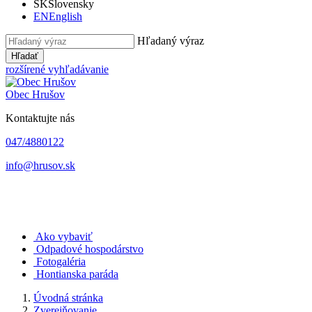
SK
Slovensky
EN
English
Hľadaný výraz
Hľadať
rozšírené vyhľadávanie
Obec
Hrušov
Kontaktujte nás
047/4880122
info@hrusov.sk
Ako vybaviť
Odpadové hospodárstvo
Fotogaléria
Hontianska paráda
Úvodná stránka
Zverejňovanie