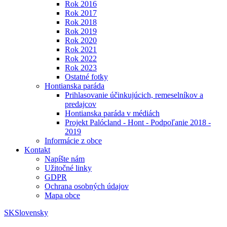
Rok 2016
Rok 2017
Rok 2018
Rok 2019
Rok 2020
Rok 2021
Rok 2022
Rok 2023
Ostatné fotky
Hontianska paráda
Prihlasovanie účinkujúcich, remeselníkov a
predajcov
Hontianska paráda v médiách
Projekt Palócland - Hont - Podpoľanie 2018 -
2019
Informácie z obce
Kontakt
Napíšte nám
Užitočné linky
GDPR
Ochrana osobných údajov
Mapa obce
SK
Slovensky