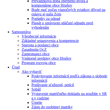
Prevádzková doba zberného dvora a
kompostárne obce Hrušov
Bude mať počas vianočných sviatkov dôvod na
oslavu aj naša Zem
Poplatky za odpad
Plagát o správnom stláčaní odpadu pred
vyhodením
Samospráva
Všeobecné informácie
Základné ustanovenia a kompetencie
Starosta a poslanci obce
Zasadnutia OcZ
Zamestnanci obce
Vnútorné predpisy obce Hrušov
Program rozvoja obce
Úrad
Ako vybaviť
Poskytovanie informácií podľa zákona o slobode
informácií
Podávanie sťažností, petícií
Sobáš
Vystavenie matričného dokladu na použitie v SR
a v cudzine
Úmrtie
Zápis do osobitnej matriky