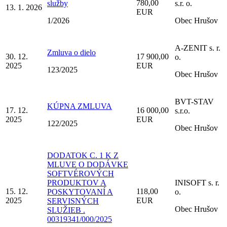
780,00
služby
s.r. o.
13. 1. 2026
EUR
1/2026
Obec Hrušov
A-ZENIT s. r.
Zmluva o dielo
30. 12.
17 900,00
o.
2025
EUR
123/2025
Obec Hrušov
BVT-STAV
KÚPNA ZMLUVA
17. 12.
16 000,00
s.r.o.
2025
EUR
122/2025
Obec Hrušov
DODATOK C. 1 K Z
MLUVE O DODÁVKE
SOFTVÉROVÝCH
PRODUKTOV A
INISOFT s. r.
15. 12.
118,00
POSKYTOVANÍ A
o.
2025
EUR
SERVISNÝCH
Obec Hrušov
SLUŽIEB .
00319341/000/2025