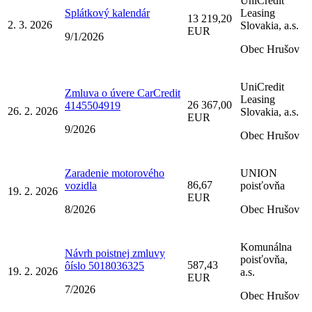
UniCredit
Splátkový kalendár
Leasing
13 219,20
2. 3. 2026
Slovakia, a.s.
EUR
9/1/2026
Obec Hrušov
UniCredit
Zmluva o úvere CarCredit
Leasing
26 367,00
4145504919
26. 2. 2026
Slovakia, a.s.
EUR
9/2026
Obec Hrušov
Zaradenie motorového
UNION
86,67
vozidla
poisťovňa
19. 2. 2026
EUR
8/2026
Obec Hrušov
Komunálna
Návrh poistnej zmluvy
poisťovňa,
587,43
ôíslo 5018036325
19. 2. 2026
a.s.
EUR
7/2026
Obec Hrušov