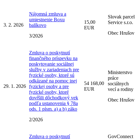
Nájomná zmluva a
Slovak parcel
umiestnenie Boxu
15,00
Service s.r.o.
3. 2. 2026
balíkovo
EUR
Obec Hrušov
3/2026
Zmluva o poskytnutí
finančného príspevku na
poskytovanie sociálnej
služby v zariadeniach pre
Ministerstvo
fyzické osoby, ktoré sú
práce
odkázané na pomoc inej
54 168,00
sociálnych
29. 1. 2026
fyzickej osoby a pre
EUR
vecí a rodiny
fyzické osoby, ktoré
dovŕšili dôchodkový vek
Obec Hrušov
podľa ustanovenia § 78a
ods. 1 písm. a) a b) záko
2/2026
Zmluva o poskytnutí
GovConnect