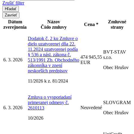
Zrušiť filter
Zavrieť
Dátum
Názov
Zmluvné
Cena *
zverejnenia
Číslo zmluvy
strany
Dodatok č. 2 ku Zmluve o
dielo uzatvorenej dňa 22.
11.2024 uzatvorenej podía
BVT-STAV
§ 536 a násl. zákona č.
474 945,55
s.r.o.
6. 3. 2026
513/1991 Zb. Obchodného
EUR
zákonníka v znení
Obec Hrušov
neskorších predpisov
11/2026 k z. 81/2024
Zmluva o vysporiadaní
primeranej odmeny č.
SLOVGRAM
6. 3. 2026
Neuvedené
2610113
Obec Hrušov
10/2026