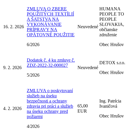
ZMLUVA O ZBERE
HUMANA
POUŽITÝCH TEXTÍLIÍ
PEOPLE TO
A ŠATSTVA NA
PEOPLE
VYKONÁVANIE
SLOVAKIA,
16. 2. 2026
Neuvedené
PRÍPRAVY NA
občianske
OPÄTOVNÉ POUŽITIE
združenie
6/2026
Obec Hrušov
Dodatok č. 4 ku zmluve č.
DETOX s.r.o.
ZDZ-2022-32-000027
9. 2. 2026
Neuvedené
Obec Hrušov
5/2026
ZMLUVA o poskytovaní
služieb na úseku
bezpečnosti a ochrany
Ing. Patrícia
65,00
zdravia pri práci a služieb
Ivaničová
4. 2. 2026
EUR
na úseku ochrany pred
Obec Hrušov
požiarmi
4/2026