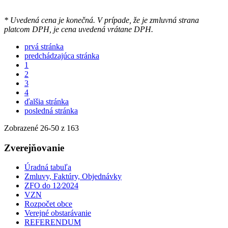
* Uvedená cena je konečná. V prípade, že je zmluvná strana
platcom DPH, je cena uvedená vrátane DPH.
prvá stránka
predchádzajúca stránka
1
2
3
4
ďalšia stránka
posledná stránka
Zobrazené
26
-
50
z 163
Zverejňovanie
Úradná tabuľa
Zmluvy, Faktúry, Objednávky
ZFO do 12⁄2024
VZN
Rozpočet obce
Verejné obstarávanie
REFERENDUM