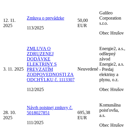
Galileo
Zmluva o prevádzke
Corporation
12. 11.
50,00
s.r.o.
2025
EUR
113/2025
Obec Hrušov
ZMLUVA O
Energie2, a.s.,
ZDRUZENEJ
odštepný
DODÄVKE
závod
ELEKTRINY S
Energie2, a.s.
3. 11. 2025
Neuvedené
PREVZATÍM
- Predaj
ZODPOVEDNOSTI ZA
elektriny a
ODCHÝLKU č. 1113307
plynu, o.z.
112/2025
Obec Hrušov
Komunálna
Návrh poistnej zmluvy č.
poisťovňa,
28. 10.
695,38
5018027851
a.s.
2025
EUR
111/2025
Obec Hrušov