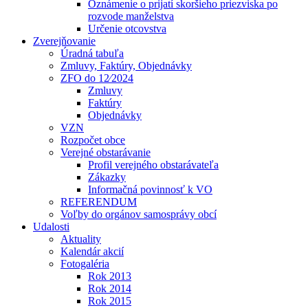
Oznámenie o prijatí skoršieho priezviska po
rozvode manželstva
Určenie otcovstva
Zverejňovanie
Úradná tabuľa
Zmluvy, Faktúry, Objednávky
ZFO do 12⁄2024
Zmluvy
Faktúry
Objednávky
VZN
Rozpočet obce
Verejné obstarávanie
Profil verejného obstarávateľa
Zákazky
Informačná povinnosť k VO
REFERENDUM
Voľby do orgánov samosprávy obcí
Udalosti
Aktuality
Kalendár akcií
Fotogaléria
Rok 2013
Rok 2014
Rok 2015